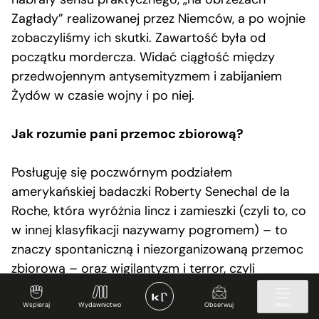
Zagłady” realizowanej przez Niemców, a po wojnie
zobaczyliśmy ich skutki. Zawartość była od
początku mordercza. Widać ciągłość między
przedwojennym antysemityzmem i zabijaniem
Żydów w czasie wojny i po niej.
Jak rozumie pani przemoc zbiorową?
Posługuję się poczwórnym podziałem
amerykańskiej badaczki Roberty Senechal de la
Roche, która wyróżnia lincz i zamieszki (czyli to, co
w innej klasyfikacji nazywamy pogromem) – to
znaczy spontaniczną i niezorganizowaną przemoc
zbiorową – oraz wigilantyzm i terror, czyli
przemoc zorganizowaną. Wigilantyzm to
patrolowanie granic. W
Braciach miesiącach
Wspieraj
Wydawnictwo
Obserwuj
Menu