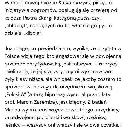
W mojej nowej książce
Kocia muzyka
, pisząc o
inicjatywie pogromów, posługuję się przejętą od
księdza Piotra Skargi kategorią
pueri
, czyli
„chłopiąt”, należących do tej właśnie grupy. To
dzisiejsi „kibole”.
Już z tego, co powiedziałam, wynika, że przyjęta w
Polsce wizja tego, kto angażował się w powojenną
przemoc antyżydowską, jest fałszywa. Historycy
mieli rację, że jej statystycznymi wykonawcami
były klasy niższe, ale wniosek, że jakoby zostało to
spowodowane zagładą urzędniczo-wojskowej
„Polski A” (a taką hipotezę wysunął przed laty
prof. Marcin Zaremba), jest błędny. Z badań
Manna wynika coś wręcz odwrotnego: urzędnicy,
przedwojenni policjanci i wojskowi, rzeźnicy,
leśnicy – wszyscy oni włączyli się w ową czystkę, i