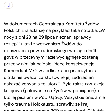
W dokumentach Centralnego Komitetu Żydów
Polskich znalazła się na przykład taka notatka: „W
nocy z dni 28 na 29 lipca nieznani sprawcy
rozlepili ulotki z wezwaniem Żydów do
opuszczenia pow. radomskiego w ciągu dni 15.,
gdyż w przeciwnym razie wyciągnięte zostaną
przeciw nim jak najdalej idące konsekwencje.
Komendant M.O. w Jedlińsku po przeczytaniu
ulotki nie uważał za stosowne jej zedrzeć ani
nakazać zerwania tej ulotki”. Była także tzw. akcja
kolejowa (polowanie na Żydów w pociągach), o
której pisałam w
Pod klątwą
. Wszystkie one, a nie
tylko trauma Holokaustu, sprawiły, że kraj
opuściło grubo ponad 200 tysięcy ludzi. Ci ludzie