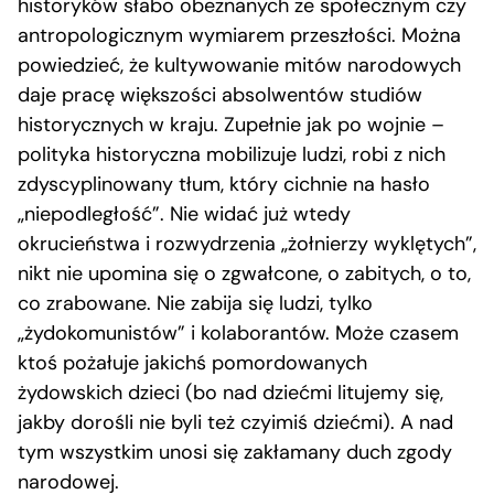
historyków słabo obeznanych ze społecznym czy
antropologicznym wymiarem przeszłości. Można
powiedzieć, że kultywowanie mitów narodowych
daje pracę większości absolwentów studiów
historycznych w kraju. Zupełnie jak po wojnie –
polityka historyczna mobilizuje ludzi, robi z nich
zdyscyplinowany tłum, który cichnie na hasło
„niepodległość”. Nie widać już wtedy
okrucieństwa i rozwydrzenia „żołnierzy wyklętych”,
nikt nie upomina się o zgwałcone, o zabitych, o to,
co zrabowane. Nie zabija się ludzi, tylko
„żydokomunistów” i kolaborantów. Może czasem
ktoś pożałuje jakichś pomordowanych
żydowskich dzieci (bo nad dziećmi litujemy się,
jakby dorośli nie byli też czyimiś dziećmi). A nad
tym wszystkim unosi się zakłamany duch zgody
narodowej.