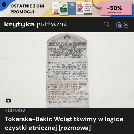
0
Tablica upamiętniająca pogrom w Kielcach. Fot. Jakub Szafr
HISTORIA
Tokarska-Bakir: Wciąż tkwimy w logice
czystki etnicznej [rozmowa]