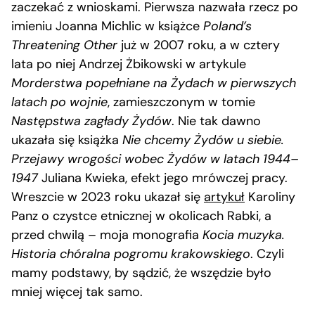
zaczekać z wnioskami. Pierwsza nazwała rzecz po
imieniu Joanna Michlic w książce
Poland’s
Threatening Other
już w 2007 roku, a w cztery
lata po niej Andrzej Żbikowski w artykule
Morderstwa popełniane na Żydach w pierwszych
latach po wojnie
, zamieszczonym w tomie
Następstwa zagłady Żydów
. Nie tak dawno
ukazała się książka
Nie chcemy Żydów u siebie.
Przejawy wrogości wobec Żydów w latach 1944–
1947
Juliana Kwieka, efekt jego mrówczej pracy.
Wreszcie w 2023 roku ukazał się
artykuł
Karoliny
Panz o czystce etnicznej w okolicach Rabki, a
przed chwilą – moja monografia
Kocia muzyka.
Historia chóralna pogromu krakowskiego
. Czyli
mamy podstawy, by sądzić, że wszędzie było
mniej więcej tak samo.