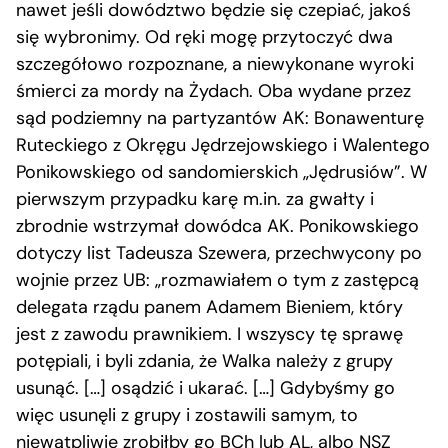
nawet jeśli dowództwo będzie się czepiać, jakoś
się wybronimy. Od ręki mogę przytoczyć dwa
szczegółowo rozpoznane, a niewykonane wyroki
śmierci za mordy na Żydach. Oba wydane przez
sąd podziemny na partyzantów AK: Bonawenturę
Ruteckiego z Okręgu Jędrzejowskiego i Walentego
Ponikowskiego od sandomierskich „Jędrusiów”. W
pierwszym przypadku karę m.in. za gwałty i
zbrodnie wstrzymał dowódca AK. Ponikowskiego
dotyczy list Tadeusza Szewera, przechwycony po
wojnie przez UB: „rozmawiałem o tym z zastępcą
delegata rządu panem Adamem Bieniem, który
jest z zawodu prawnikiem. I wszyscy tę sprawę
potępiali, i byli zdania, że Walka należy z grupy
usunąć. […] osądzić i ukarać. […] Gdybyśmy go
więc usunęli z grupy i zostawili samym, to
niewątpliwie zrobiłby go BCh lub AL, albo NSZ