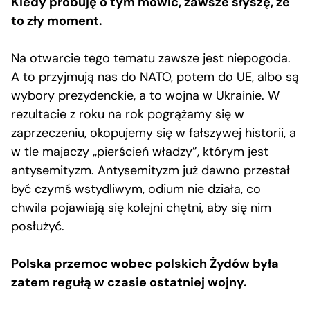
Kiedy próbuję o tym mówić, zawsze słyszę, że
to zły moment.
Na otwarcie tego tematu zawsze jest niepogoda.
A to przyjmują nas do NATO, potem do UE, albo są
wybory prezydenckie, a to wojna w Ukrainie. W
rezultacie z roku na rok pogrążamy się w
zaprzeczeniu, okopujemy się w fałszywej historii, a
w tle majaczy „pierścień władzy”, którym jest
antysemityzm. Antysemityzm już dawno przestał
być czymś wstydliwym, odium nie działa, co
chwila pojawiają się kolejni chętni, aby się nim
posłużyć.
Polska przemoc wobec polskich Żydów była
zatem regułą w czasie ostatniej wojny.