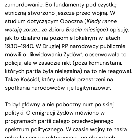
zamordowanie. Bo fundamenty pod czystkę
etniczną stworzono jeszcze przed wojną. W
studium dotyczącym Opoczna (
Kiedy ranne
wstają zorze…
ze zbioru
Bracia miesiące
) opisuję,
jak to działało na poziomie lokalnym w latach
1930–1940. W Drugiej RP narodowcy publicznie
mówili o „likwidowaniu Żydów”, obserwowała to
policja, ale w zasadzie nikt (poza komunistami,
których partia była nielegalna) na to nie reagował.
Także Kościół, który udzielał przestrzeni na
spotkania narodowców i je legitymizował.
To był główny, a nie poboczny nurt polskiej
polityki. O emigracji Żydów mówiono w
programach partii całego przedwojennego
spektrum politycznego. W czasie wojny te hasła
nabrały sensu praktycznego, „na obrzeżach