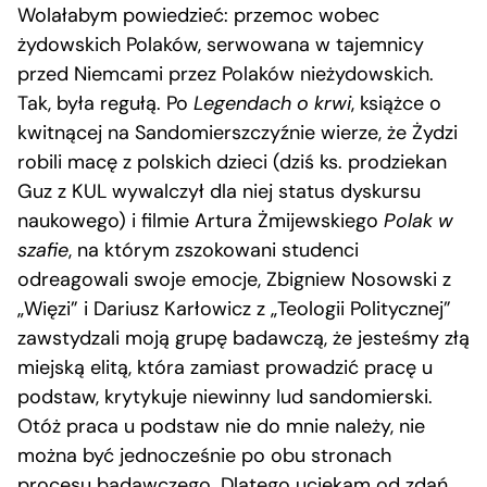
Wolałabym powiedzieć: przemoc wobec
żydowskich Polaków, serwowana w tajemnicy
przed Niemcami przez Polaków nieżydowskich.
Tak, była regułą. Po
Legendach o krwi
, książce o
kwitnącej na Sandomierszczyźnie wierze, że Żydzi
robili macę z polskich dzieci (dziś ks. prodziekan
Guz z KUL wywalczył dla niej status dyskursu
naukowego) i filmie Artura Żmijewskiego
Polak w
szafie
, na którym zszokowani studenci
odreagowali swoje emocje, Zbigniew Nosowski z
„Więzi” i Dariusz Karłowicz z „Teologii Politycznej”
zawstydzali moją grupę badawczą, że jesteśmy złą
miejską elitą, która zamiast prowadzić pracę u
podstaw, krytykuje niewinny lud sandomierski.
Otóż praca u podstaw nie do mnie należy, nie
można być jednocześnie po obu stronach
procesu badawczego. Dlatego uciekam od zdań