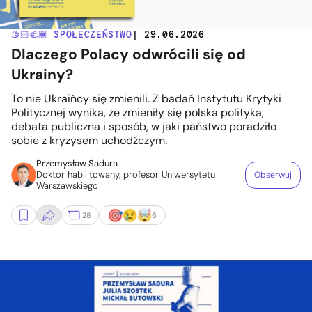
🫱🏻‍🫲🏾 SPOŁECZEŃSTWO
| 29.06.2026
Dlaczego Polacy odwrócili się od
Ukrainy?
To nie Ukraińcy się zmienili. Z badań Instytutu Krytyki
Politycznej wynika, że zmieniły się polska polityka,
debata publiczna i sposób, w jaki państwo poradziło
sobie z kryzysem uchodźczym.
Przemysław Sadura
Doktor habilitowany, profesor Uniwersytetu
Obserwuj
Warszawskiego
28
6