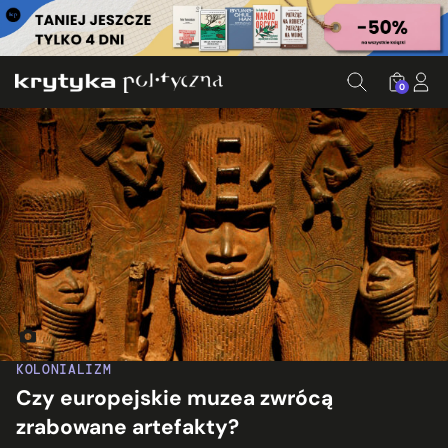
0
„Brązy z Beninu" z kolekcji British Museum. Fot. Mike Peel
KOLONIALIZM
Czy europejskie muzea zwrócą
zrabowane artefakty?