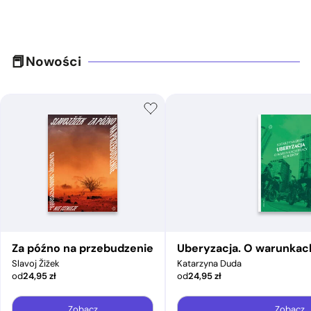
Nowości
Za późno na przebudzenie
Uberyzacja. O warunkac
Slavoj Žižek
Katarzyna Duda
od
24,95
zł
od
24,95
zł
Zobacz
Zobacz