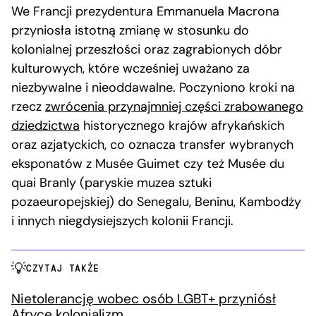
We Francji prezydentura Emmanuela Macrona
przyniosła istotną zmianę w stosunku do
kolonialnej przeszłości oraz zagrabionych dóbr
kulturowych, które wcześniej uważano za
niezbywalne i nieoddawalne. Poczyniono kroki na
rzecz
zwrócenia przynajmniej części zrabowanego
dziedzictwa
historycznego krajów afrykańskich
oraz azjatyckich, co oznacza transfer wybranych
eksponatów z Musée Guimet czy też Musée du
quai Branly (paryskie muzea sztuki
pozaeuropejskiej) do Senegalu, Beninu, Kambodży
i innych niegdysiejszych kolonii Francji.
CZYTAJ TAKŻE
Nietolerancję wobec osób LGBT+ przyniósł
Afryce kolonializm