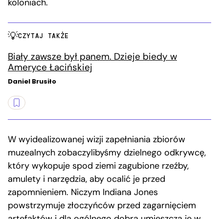
koloniach.
CZYTAJ TAKŻE
Biały zawsze był panem. Dzieje biedy w
Ameryce Łacińskiej
Daniel Brusiło
W wyidealizowanej wizji zapełniania zbiorów
muzealnych zobaczylibyśmy dzielnego odkrywcę,
który wykopuje spod ziemi zagubione rzeźby,
amulety i narzędzia, aby ocalić je przed
zapomnieniem. Niczym Indiana Jones
powstrzymuje złoczyńców przed zagarnięciem
artefaktów i dla ogólnego dobra umieszcza je w