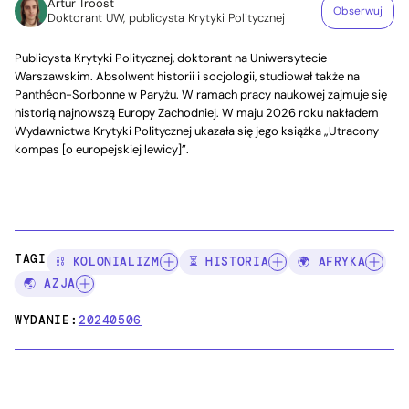
Artur Troost
Obserwuj
Doktorant UW, publicysta Krytyki Politycznej
Publicysta Krytyki Politycznej, doktorant na Uniwersytecie
Warszawskim. Absolwent historii i socjologii, studiował także na
Panthéon-Sorbonne w Paryżu. W ramach pracy naukowej zajmuje się
historią najnowszą Europy Zachodniej. W maju 2026 roku nakładem
Wydawnictwa Krytyki Politycznej ukazała się jego książka „Utracony
kompas [o europejskiej lewicy]”.
TAGI:
⛓️ KOLONIALIZM
⏳ HISTORIA
🌍 AFRYKA
🌏 AZJA
WYDANIE:
20240506