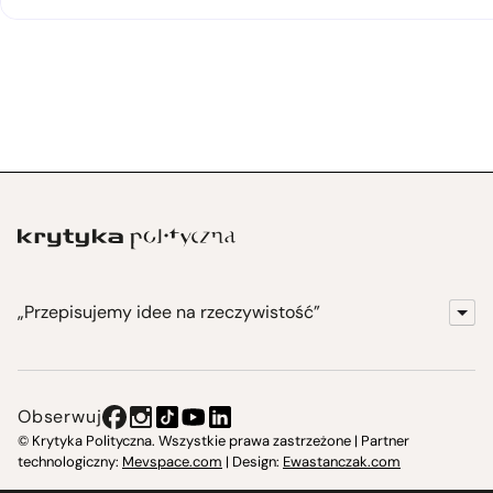
„Przepisujemy idee na rzeczywistość”
KrytykaPolityczna.pl
Wydawnictwo
Obserwuj
Instytut Krytyki Politycznej
© Krytyka Polityczna. Wszystkie prawa zastrzeżone | Partner
technologiczny:
Mevspace.com
| Design:
Ewastanczak.com
Jasna 10 Warszawa, Społeczna Instytucja Kultury