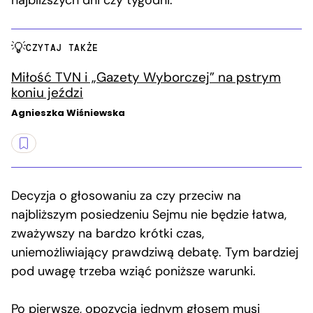
najbliższych dni czy tygodni.
CZYTAJ TAKŻE
Miłość TVN i „Gazety Wyborczej” na pstrym
koniu jeździ
Agnieszka Wiśniewska
Decyzja o głosowaniu za czy przeciw na
najbliższym posiedzeniu Sejmu nie będzie łatwa,
zważywszy na bardzo krótki czas,
uniemożliwiający prawdziwą debatę. Tym bardziej
pod uwagę trzeba wziąć poniższe warunki.
Po pierwsze, opozycja jednym głosem musi