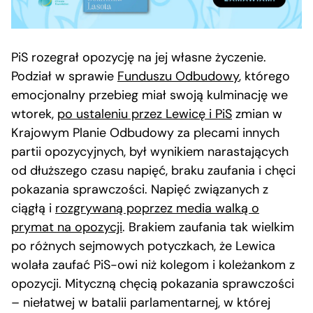
PiS rozegrał opozycję na jej własne życzenie.
Podział w sprawie
Funduszu Odbudowy
, którego
emocjonalny przebieg miał swoją kulminację we
wtorek,
po ustaleniu przez Lewicę i PiS
zmian w
Krajowym Planie Odbudowy za plecami innych
partii opozycyjnych, był wynikiem narastających
od dłuższego czasu napięć, braku zaufania i chęci
pokazania sprawczości. Napięć związanych z
ciągłą i
rozgrywaną poprzez media walką o
prymat na opozycji
. Brakiem zaufania tak wielkim
po różnych sejmowych potyczkach, że Lewica
wolała zaufać PiS-owi niż kolegom i koleżankom z
opozycji. Mityczną chęcią pokazania sprawczości
– niełatwej w batalii parlamentarnej, w której