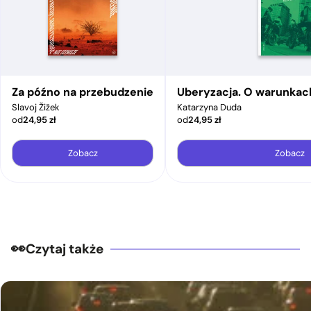
Za późno na przebudzenie
Uberyzacja. O warunkac
Slavoj Žižek
Katarzyna Duda
od
24,95
zł
od
24,95
zł
Zobacz
Zobacz
Czytaj także