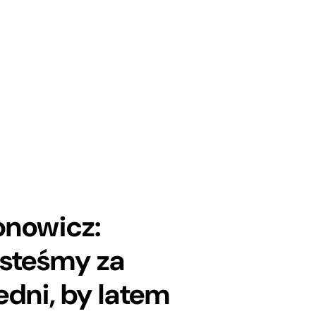
A
onowicz:
steśmy za
edni, by latem