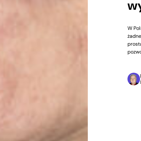
w
W Pol
żadne
prost
pozwo