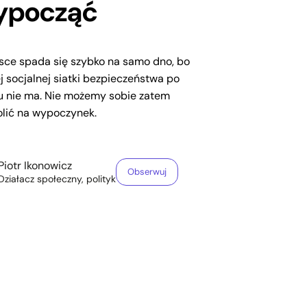
ypocząć
sce spada się szybko na samo dno, bo
j socjalnej siatki bezpieczeństwa po
u nie ma. Nie możemy sobie zatem
lić na wypoczynek.
Piotr Ikonowicz
Obserwuj
Działacz społeczny, polityk