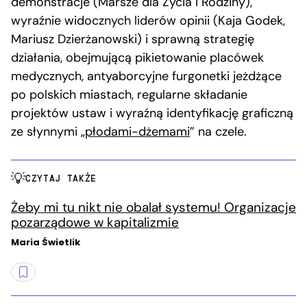
demonstracje (Marsze dla Życia i Rodziny),
wyraźnie widocznych liderów opinii (Kaja Godek,
Mariusz Dzierżanowski) i sprawną strategię
działania, obejmującą pikietowanie placówek
medycznych, antyaborcyjne furgonetki jeżdżące
po polskich miastach, regularne składanie
projektów ustaw i wyraźną identyfikację graficzną
ze słynnymi „
płodami-dżemami
” na czele.
CZYTAJ TAKŻE
Żeby mi tu nikt nie obalał systemu! Organizacje
pozarządowe w kapitalizmie
Maria Świetlik