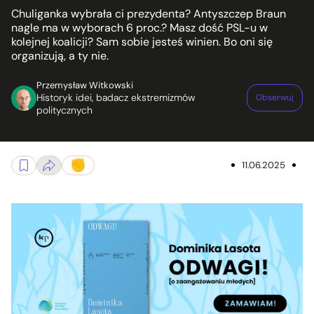
Chuliganka wybrała ci prezydenta? Antyszczep Braun
nagle ma w wyborach 6 proc.? Masz dość PSL-u w
kolejnej koalicji? Sam sobie jesteś winien. Bo oni się
organizują, a ty nie.
Przemysław Witkowski
Historyk idei, badacz ekstremizmów
Obserwuj
politycznych
11.06.2025