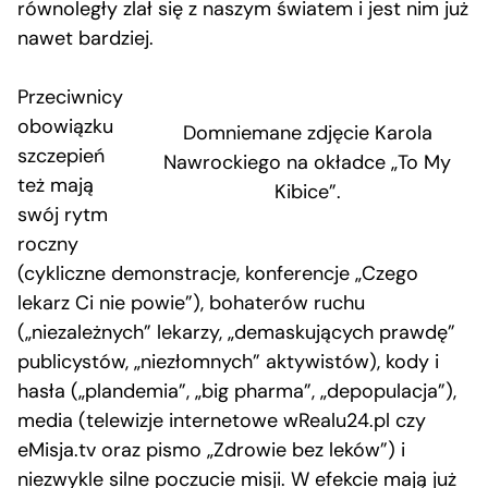
równoległy zlał się z naszym światem i jest nim już
nawet bardziej.
Przeciwnicy
obowiązku
Domniemane zdjęcie Karola
szczepień
Nawrockiego na okładce „To My
też mają
Kibice”.
swój rytm
roczny
(cykliczne demonstracje, konferencje „Czego
lekarz Ci nie powie”), bohaterów ruchu
(„niezależnych” lekarzy, „demaskujących prawdę”
publicystów, „niezłomnych” aktywistów), kody i
hasła („plandemia”, „big pharma”, „depopulacja”),
media (telewizje internetowe wRealu24.pl czy
eMisja.tv oraz pismo „Zdrowie bez leków”) i
niezwykle silne poczucie misji. W efekcie mają już