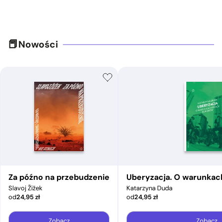
Nowości
Za późno na przebudzenie
Uberyzacja. O warunkac
Slavoj Žižek
Katarzyna Duda
od
24,95
zł
od
24,95
zł
Zobacz
Zobacz