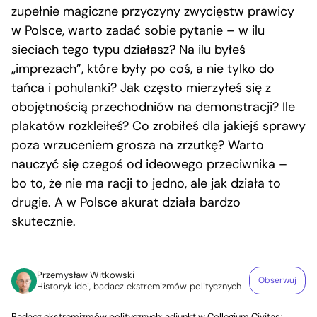
zupełnie magiczne przyczyny zwycięstw prawicy
w Polsce, warto zadać sobie pytanie – w ilu
sieciach tego typu działasz? Na ilu byłeś
„imprezach”, które były po coś, a nie tylko do
tańca i pohulanki? Jak często mierzyłeś się z
obojętnością przechodniów na demonstracji? Ile
plakatów rozkleiłeś? Co zrobiłeś dla jakiejś sprawy
poza wrzuceniem grosza na zrzutkę? Warto
nauczyć się czegoś od ideowego przeciwnika –
bo to, że nie ma racji to jedno, ale jak działa to
drugie. A w Polsce akurat działa bardzo
skutecznie.
Przemysław Witkowski
Obserwuj
Historyk idei, badacz ekstremizmów politycznych
Badacz ekstremizmów politycznych; adiunkt w Collegium Civitas;