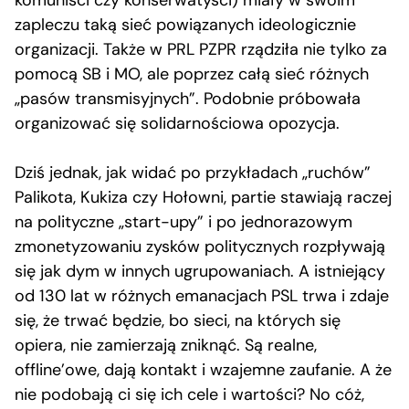
komuniści czy konserwatyści) miały w swoim
zapleczu taką sieć powiązanych ideologicznie
organizacji. Także w PRL PZPR rządziła nie tylko za
pomocą SB i MO, ale poprzez całą sieć różnych
„pasów transmisyjnych”. Podobnie próbowała
organizować się solidarnościowa opozycja.
Dziś jednak, jak widać po przykładach „ruchów”
Palikota, Kukiza czy Hołowni, partie stawiają raczej
na polityczne „start-upy” i po jednorazowym
zmonetyzowaniu zysków politycznych rozpływają
się jak dym w innych ugrupowaniach. A istniejący
od 130 lat w różnych emanacjach PSL trwa i zdaje
się, że trwać będzie, bo sieci, na których się
opiera, nie zamierzają zniknąć. Są realne,
offline’owe, dają kontakt i wzajemne zaufanie. A że
nie podobają ci się ich cele i wartości? No cóż,