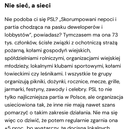
Nie sieć, a sieci
Nie podoba ci się PSL? „Skorumpowani nepoci i
partia chodząca na pasku deweloperów i
lobbystów”, powiadasz? Tymczasem ma ona 73
tys. członków, ścisłe związki z ochotniczą strażą
pożarną, kołami gospodyń wiejskich,
spółdzielniami rolniczymi, organizacjami wiejskiej
młodzieży, lokalnymi klubami sportowymi, kołami
łowieckimi czy leśnikami. I wszystkie te grupy
organizują pikniki, dożynki, rocznice, mecze, grille,
jarmarki, festyny, zawody i celebry. PSL to nie
tylko najliczniejsza partia w Polsce, ale organizacja
usieciowiona tak, że inne nie mają nawet szans
pomarzyć o takim zakresie działania. Nie ma się
więc co dziwić, że potem regularnie zgarnia ona
+5 proc., bo wystarczy, że docisną lokalnych