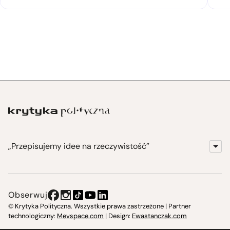
„Przepisujemy idee na rzeczywistość”
KrytykaPolityczna.pl
Wydawnictwo
Obserwuj
Instytut Krytyki Politycznej
© Krytyka Polityczna. Wszystkie prawa zastrzeżone | Partner
technologiczny:
Mevspace.com
| Design:
Ewastanczak.com
Jasna 10 Warszawa, Społeczna Instytucja Kultury