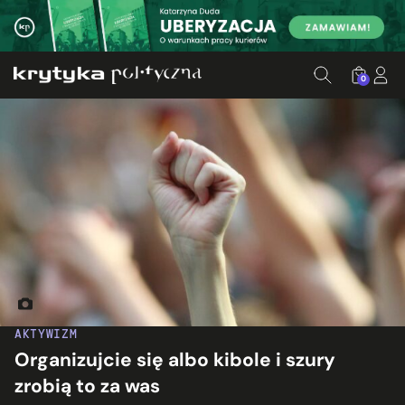
0
Fot. Pabak Sarkar/Flickr.com
AKTYWIZM
Organizujcie się albo kibole i szury
zrobią to za was