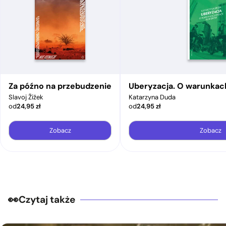
Za późno na przebudzenie
Uberyzacja. O warunkac
Slavoj Žižek
Katarzyna Duda
od
24,95
zł
od
24,95
zł
Zobacz
Zobacz
Czytaj także