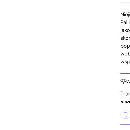
Nie
Pali
jak
sko
popu
wobe
wsp
C
Tra
Nina