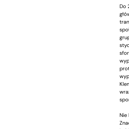
Do 
głó
tra
spo
gru
styc
sfo
wyp
pro
wyp
Kle
wra
spo
Nie
Zna