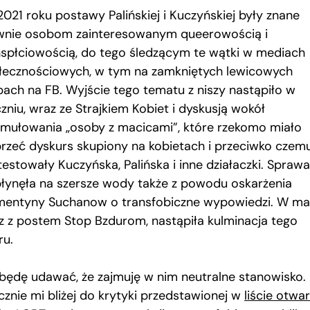
2021 roku postawy Palińskiej i Kuczyńskiej były znane
wnie osobom zainteresowanym queerowością i
nspłciowością, do tego śledzącym te wątki w mediach
łecznościowych, w tym na zamkniętych lewicowych
pach na FB. Wyjście tego tematu z niszy nastąpiło w
zniu, wraz ze Strajkiem Kobiet i dyskusją wokół
rmułowania „osoby z macicami”, które rzekomo miało
rzeć dyskurs skupiony na kobietach i przeciwko czem
testowały Kuczyńska, Palińska i inne działaczki. Sprawa
łynęła na szersze wody także z powodu oskarżenia
mentyny Suchanow o transfobiczne wypowiedzi. W ma
z z postem Stop Bzdurom, nastąpiła kulminacja tego
ru.
 będę udawać, że zajmuję w nim neutralne stanowisko.
cznie mi bliżej do krytyki przedstawionej w
liście otwa