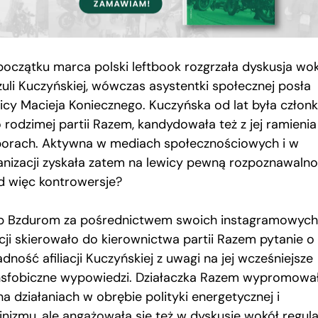
początku marca polski leftbook rozgrzała dyskusja wo
zuli Kuczyńskiej, wówczas asystentki społecznej posła
icy Macieja Koniecznego. Kuczyńska od lat była członk
o rodzimej partii Razem, kandydowała też z jej ramieni
orach. Aktywna w mediach społecznościowych i w
anizacji zyskała zatem na lewicy pewną rozpoznawalno
d więc kontrowersje?
p Bzdurom za pośrednictwem swoich instagramowych
acji skierowało do kierownictwa partii Razem pytanie o
dność afiliacji Kuczyńskiej z uwagi na jej wcześniejsze
nsfobiczne wypowiedzi. Działaczka Razem wypromowa
na działaniach w obrębie polityki energetycznej i
inizmu, ale angażowała się też w dyskusje wokół regula