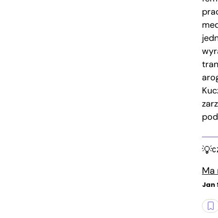
pra
med
jed
wyr
tra
arog
Kucz
zar
pod
C
Ma 
Jan 