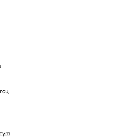
u
rcu,
rtym