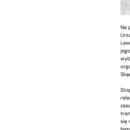
Na 
Urs
Lew
jeg
wyb
org
Ską
Sto
rel
zasa
tra
się 
fem