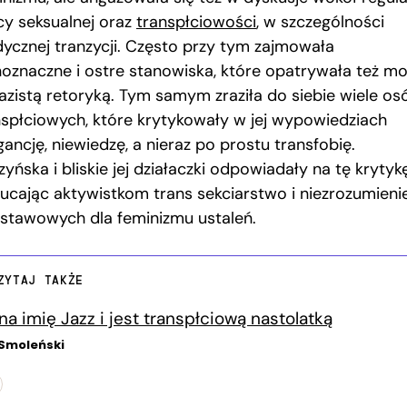
cy seksualnej oraz
transpłciowości
, w szczególności
ycznej tranzycji. Często przy tym zajmowała
noznaczne i ostre stanowiska, które opatrywała też mo
azistą retoryką. Tym samym zraziła do siebie wiele os
nspłciowych, które krytykowały w jej wypowiedziach
ancję, niewiedzę, a nieraz po prostu transfobię.
yńska i bliskie jej działaczki odpowiadały na tę krytykę
zucając aktywistkom trans sekciarstwo i niezrozumieni
stawowych dla feminizmu ustaleń.
ZYTAJ TAKŻE
na imię Jazz i jest transpłciową nastolatką
Smoleński