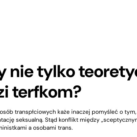
 nie tylko teorety
i terfkom?
osób transpłciowych każe inaczej pomyśleć o tym, 
ientację seksualną. Stąd konflikt między „sceptyczn
inistkami a osobami trans.