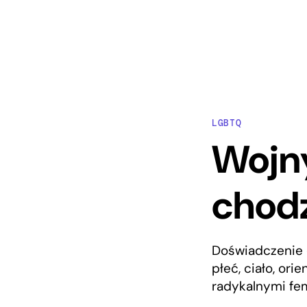
LGBTQ
Wojny
chodz
Doświadczenie 
płeć, ciało, or
radykalnymi fem