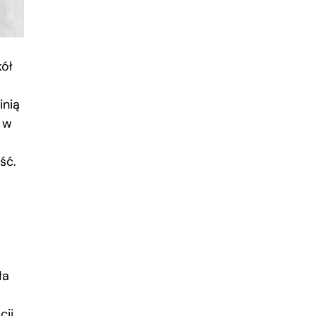
kół
inią
a w
ść.
ła
cji