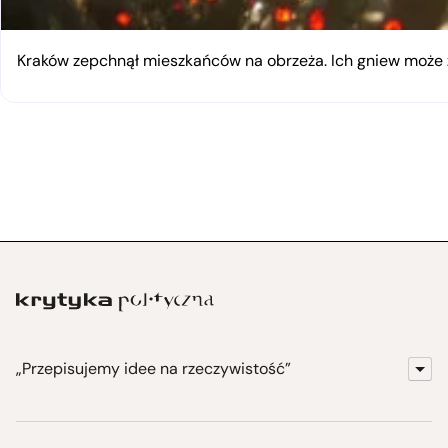
Kraków zepchnął mieszkańców na obrzeża. Ich gniew moż
„Przepisujemy idee na rzeczywistość”
KrytykaPolityczna.pl
Wydawnictwo