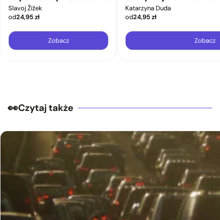
Slavoj Žižek
Katarzyna Duda
od
24,95
zł
od
24,95
zł
Zobacz
Zobacz
Czytaj także