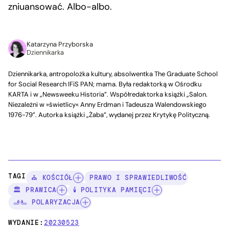
zniuansować. Albo-albo.
Katarzyna Przyborska
Dziennikarka
Dziennikarka, antropolożka kultury, absolwentka The Graduate School
for Social Research IFiS PAN; mama. Była redaktorką w Ośrodku
KARTA i w „Newsweeku Historia”. Współredaktorka książki „Salon.
Niezależni w »świetlicy« Anny Erdman i Tadeusza Walendowskiego
1976-79”. Autorka książki „Żaba”, wydanej przez Krytykę Polityczną.
TAGI:
⛪ KOŚCIÓŁ
PRAWO I SPRAWIEDLIWOŚĆ
🏛️ PRAWICA
🕯️ POLITYKA PAMIĘCI
🫸🫷 POLARYZACJA
WYDANIE:
20230523