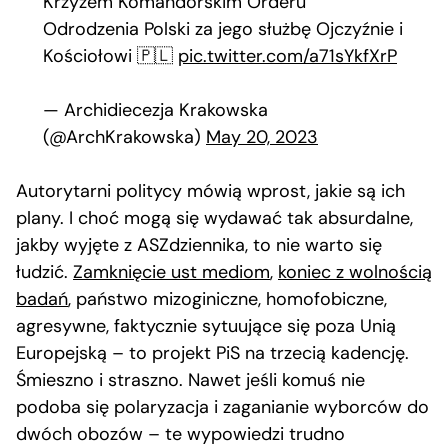
Krzyżem Komandorskim Orderu
Odrodzenia Polski za jego służbę Ojczyźnie i
Kościołowi 🇵🇱
pic.twitter.com/a71sYkfXrP
— Archidiecezja Krakowska
(@ArchKrakowska)
May 20, 2023
Autorytarni politycy mówią wprost, jakie są ich
plany. I choć mogą się wydawać tak absurdalne,
jakby wyjęte z ASZdziennika, to nie warto się
łudzić.
Zamknięcie ust mediom
,
koniec z wolnością
badań
, państwo mizoginiczne, homofobiczne,
agresywne, faktycznie sytuujące się poza Unią
Europejską – to projekt PiS na trzecią kadencję.
Śmieszno i straszno. Nawet jeśli komuś nie
podoba się polaryzacja i zaganianie wyborców do
dwóch obozów – te wypowiedzi trudno