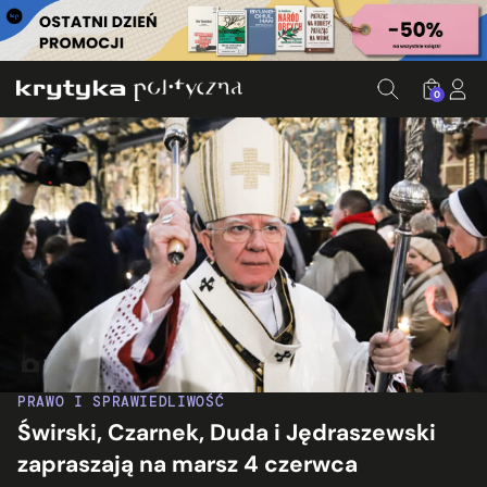
0
Marek Jędraszewski. Fot. Joanna Adamik|Archidiecezja Krako
PRAWO I SPRAWIEDLIWOŚĆ
Świrski, Czarnek, Duda i Jędraszewski
zapraszają na marsz 4 czerwca