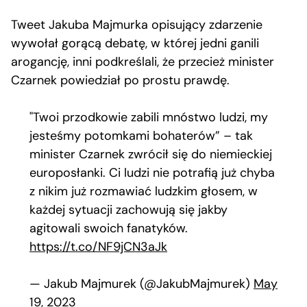
Tweet Jakuba Majmurka opisujący zdarzenie
wywołał gorącą debatę, w której jedni ganili
arogancję, inni podkreślali, że przecież minister
Czarnek powiedział po prostu prawdę.
"Twoi przodkowie zabili mnóstwo ludzi, my
jesteśmy potomkami bohaterów” – tak
minister Czarnek zwrócił się do niemieckiej
europosłanki. Ci ludzi nie potrafią już chyba
z nikim już rozmawiać ludzkim głosem, w
każdej sytuacji zachowują się jakby
agitowali swoich fanatyków.
https://t.co/NF9jCN3aJk
— Jakub Majmurek (@JakubMajmurek)
May
19, 2023