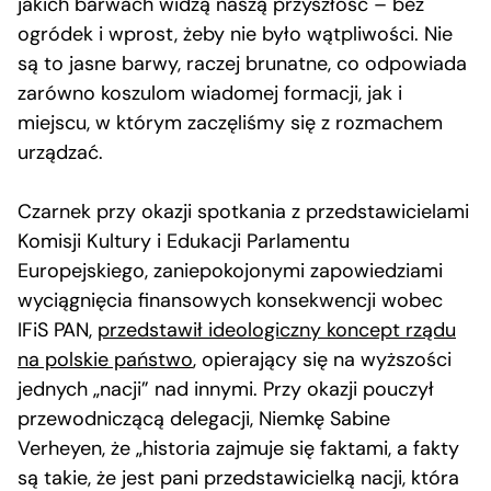
jakich barwach widzą naszą przyszłość – bez
ogródek i wprost, żeby nie było wątpliwości. Nie
są to jasne barwy, raczej brunatne, co odpowiada
zarówno koszulom wiadomej formacji, jak i
miejscu, w którym zaczęliśmy się z rozmachem
urządzać.
Czarnek przy okazji spotkania z przedstawicielami
Komisji Kultury i Edukacji Parlamentu
Europejskiego, zaniepokojonymi zapowiedziami
wyciągnięcia finansowych konsekwencji wobec
IFiS PAN,
przedstawił ideologiczny koncept rządu
na polskie państwo
, opierający się na wyższości
jednych „nacji” nad innymi. Przy okazji pouczył
przewodniczącą delegacji, Niemkę Sabine
Verheyen, że „historia zajmuje się faktami, a fakty
są takie, że jest pani przedstawicielką nacji, która