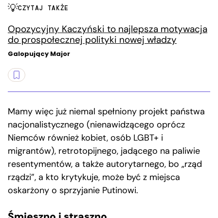
CZYTAJ TAKŻE
Opozycyjny Kaczyński to najlepsza motywacja
do prospołecznej polityki nowej władzy
Galopujący Major
Mamy więc już niemal spełniony projekt państwa
nacjonalistycznego (nienawidzącego oprócz
Niemców również kobiet, osób LGBT+ i
migrantów), retrotopijnego, jadącego na paliwie
resentymentów, a także autorytarnego, bo „rząd
rządzi”, a kto krytykuje, może być z miejsca
oskarżony o sprzyjanie Putinowi.
Śmieszno i straszno