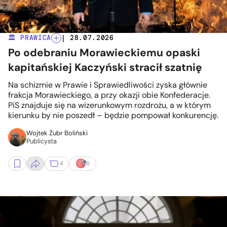
🏛️ PRAWICA
| 28.07.2026
Po odebraniu Morawieckiemu opaski
kapitańskiej Kaczyński stracił szatnię
Na schizmie w Prawie i Sprawiedliwości zyska głównie
frakcja Morawieckiego, a przy okazji obie Konfederacje.
PiS znajduje się na wizerunkowym rozdrożu, a w którym
kierunku by nie poszedł – będzie pompował konkurencję.
Wojtek Żubr Boliński
Publicysta
4
6