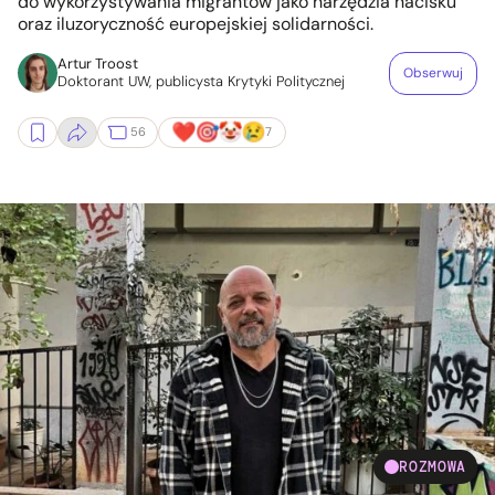
do wykorzystywania migrantów jako narzędzia nacisku
oraz iluzoryczność europejskiej solidarności.
Artur Troost
Obserwuj
Doktorant UW, publicysta Krytyki Politycznej
56
7
ROZMOWA