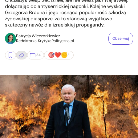
Chciałbyś wesprzeć Izrael, ale nie wiesz jak? Najłatwiej:
dołączając do antysemickiej nagonki. Kolejne wyskoki
Grzegorza Brauna i jego rosnąca popularność szkodzą
żydowskiej diasporze, za to stanowią wyjątkowo
skuteczny nawóz dla izraelskiej propagandy.
Patrycja Wieczorkiewicz
Obserwuj
Redaktorka KrytykaPolityczna.pl
34
8