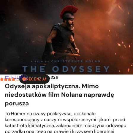
🎞️ FILM
| 20.07.2026
RECENZJA
Odyseja apokaliptyczna. Mimo
niedostatków film Nolana naprawdę
porusza
To Homer na czasy polikryzysu, doskonale
korespondujący z naszymi współczesnymi lękami przed
katastrofą klimatyczną, załamaniem międzynarodowego
porządku opartego na prawie i kryzysem liberalnej