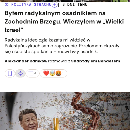
😨 POLITYKA STRACHU
| 3 DNI TEMU
Byłem radykalnym osadnikiem na
Zachodnim Brzegu. Wierzyłem w „Wielki
Izrael”
Radykalna ideologia kazała mi widzieć w
Palestyńczykach samo zagrożenie. Przełomem okazały
się osobiste spotkania – mówi były osadnik.
Aleksander Kamkow
rozmawia z
Shabtay’em Bendetem
4
5