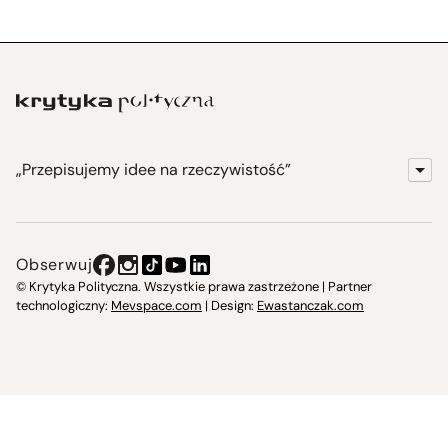
„Przepisujemy idee na rzeczywistość”
KrytykaPolityczna.pl
Wydawnictwo
Obserwuj
Instytut Krytyki Politycznej
© Krytyka Polityczna. Wszystkie prawa zastrzeżone | Partner
technologiczny:
Mevspace.com
| Design:
Ewastanczak.com
Jasna 10 Warszawa, Społeczna Instytucja Kultury
Świetlica w Cieszynie
Prześniona. Księgarnio-kawiarnia
O nas i kontakt