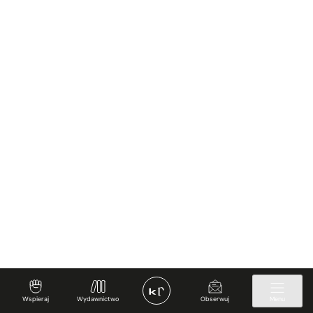
Spotkajmy się
Regulamin
Prywatność i Cookies
Twoje konto
✊ Wspieraj
Wspieraj
Wydawnictwo
Obserwuj
Menu