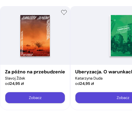
Za późno na przebudzenie
Uberyzacja. O warunkac
Slavoj Žižek
Katarzyna Duda
od
24,95
zł
od
24,95
zł
Zobacz
Zobacz