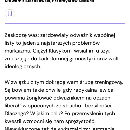
Sławomir Sierakowski
,
Przemysław Sadura
Zaskoczę was: zardzewiały odważnik wspólnej
listy to jeden z najstarszych problemów
marksizmu. Ciążył Klasykom, wisiał im u szyi,
zmuszając do karkołomnej gimnastyki oraz wolt
ideologicznych.
W związku z tym dokręcę wam śrubę treningową.
Są bowiem takie chwile, gdy radykalna lewica
powinna żonglować odważnikiem na oczach
liberałów spoconych ze strachu i bezsilności.
Dlaczego? W jakim celu? Po przemyśleniu tych
kwestii wzmocni się nam sprężystość.
Niewykluczone też, że wykształcimy jastrzębią