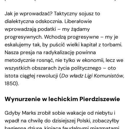
Jak je wprowadzać? Taktyczny sojusz to
dialektyczna odskocznia. Liberałowie
wprowadzają podatki – my żądamy
progresywnych. Wchodzą progresywne – my je
eskalujemy tak, by puścić wielki kapitał z torbami.
Nasza presja na radykalizację powinna
metodycznie rosnąć, nie tylko w ekonomii, lecz we
wszystkich obszarach życia politycznego – oto
istota ciągłej rewolucji (
Do władz Ligi Komunistów
,
1850).
Wynurzenie w lechickim Pierdziszewie
Gdyby Marks zrobił sobie wakacje od niebytu i
wpadł na chwilę do dzisiejszej Polski, zobaczyłby
bagienną dziurę, kipiącą feudalnymi miazmatami.