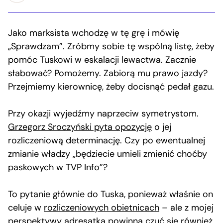
Jako marksista wchodzę w tę grę i mówię
„Sprawdzam”. Zróbmy sobie tę wspólną listę, żeby
pomóc Tuskowi w eskalacji lewactwa. Zacznie
słabować? Pomożemy. Zabiorą mu prawo jazdy?
Przejmiemy kierownicę, żeby docisnąć pedał gazu.
Przy okazji wyjedźmy naprzeciw symetrystom.
Grzegorz Sroczyński pyta opozycję
o jej
rozliczeniową determinację. Czy po ewentualnej
zmianie władzy „będziecie umieli zmienić choćby
paskowych w TVP Info”?
To pytanie głównie do Tuska, ponieważ właśnie on
celuje w
rozliczeniowych obietnicach
– ale z mojej
perspektywy adresatką powinna czuć się również