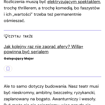
Rozliczenia muszą być
elektryzującym spektaklem
,
trochę thrillerem, a trochę komedią, bo faszystów
i ich „wartości” trzeba też permanentnie
ośmieszać.
CZYTAJ TAKŻE
Jak kolejny raz nie zaorać afery? Willa+
powinna być serialem
Galopujący Major
Ale to samo dotyczy budowania. Nasz teatr musi
być nieskromny, ambitny, bezczelny, ryzykancki,
zaplanowany na bogato. Awanturniczy i wesoły.