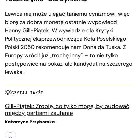
Lewica nie może ulegać taniemu cynizmowi, więc
biorę za dobrą monetę ostatnie wypowiedzi
Hanny Gill-Piątek.
W wywiadzie dla Krytyki
Politycznej eksprzewodnicząca Koła Poselskiego
Polski 2050 rekomenduje nam Donalda Tuska. Z
Europy wrócił już „trochę inny” – to nie tylko
postępowiec na pokaz, ale kandydat na szczerego
lewaka.
CZYTAJ TAKŻE
Gill-Piątek: Zrobię, co tylko mogę, by budować
między partiami zaufanie
Katarzyna Przyborska