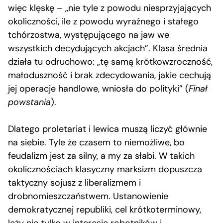
więc klęskę – „nie tyle z powodu niesprzyjających
okoliczności, ile z powodu wyraźnego i stałego
tchórzostwa, występującego na jaw we
wszystkich decydujących akcjach”. Klasa średnia
działa tu odruchowo: „tę samą krótkowzroczność,
małoduszność i brak zdecydowania, jakie cechują
jej operacje handlowe, wniosła do polityki” (
Finał
powstania
).
Dlatego proletariat i lewica muszą liczyć głównie
na siebie. Tyle że czasem to niemożliwe, bo
feudalizm jest za silny, a my za słabi. W takich
okolicznościach klasyczny marksizm dopuszcza
taktyczny sojusz z liberalizmem i
drobnomieszczaństwem. Ustanowienie
demokratycznej republiki, cel krótkoterminowy,
leży nie tylko w interesie robotników i