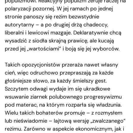
populizmowi. Reakcyjny populizm żeruje raczej na
polaryzacji pozornej. W jej ramach po jednej
stronie panoszy się reżim bezwstydnie
autorytarny – a po drugiej drżą chadeccy,
liberalni i lewicowi mazgaje. Deklaratywnie chcą
wysadzić z siodła skrajną prawicę, ale kucają
przed jej „wartościami” i boją się jej wyborców.
Takich opozycjonistów przeraża nawet własny
cień, więc odruchowo przepraszają za każde
głośniejsze słowo, za każdy śmielszy gest.
Szczytem odwagi wydaje im się ukradkowe
wsuwanie ziarnek polubownego progresywizmu
pod materac, na którym rozparła się władzunia.
Wielu takich bohaterów promuje – z rozmysłem
lub nieświadomie – lajtową wersję „zwalczanego”
reżimu. Zarówno w aspekcie ekonomicznym, jak i