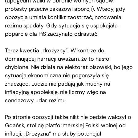
(apogeum walki w obronie wolnych sądów,
protesty przeciw zakazowi aborcji). Wtedy, gdy
opozycja umiała konflikt zaostrzać, notowania
reżimu spadały. Gdy sytuacja się uspokajała,
poparcie dla PiS zaczynało odrastać.
Teraz kwestia „drożyzny”. W kontrze do
dominującej narracji uważam, że to hasło
chybione. Nie działa na elektorat pisowski, bo jego
sytuacja ekonomiczna nie pogorszyła się
znacząco. Ludzie nie padają jak muchy na
inflacyjną apopleksję, nie liczmy więc na
sondażowy udar reżimu.
Po stronie opozycji także nikt nie będzie walczył o
Gdańsk, stolicę platformerskiej Polski wolnej od
inflacji. „Drożyzna” ma słaby potencjał