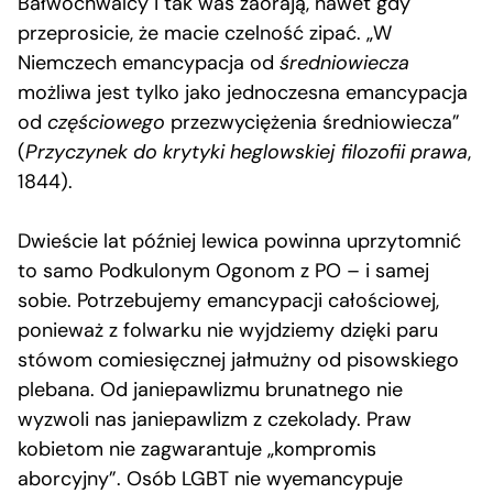
Bałwochwalcy i tak was zaorają, nawet gdy
przeprosicie, że macie czelność zipać. „W
Niemczech emancypacja od
średniowiecza
możliwa jest tylko jako jednoczesna emancypacja
od
częściowego
przezwyciężenia średniowiecza”
(
Przyczynek do krytyki heglowskiej filozofii prawa
,
1844).
Dwieście lat później lewica powinna uprzytomnić
to samo Podkulonym Ogonom z PO – i samej
sobie. Potrzebujemy emancypacji całościowej,
ponieważ z folwarku nie wyjdziemy dzięki paru
stówom comiesięcznej jałmużny od pisowskiego
plebana. Od janiepawlizmu brunatnego nie
wyzwoli nas janiepawlizm z czekolady. Praw
kobietom nie zagwarantuje „kompromis
aborcyjny”. Osób LGBT nie wyemancypuje