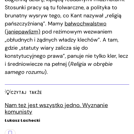
Stosunki pracy są tu folwarczne, a polityka to
brunatny wysryw tego, co Kant nazywał „religią
pańszczyźnianą”. Mamy
bałwochwalstwo
(janiepawlizm)
pod reżimowym wezwaniem
„obłudnych i żądnych władzy klechów”. A tam,
gdzie „statuty wiary zalicza się do
konstytucyjnego prawa”, panuje nie tylko kler, lecz
i średniowiecze na pełnej (
Religia w obrębie
samego rozumu
).
CZYTAJ TAKŻE
Nam też jest wszystko jedno. Wyznanie
komunisty
Łukasz Łachecki