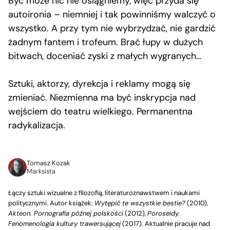
Być może nic nie osiągniemy, więc przyda się
autoironia – niemniej i tak powinniśmy walczyć o
wszystko. A przy tym nie wybrzydzać, nie gardzić
żadnym fantem i trofeum. Brać łupy w dużych
bitwach, doceniać zyski z małych wygranych…
Sztuki, aktorzy, dyrekcja i reklamy mogą się
zmieniać. Niezmienna ma być inskrypcja nad
wejściem do teatru wielkiego. Permanentna
radykalizacja.
Tomasz Kozak
Marksista
Łączy sztuki wizualne z filozofią, literaturoznawstwem i naukami
politycznymi. Autor książek:
Wytępić te wszystkie bestie?
(2010),
Akteon. Pornografia późnej polskości
(2012),
Poroseidy.
Fenomenologia kultury trawersującej
(2017). Aktualnie pracuje nad