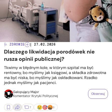
🩺 ZDROWIE
| 27.02.2026
Dlaczego likwidacja porodówek nie
rusza opinii publicznej?
Tkwimy w błędnym kole, w którym szpital ma być
rentowny, bo myślimy jak księgowi, a składka zdrowotna
ma być niska, bo myślimy jak oskładkowani. Rzadko
jednak myślimy jak pacjenci.
Galopujący Major
Obserwuj
Komentator Krytyki Politycznej
7
6