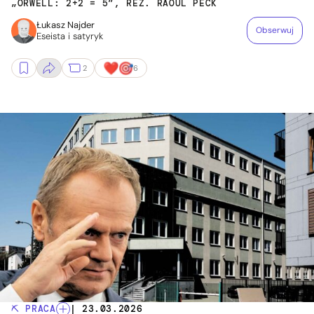
„ORWELL: 2+2 = 5”, REŻ. RAOUL PECK
Łukasz Najder
Obserwuj
Eseista i satyryk
2
6
⛏️ PRACA
| 23.03.2026