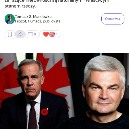
że rażące nierówności są naturalnym i właściwym
stanem rzeczy.
Tomasz S. Markiewka
Obserwuj
Filozof, tłumacz, publicysta
9
7