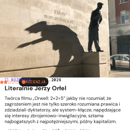
💥 ROZBRYZG
| 23.05.2026
RECENZJA
Literalnie Jerzy Orłel
Twórca filmu „Orwell: 2+2=5” jakby nie rozumiał, że
zagrożeniem jest nie tylko szeroko rozumiana prawica i
zdziadziali dyktatorzy, ale system-kłącze, napędzające
się interesy zbrojeniowo-inwigilacyjne, sztama
najbogatszych z najpotężniejszymi, późny kapitalizm.