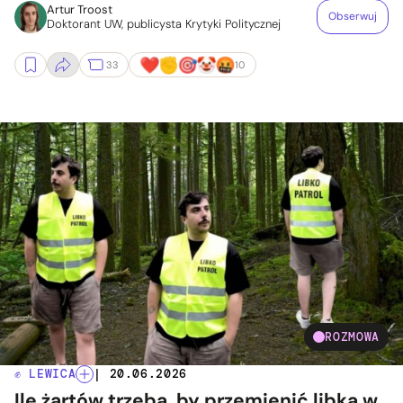
Artur Troost
Obserwuj
Doktorant UW, publicysta Krytyki Politycznej
33
10
ROZMOWA
✊ LEWICA
| 20.06.2026
Ile żartów trzeba, by przemienić libka w