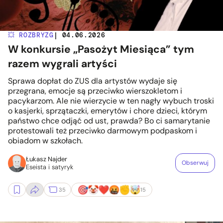
💥 ROZBRYZG
| 04.06.2026
W konkursie „Pasożyt Miesiąca” tym
razem wygrali artyści
Sprawa dopłat do ZUS dla artystów wydaje się
przegrana, emocje są przeciwko wierszokletom i
pacykarzom. Ale nie wierzycie w ten nagły wybuch troski
o kasjerki, sprzątaczki, emerytów i chore dzieci, którym
państwo chce odjąć od ust, prawda? Bo ci samarytanie
protestowali też przeciwko darmowym podpaskom i
obiadom w szkołach.
Łukasz Najder
Obserwuj
Eseista i satyryk
35
15