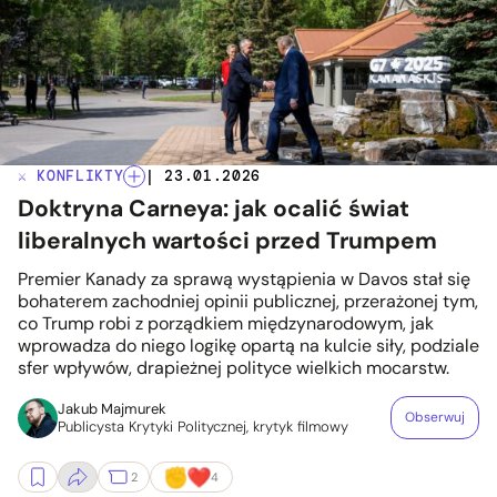
⚔️ KONFLIKTY
| 23.01.2026
Doktryna Carneya: jak ocalić świat
liberalnych wartości przed Trumpem
Premier Kanady za sprawą wystąpienia w Davos stał się
bohaterem zachodniej opinii publicznej, przerażonej tym,
co Trump robi z porządkiem międzynarodowym, jak
wprowadza do niego logikę opartą na kulcie siły, podziale
sfer wpływów, drapieżnej polityce wielkich mocarstw.
Jakub Majmurek
Obserwuj
Publicysta Krytyki Politycznej, krytyk filmowy
2
4