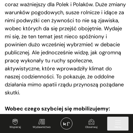
coraz ważniejszy dla Polek i Polaków. Duże zmiany
warunków pogodowych, susze rolnicze i idące za
nimi podwyżki cen żywności to nie są zjawiska,
wobec których da się przejść obojętnie. Wydaje
mi się, że ten temat jest nieco spóźniony i
powinien dużo wcześniej wybrzmieć w debacie
publicznej. Ale jednocześnie widzę, jak ogromną
pracę wykonały tu ruchy społeczne,
aktywistyczne, które wprowadziły klimat do
naszej codzienności. To pokazuje, że oddolne
działania mimo apatii rządu przynoszą pożądane
skutki.
Wobec czego szybciej się mobilizujemy:
katastrofizmu czy optymistycznej wizji szans,
jakie daje transformacja?
Wspieraj
Wydawnictwo
Obserwuj
Menu