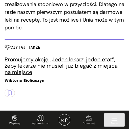
zrealizowania stopniowo w przyszłości. Dlatego na
razie naszym pierwszym postulatem są darmowe
leki na receptę. To jest możliwe i Unia może w tym
pomóc.
CZYTAJ TAKŻE
Promujemy akcję „Jeden lekarz, jeden etat”,
żeby lekarze nie musieli już biegać z miejsca
na miejsce
Wiktoria Bieliaszyn
Marcelina Zawisza
– polityczka społeczna,
Wspieraj
Wydawnictwo
Obserwuj
Menu