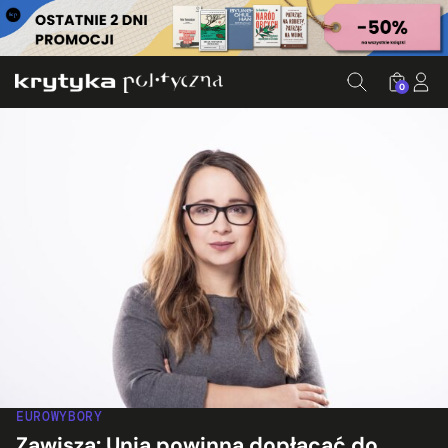
0
EUROWYBORY
Zawisza: Unia powinna dopłacać do