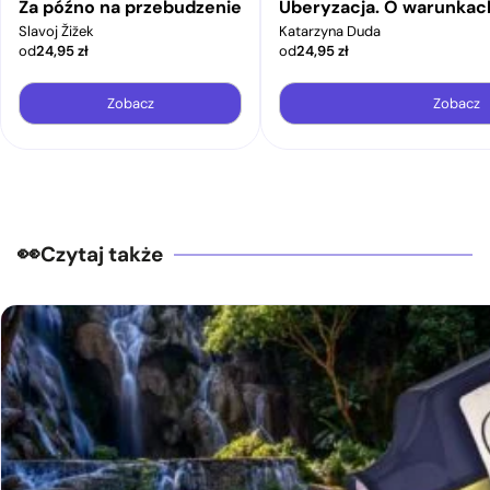
Za późno na przebudzenie
Uberyzacja. O warunkac
Slavoj Žižek
Katarzyna Duda
od
24,95
zł
od
24,95
zł
Zobacz
Zobacz
Czytaj także