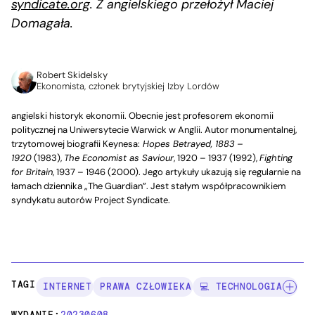
syndicate.org
. Z angielskiego przełożył Maciej
Domagała.
Robert Skidelsky
Ekonomista, członek brytyjskiej Izby Lordów
angielski historyk ekonomii. Obecnie jest profesorem ekonomii
politycznej na Uniwersytecie Warwick w Anglii. Autor monumentalnej,
trzytomowej biografii Keynesa:
Hopes Betrayed, 1883 –
1920
(1983),
The Economist as Saviour
, 1920 – 1937 (1992),
Fighting
for Britain
, 1937 – 1946 (2000). Jego artykuły ukazują się regularnie na
łamach dziennika „The Guardian”. Jest stałym współpracownikiem
syndykatu autorów Project Syndicate.
TAGI:
INTERNET
PRAWA CZŁOWIEKA
💻 TECHNOLOGIA
WYDANIE:
20230608