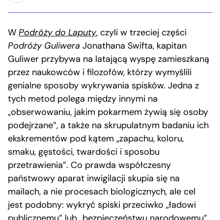
W
Podróży do Laputy
, czyli w trzeciej części
Podróży Guliwera
Jonathana Swifta, kapitan
Guliwer przybywa na latającą wyspę zamieszkaną
przez naukowców i filozofów, którzy wymyślili
genialne sposoby wykrywania spisków. Jedna z
tych metod polega między innymi na
„obserwowaniu, jakim pokarmem żywią się osoby
podejrzane”, a także na skrupulatnym badaniu ich
ekskrementów pod kątem „zapachu, koloru,
smaku, gęstości, twardości i sposobu
przetrawienia”. Co prawda współczesny
państwowy aparat inwigilacji skupia się na
mailach, a nie procesach biologicznych, ale cel
jest podobny: wykryć spiski przeciwko „ładowi
publicznemu” lub „bezpieczeństwu narodowemu”