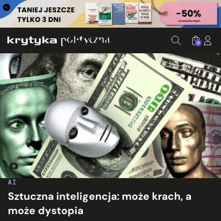
0
Obraz wygenerowany przez aplikację Dall-E
AI
Sztuczna inteligencja: może krach, a
może dystopia