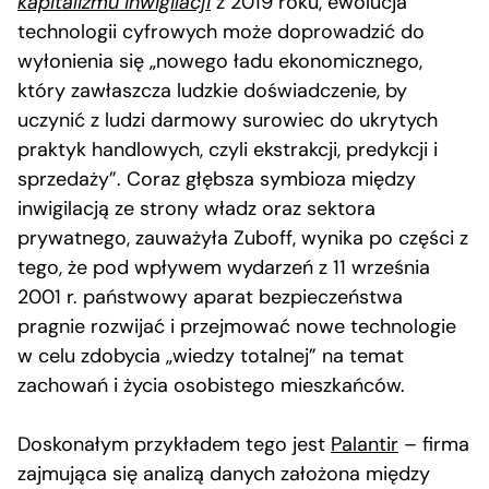
kapitalizmu inwigilacji
z 2019 roku, ewolucja
technologii cyfrowych może doprowadzić do
wyłonienia się „nowego ładu ekonomicznego,
który zawłaszcza ludzkie doświadczenie, by
uczynić z ludzi darmowy surowiec do ukrytych
praktyk handlowych, czyli ekstrakcji, predykcji i
sprzedaży”. Coraz głębsza symbioza między
inwigilacją ze strony władz oraz sektora
prywatnego, zauważyła Zuboff, wynika po części z
tego, że pod wpływem wydarzeń z 11 września
2001 r. państwowy aparat bezpieczeństwa
pragnie rozwijać i przejmować nowe technologie
w celu zdobycia „wiedzy totalnej” na temat
zachowań i życia osobistego mieszkańców.
Doskonałym przykładem tego jest
Palantir
– firma
zajmująca się analizą danych założona między