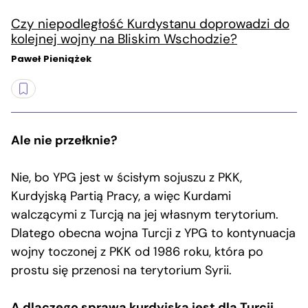
Czy niepodległość Kurdystanu doprowadzi do
kolejnej wojny na Bliskim Wschodzie?
Paweł Pieniążek
Ale nie przełknie?
Nie, bo YPG jest w ścisłym sojuszu z PKK,
Kurdyjską Partią Pracy, a więc Kurdami
walczącymi z Turcją na jej własnym terytorium.
Dlatego obecna wojna Turcji z YPG to kontynuacja
wojny toczonej z PKK od 1986 roku, która po
prostu się przenosi na terytorium Syrii.
A dlaczego sprawa kurdyjska jest dla Turcji