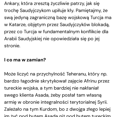
Ankary, która zresztą życzliwie patrzy, jak się
trochę Saudyjczykom upiłuje kły. Pamiętajmy, że
swą jedyną zagraniczną bazę wojskową Turcja ma
w Katarze, objętym przez Saudyjczyków blokadą,
przez co Turcja w fundamentalnym konflikcie dla
Arabii Saudyjskiej nie opowiedziała się po jej
stronie.
I co ma w zamian?
Może liczyć na przychylność Teheranu, który np.
bardzo łagodnie skrytykował zajęcie Afrinu przez
tureckie wojska, a tym bardziej nie nakłaniał
swego klienta Asada, żeby posłał tam własną
armię w obronie integralności terytorialnej Syrii.
Zależało na tym Kurdom, bo z dwojga złego lepiej
im żyć pod butem Asada niż pod butem tureckim