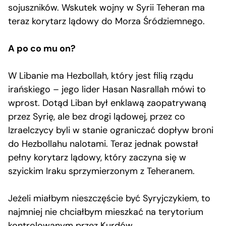
sojuszników. Wskutek wojny w Syrii Teheran ma
teraz korytarz lądowy do Morza Śródziemnego.
A po co mu on?
W Libanie ma Hezbollah, który jest filią rządu
irańskiego – jego lider Hasan Nasrallah mówi to
wprost. Dotąd Liban był enklawą zaopatrywaną
przez Syrię, ale bez drogi lądowej, przez co
Izraelczycy byli w stanie ograniczać dopływ broni
do Hezbollahu nalotami. Teraz jednak powstał
pełny korytarz lądowy, który zaczyna się w
szyickim Iraku sprzymierzonym z Teheranem.
Jeżeli miałbym nieszczęście być Syryjczykiem, to
najmniej nie chciałbym mieszkać na terytorium
kontrolowanym przez Kurdów.