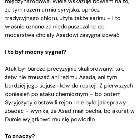
międzynarodowa. Wiele wskazuje bowiem na to,
że tym razem armia syryjska, oprócz
tradycyjnego chloru, użyła także sarinu – i to
właśnie uznano za niedopuszczalne, co
mocarstwa chciały Asadowi zasygnalizować.
I to był mocny sygnał?
Atak był bardzo precyzyjnie skalibrowany: tak,
żeby nie zmuszać ani reżimu Asada, ani tym
bardziej jego sojuszników do reakcji. Z pierwszych
doniesień po ataku chemicznym – bo potem
Syryjczycy obstawili rejon i nie było jak sprawy
zbadać – wynika, że Asad miał pecha, bo akurat w
Dumie wyjątkowo mu się powiodło.
To znaczy?