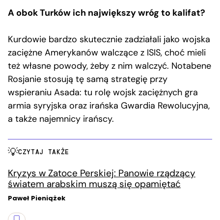
A obok Turków ich największy wróg to kalifat?
Kurdowie bardzo skutecznie zadziałali jako wojska
zaciężne Amerykanów walczące z ISIS, choć mieli
też własne powody, żeby z nim walczyć. Notabene
Rosjanie stosują tę samą strategię przy
wspieraniu Asada: tu rolę wojsk zaciężnych gra
armia syryjska oraz irańska Gwardia Rewolucyjna,
a także najemnicy irańscy.
CZYTAJ TAKŻE
Kryzys w Zatoce Perskiej: Panowie rządzący
światem arabskim muszą się opamiętać
Paweł Pieniążek