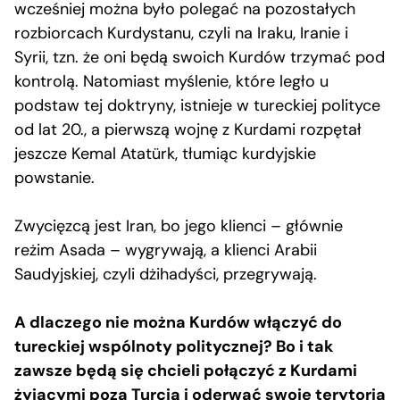
wcześniej można było polegać na pozostałych
rozbiorcach Kurdystanu, czyli na Iraku, Iranie i
Syrii, tzn. że oni będą swoich Kurdów trzymać pod
kontrolą. Natomiast myślenie, które legło u
podstaw tej doktryny, istnieje w tureckiej polityce
od lat 20., a pierwszą wojnę z Kurdami rozpętał
jeszcze Kemal Atatürk, tłumiąc kurdyjskie
powstanie.
Zwycięzcą jest Iran, bo jego klienci – głównie
reżim Asada – wygrywają, a klienci Arabii
Saudyjskiej, czyli dżihadyści, przegrywają.
A dlaczego nie można Kurdów włączyć do
tureckiej wspólnoty politycznej? Bo i tak
zawsze będą się chcieli połączyć z Kurdami
żyjącymi poza Turcją i oderwać swoje terytoria