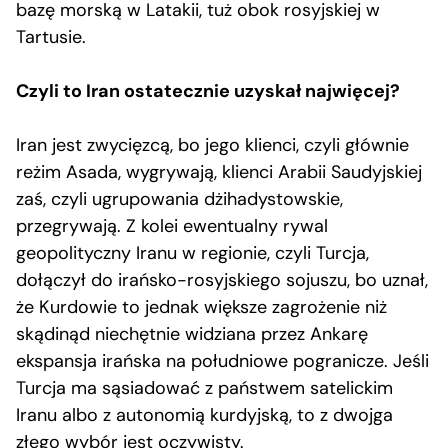
bazę morską w Latakii, tuż obok rosyjskiej w
Tartusie.
Czyli to Iran ostatecznie uzyskał najwięcej?
Iran jest zwycięzcą, bo jego klienci, czyli głównie
reżim Asada, wygrywają, klienci Arabii Saudyjskiej
zaś, czyli ugrupowania dżihadystowskie,
przegrywają. Z kolei ewentualny rywal
geopolityczny Iranu w regionie, czyli Turcja,
dołączył do irańsko-rosyjskiego sojuszu, bo uznał,
że Kurdowie to jednak większe zagrożenie niż
skądinąd niechętnie widziana przez Ankarę
ekspansja irańska na południowe pogranicze. Jeśli
Turcja ma sąsiadować z państwem satelickim
Iranu albo z autonomią kurdyjską, to z dwojga
złego wybór jest oczywisty.