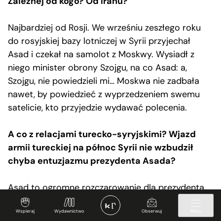
Zależnej od kogo? Od Iranu?
Najbardziej od Rosji. We wrześniu zeszłego roku
do rosyjskiej bazy lotniczej w Syrii przyjechał
Asad i czekał na samolot z Moskwy. Wysiadł z
niego minister obrony Szojgu, na co Asad: a,
Szojgu, nie powiedzieli mi… Moskwa nie zadbała
nawet, by powiedzieć z wyprzedzeniem swemu
satelicie, kto przyjedzie wydawać polecenia.
A co z relacjami turecko-syryjskimi? Wjazd
armii tureckiej na północ Syrii nie wzbudził
chyba entuzjazmu prezydenta Asada?
Asad to ogromne rozczarowanie dla prezydenta
Erdoğana, który przez lata widział w nim swego
Wspieraj
Wydawnictwo
Obserwuj
Menu
pupila i nadzieję na przyjazne relacje.