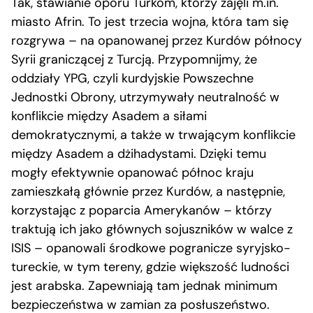
Tak, stawianie oporu Turkom, którzy zajęli m.in.
miasto Afrin. To jest trzecia wojna, która tam się
rozgrywa – na opanowanej przez Kurdów północy
Syrii graniczącej z Turcją. Przypomnijmy, że
oddziały YPG, czyli kurdyjskie Powszechne
Jednostki Obrony, utrzymywały neutralność w
konflikcie między Asadem a siłami
demokratycznymi, a także w trwającym konflikcie
między Asadem a dżihadystami. Dzięki temu
mogły efektywnie opanować północ kraju
zamieszkałą głównie przez Kurdów, a następnie,
korzystając z poparcia Amerykanów – którzy
traktują ich jako głównych sojuszników w walce z
ISIS – opanowali środkowe pogranicze syryjsko-
tureckie, w tym tereny, gdzie większość ludności
jest arabska. Zapewniają tam jednak minimum
bezpieczeństwa w zamian za posłuszeństwo.