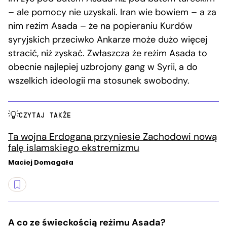
– ale pomocy nie uzyskali. Iran wie bowiem – a za
nim reżim Asada – że na popieraniu Kurdów
syryjskich przeciwko Ankarze może dużo więcej
stracić, niż zyskać. Zwłaszcza że reżim Asada to
obecnie najlepiej uzbrojony gang w Syrii, a do
wszelkich ideologii ma stosunek swobodny.
CZYTAJ TAKŻE
Ta wojna Erdogana przyniesie Zachodowi nową
falę islamskiego ekstremizmu
Maciej Domagała
A co ze świeckością reżimu Asada?