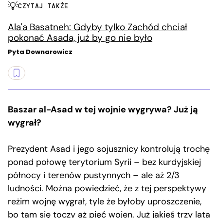
CZYTAJ TAKŻE
Ala'a Basatneh: Gdyby tylko Zachód chciał
pokonać Asada, już by go nie było
Pyta Downarowicz
Baszar al-Asad w tej wojnie wygrywa? Już ją
wygrał?
Prezydent Asad i jego sojusznicy kontrolują trochę
ponad połowę terytorium Syrii – bez kurdyjskiej
północy i terenów pustynnych – ale aż 2/3
ludności. Można powiedzieć, że z tej perspektywy
reżim wojnę wygrał, tyle że byłoby uproszczenie,
bo tam się toczy aż pięć wojen. Już jakieś trzy lata