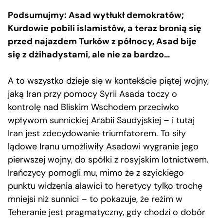
Podsumujmy: Asad wytłukł demokratów;
Kurdowie pobili islamistów, a teraz bronią się
przed najazdem Turków z północy, Asad bije
się z dżihadystami, ale nie za bardzo…
A to wszystko dzieje się w kontekście piątej wojny,
jaką Iran przy pomocy Syrii Asada toczy o
kontrolę nad Bliskim Wschodem przeciwko
wpływom sunnickiej Arabii Saudyjskiej – i tutaj
Iran jest zdecydowanie triumfatorem. To siły
lądowe Iranu umożliwiły Asadowi wygranie jego
pierwszej wojny, do spółki z rosyjskim lotnictwem.
Irańczycy pomogli mu, mimo że z szyickiego
punktu widzenia alawici to heretycy tylko trochę
mniejsi niż sunnici – to pokazuje, że reżim w
Teheranie jest pragmatyczny, gdy chodzi o dobór