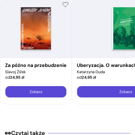
Za późno na przebudzenie
Uberyzacja. O warunkac
Slavoj Žižek
Katarzyna Duda
od
24,95
zł
od
24,95
zł
Zobacz
Zobacz
Czytaj także