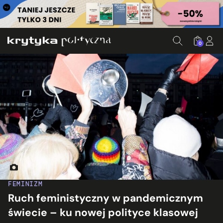
0
Fot. Rafał Milach, Archiwum Protestów Publicznych [seria],
FEMINIZM
Ruch feministyczny w pandemicznym
świecie – ku nowej polityce klasowej