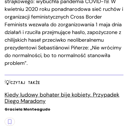
strajkowego: wybuchła pandemia COVID-19. W
kwietniu 2020 roku ponadnarodowa sieć ruchów i
organizacji feministycznych Cross Border
Feminists wezwała do zorganizowania 1 maja dnia
działań i rzuciła przejmujące hasło, zapożyczone z
chilijskich haseł przeciwko neoliberalnemu
prezydentowi Sebastiánowi Piñerze: „Nie wrócimy
do normalności, bo to normalność stanowiła
problem”.
CZYTAJ TAKŻE
Kiedy ludowy bohater bije kobiety. Przypadek
Diego Maradony
Graciela Monteagudo