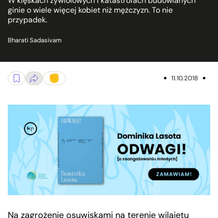
W klęskach żywiołowych i katastrofach budowlanych
ginie o wiele więcej kobiet niż mężczyzn. To nie
przypadek.
Bharati Sadasivam
11.10.2018
Na zagrożenie
osuwiskami
na terenie wilajetu