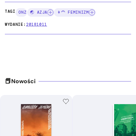
TAGI:
ONZ
🌏 AZJA
👩‍🦰 FEMINIZM
WYDANIE:
20181011
Nowości