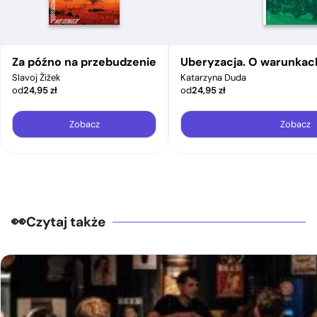
Za późno na przebudzenie
Uberyzacja. O warunkac
Slavoj Žižek
Katarzyna Duda
od
24,95
zł
od
24,95
zł
Zobacz
Zobacz
Czytaj także