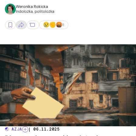
Weronika Rokicka
Indolożka, politolożka
8
🌏 AZJA
| 06.11.2025