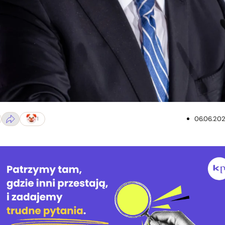
wpixel.com, domena publiczna
06.06.20
1