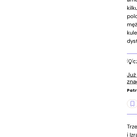
kilk
pol
mężc
kul
dys
C
Już
zna
Patr
Trz
i I