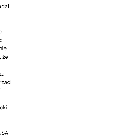
adał
e
–
 o
mie
, że
za
 rząd
i
oki
 USA