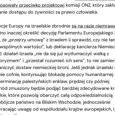
łosowały przeciwko projektowi
komisji ONZ, który zakł
anie dostępu do żywności za prawo człowieka.
kcje Europy na izraelskie zbrodnie
są na razie niemraw
dno inaczej określić decyzję Parlamentu Europejskiego
 że „przejrzy umowę” z Izraelem ii sprawdzi, czy nie ła
„wspólnych wartości”, lub deklarację kanclerza Niemiec
 działań Izraela „nie da się już wytłumaczyć walką z
roryzmem” i „przestał rozumieć ich sens”, to nie zamier
niczyć dostaw niemieckiej broni. Jeśli jednak izraelski
 nie cofnie, kontynuując blokadę pomocy humanitarnej 
terminację palestyńskich enklaw, prędzej czy później
hód zmuszony będzie podjąć bardziej zdecydowane kr
akie, które pozwolą obarczyć całą odpowiedzialnością
obójcze państwo na Bliskim Wschodzie, jednocześnie
racając uwagę od współudziału krajów europejskich,