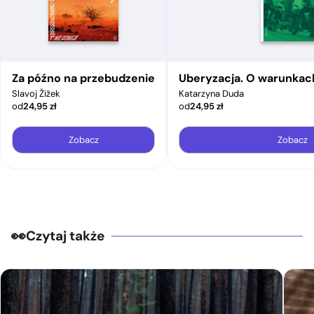
Za późno na przebudzenie
Uberyzacja. O warunkac
Slavoj Žižek
Katarzyna Duda
od
24,95
zł
od
24,95
zł
Zobacz
Zobacz
Czytaj także