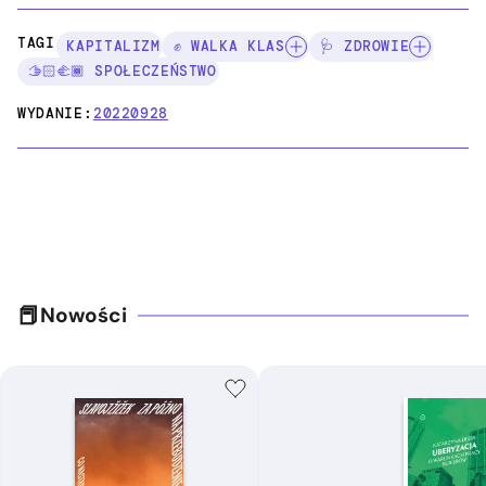
TAGI:
KAPITALIZM
✊ WALKA KLAS
🩺 ZDROWIE
🫱🏻‍🫲🏾 SPOŁECZEŃSTWO
WYDANIE:
20220928
Nowości