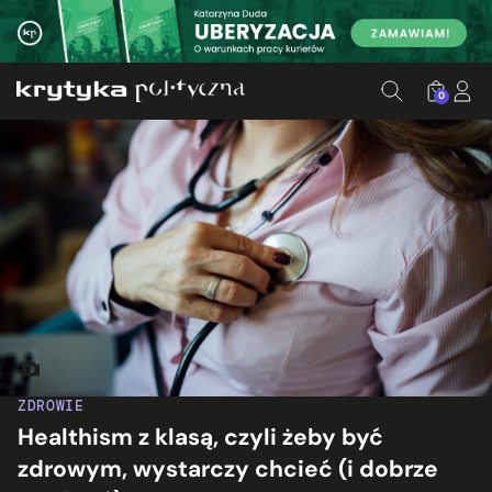
0
Fot. Nenad Stojkovic/flickr.com
ZDROWIE
Healthism z klasą, czyli żeby być
zdrowym, wystarczy chcieć (i dobrze