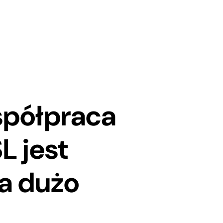
spółpraca
L jest
a dużo