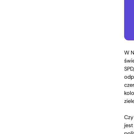
W Ni
świ
SPD
odp
czer
kol
ziel
Czy 
jes
pol