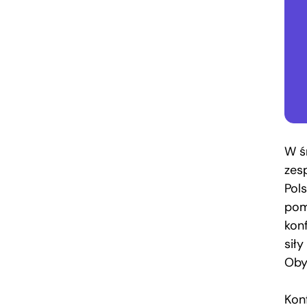
W ś
zes
Pol
pomy
kon
sił
Oby
Kon