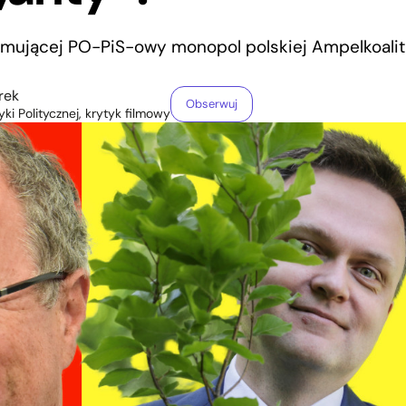
amującej PO-PiS-owy monopol polskiej Ampelkoaliti
rek
Obserwuj
yki Politycznej, krytyk filmowy