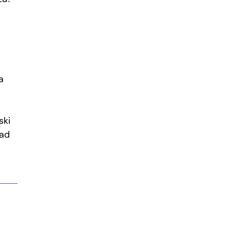
a
ski
nad