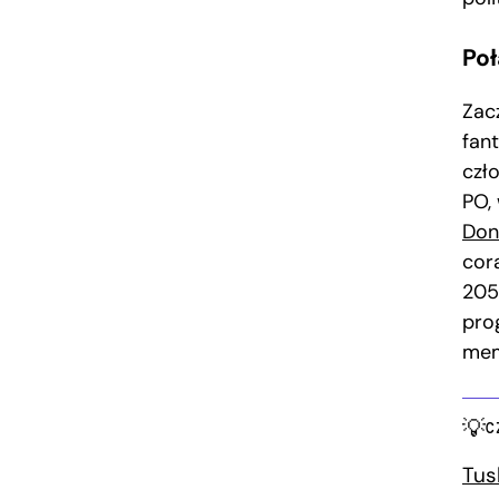
Poł
Zacz
fant
czł
PO,
Don
cor
205
pro
mem
C
Tus