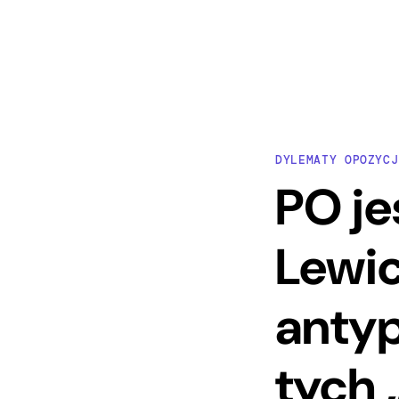
DYLEMATY OPOZYCJ
PO je
Lewic
antyp
tych 