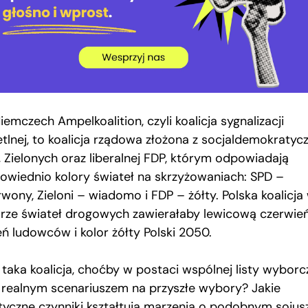
emczech Ampelkoalition, czyli koalicja sygnalizacji
etlnej, to koalicja rządowa złożona z socjaldemokratyc
, Zielonych oraz liberalnej FDP, którym odpowiadają
owiednio kolory świateł na skrzyżowaniach: SPD –
wony, Zieloni – wiadomo i FDP – żółty. Polska koalicja
orze świateł drogowych zawierałaby lewicową czerwień
eń ludowców i kolor żółty Polski 2050.
taka koalicja, choćby w postaci wspólnej listy wyborcz
t realnym scenariuszem na przyszłe wybory? Jakie
ityczne czynniki kształtują marzenia o podobnym sojus