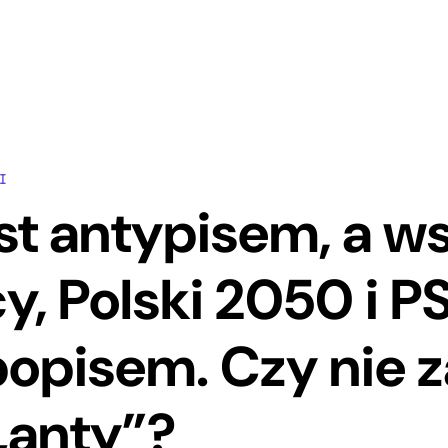
I
st antypisem, a w
y, Polski 2050 i PS
opisem. Czy nie z
„anty”?