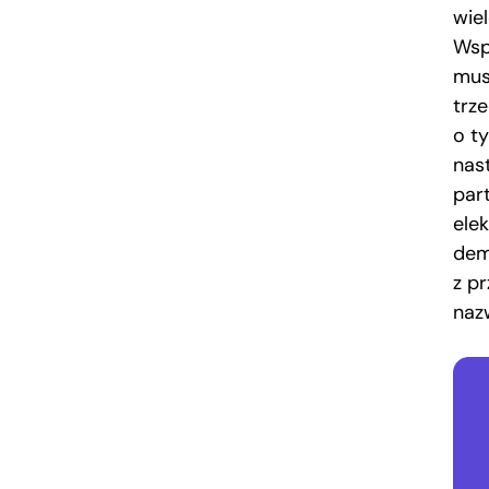
wie
Wsp
mus
trz
o ty
nas
par
ele
dem
z p
naz