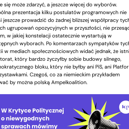
le się może zdarzyć, a jeszcze więcej do wyborów.
ólna prezentacja kilku postulatów programowych nie
i jeszcze prowadzić do żadnej bliższej współpracy tyc
ech ugrupowań opozycyjnych w przyszłości, nie przesą
m, w jakiej konstelacji ostatecznie wystartują w
tępnych wyborach. Po komentarzach sympatyków tyc
tii w mediach społecznościowych widać jednak, że istn
ktorat, który bardzo życzyłby sobie budowy silnego,
okratycznego bloku, który nie byłby ani PiS, ani Platf
rzystawkami. Czegoś, co za niemieckim przykładem
wać by można polską Ampelkoalition.