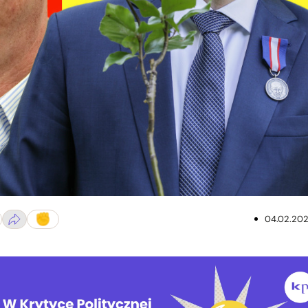
k, Jakub Szafrański, ed. KP
04.02.20