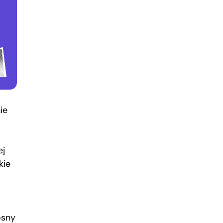
ie
ej
kie
ą
osny