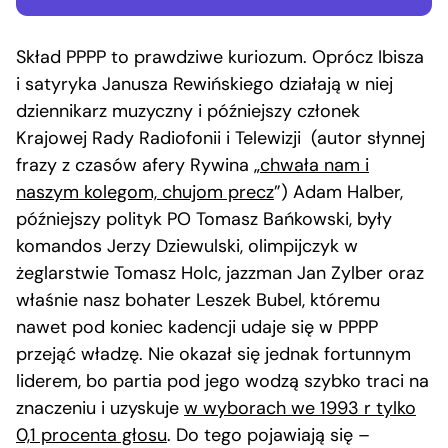
Skład PPPP to prawdziwe kuriozum. Oprócz Ibisza
i satyryka Janusza Rewińskiego działają w niej
dziennikarz muzyczny i późniejszy członek
Krajowej Rady Radiofonii i Telewizji (autor słynnej
frazy z czasów afery Rywina „
chwała nam i
naszym kolegom, chujom precz
”) Adam Halber,
późniejszy polityk PO Tomasz Bańkowski, były
komandos Jerzy Dziewulski, olimpijczyk w
żeglarstwie Tomasz Holc, jazzman Jan Zylber oraz
właśnie nasz bohater Leszek Bubel, któremu
nawet pod koniec kadencji udaje się w PPPP
przejąć władzę. Nie okazał się jednak fortunnym
liderem, bo partia pod jego wodzą szybko traci na
znaczeniu i uzyskuje
w wyborach we 1993 r tylko
0,1 procenta głosu
. Do tego pojawiają się –