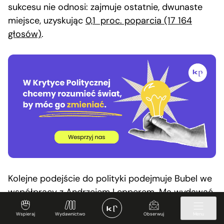
sukcesu nie odnosi: zajmuje ostatnie, dwunaste
miejsce, uzyskując
0,1 proc. poparcia (17 164
głosów)
.
Kolejne podejście do polityki podejmuje Bubel we
współpracy z Andrzejem Lepperem. Ma wydawać
dwutygodnik jego partii – „Samoobrona – gazeta
Wspieraj
Wydawnictwo
Obserwuj
Menu
ogólnopolska”. „
Z Andrzejem znam się od ponad