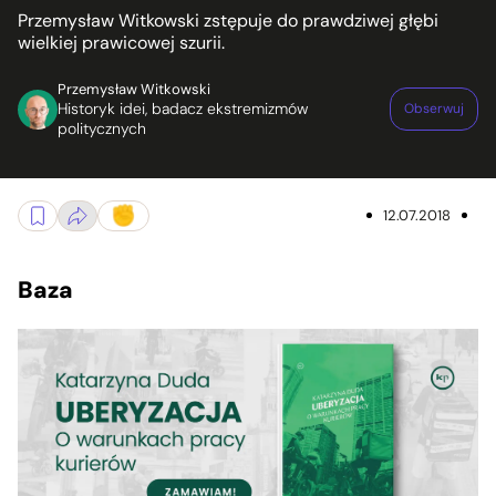
Przemysław Witkowski zstępuje do prawdziwej głębi
wielkiej prawicowej szurii.
Przemysław Witkowski
Historyk idei, badacz ekstremizmów
Obserwuj
politycznych
12.07.2018
Baza