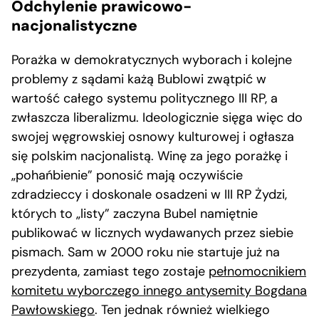
Odchylenie prawicowo-
nacjonalistyczne
Porażka w demokratycznych wyborach i kolejne
problemy z sądami każą Bublowi zwątpić w
wartość całego systemu politycznego III RP, a
zwłaszcza liberalizmu. Ideologicznie sięga więc do
swojej węgrowskiej osnowy kulturowej i ogłasza
się polskim nacjonalistą. Winę za jego porażkę i
„pohańbienie” ponosić mają oczywiście
zdradzieccy i doskonale osadzeni w III RP Żydzi,
których to „listy” zaczyna Bubel namiętnie
publikować w licznych wydawanych przez siebie
pismach. Sam w 2000 roku nie startuje już na
prezydenta, zamiast tego zostaje
pełnomocnikiem
komitetu
wyborczego
innego antysemity Bogdana
Pawłowskiego
. Ten jednak również wielkiego