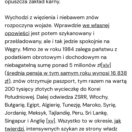
opuszcza zakład karny.
Wychodzi z więzienia i niebawem znów
rozpoczyna wojaże. Wprawdzie
we własnej
opowieści
jest potem szykanowany i
prześladowany, ale i tak jedzie spokojnie na
Węgry. Mimo że w roku 1984 zalega państwu z
podatkiem obrotowym i dochodowym na
niebagatelną sumę ponad 5 milionów zł
[xiv]
(
średnia pensja w tym samym roku wynosi 16 838
zł
), znów otrzymuje paszport, tym razem na wartą
200 tysięcy złotych wycieczkę do Korei
Południowej. Dalej odwiedza ZSRR, Włochy,
Bułgarię, Egipt, Algierię, Tunezję, Maroko, Syrię,
Jordanię, Meksyk, Tajlandię, Peru, Sri Lankę,
Singapur i Anglię
[xv]
. Wszystko to w okresie,
jak
twierdzi
, intensywnych szykan ze strony władz