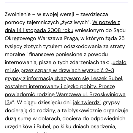
Zwolnienie – w swojej wersji – zawdzięcza
pomocy tajemniczych „życzliwych”.
W pozwie z
dnia 14 listopada 2008 roku
wniesionym do Sądu
Okręgowego Warszawa Praga, w którym żąda 25
tysięcy złotych tytułem odszkodowania za straty
moralne i finansowe poniesione z powodu
internowania, pisze o tych zdarzeniach tak: „
udało
mi się przez szparę w drzwiach wyrzucić 2-3
grypsy z informacją «Nazywam się Leszek Bubel,
zostałem internowany i ciężko pobity. Proszę
powiadomić rodzinę Warszawa ul. Brzoskwiniowa
13
»”
.
W ciągu dziesięciu dni,
jak twierdzi
, grypsy
docierają do rodziny, a ta błyskawicznie organizuje
dużą sumę w dolarach, dociera do odpowiednich
urzędników i Bubel, po kilku dniach osadzenia,