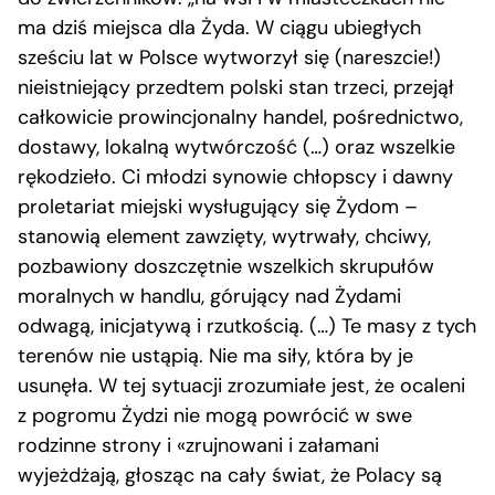
ma dziś miejsca dla Żyda. W ciągu ubiegłych
sześciu lat w Polsce wytworzył się (nareszcie!)
nieistniejący przedtem polski stan trzeci, przejął
całkowicie prowincjonalny handel, pośrednictwo,
dostawy, lokalną wytwórczość (…) oraz wszelkie
rękodzieło. Ci młodzi synowie chłopscy i dawny
proletariat miejski wysługujący się Żydom –
stanowią element zawzięty, wytrwały, chciwy,
pozbawiony doszczętnie wszelkich skrupułów
moralnych w handlu, górujący nad Żydami
odwagą, inicjatywą i rzutkością. (…) Te masy z tych
terenów nie ustąpią. Nie ma siły, która by je
usunęła. W tej sytuacji zrozumiałe jest, że ocaleni
z pogromu Żydzi nie mogą powrócić w swe
rodzinne strony i «zrujnowani i załamani
wyjeżdżają, głosząc na cały świat, że Polacy są