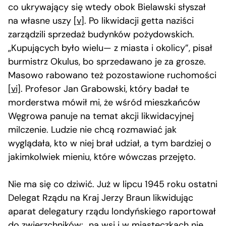
co ukrywający się wtedy obok Bielawski słyszał
na własne uszy
[v]
. Po likwidacji getta naziści
zarządzili sprzedaż budynków pożydowskich.
„Kupujących było wielu— z miasta i okolicy”, pisał
burmistrz Okulus, bo sprzedawano je za grosze.
Masowo rabowano też pozostawione ruchomości
[vi]
. Profesor Jan Grabowski, który badał te
morderstwa mówił mi, że wśród mieszkańców
Węgrowa panuje na temat akcji likwidacyjnej
milczenie. Ludzie nie chcą rozmawiać jak
wyglądała, kto w niej brał udział, a tym bardziej o
jakimkolwiek mieniu, które wówczas przejęto.
Nie ma się co dziwić. Już w lipcu 1945 roku ostatni
Delegat Rządu na Kraj Jerzy Braun likwidując
aparat delegatury rządu londyńskiego raportował
do zwierzchników: „na wsi i w miasteczkach nie