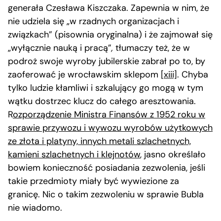
generała Czesława Kiszczaka. Zapewnia w nim, że
nie udziela się „w rzadnych organizacjach i
związkach” (pisownia oryginalna) i że zajmował się
„wyłącznie nauką i pracą”
,
tłumaczy też, że w
podroż swoje wyroby jubilerskie zabrał po to, by
zaoferować je wrocławskim sklepom
[xiii]
. Chyba
tylko ludzie kłamliwi i szkalujący go mogą w tym
wątku dostrzec klucz do całego aresztowania.
R
ozporządzenie Ministra Finansów z 1952 roku w
sprawie przywozu i wywozu wyrobów użytkowych
ze złota i platyny, innych metali szlachetnych,
kamieni szlachetnych i klejnotów
, jasno określało
bowiem konieczność posiadania zezwolenia, jeśli
takie przedmioty miały być wywiezione za
granicę. Nic o takim zezwoleniu w sprawie Bubla
nie wiadomo.