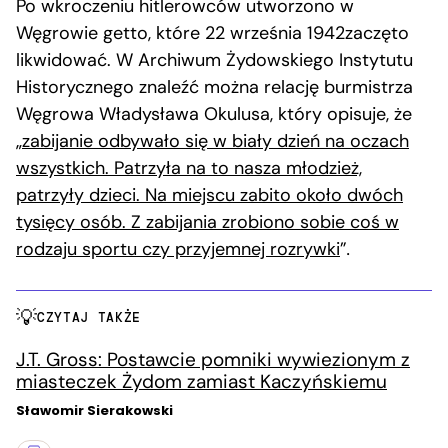
Po wkroczeniu hitlerowców utworzono w
Węgrowie getto, które 22 września 1942zaczęto
likwidować. W Archiwum Żydowskiego Instytutu
Historycznego znaleźć można relację burmistrza
Węgrowa Władysława Okulusa, który opisuje, że
„
z
abijanie odbywało się w biały dzień na oczach
wszystkich. Patrzyła na to nasza młodzież,
patrzyły dzieci. Na miejscu zabito około dwóch
tysięcy osób. Z zabijania zrobiono sobie coś w
rodzaju sportu czy przyjemnej rozrywki
”
.
CZYTAJ TAKŻE
J.T. Gross: Postawcie pomniki wywiezionym z
miasteczek Żydom zamiast Kaczyńskiemu
Sławomir Sierakowski