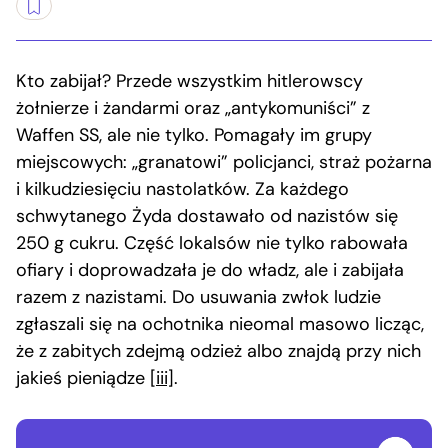
Kto zabijał? Przede wszystkim hitlerowscy
żołnierze i żandarmi oraz „antykomuniści” z
Waffen SS, ale nie tylko. Pomagały im grupy
miejscowych: „granatowi” policjanci, straż pożarna
i kilkudziesięciu nastolatków. Za każdego
schwytanego Żyda dostawało od nazistów się
250 g cukru. Część lokalsów nie tylko rabowała
ofiary i doprowadzała je do władz, ale i zabijała
razem z nazistami. Do usuwania zwłok ludzie
zgłaszali się na ochotnika nieomal masowo licząc,
że z zabitych zdejmą odzież albo znajdą przy nich
jakieś pieniądze
[iii]
.