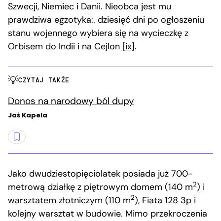
Szwecji, Niemiec i Danii. Nieobca jest mu
prawdziwa egzotyka:. dziesięć dni po ogłoszeniu
stanu wojennego wybiera się na wycieczkę z
Orbisem do Indii i na Cejlon
[ix]
.
CZYTAJ TAKŻE
Donos na narodowy ból dupy
Jaś Kapela
Jako dwudziestopięciolatek posiada już 700-
2
metrową działkę z piętrowym domem (140 m
) i
2
warsztatem złotniczym (110 m
), Fiata 128 3p i
kolejny warsztat w budowie. Mimo przekroczenia