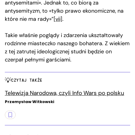
antysemitami». Jednak to, co biorą za
antysemityzm, to «tylko prawo ekonomiczne, na
które nie ma rady»”
[vii]
.
Takie właśnie poglądy i zdarzenia ukształtowały
rodzinne miasteczko naszego bohatera. Z wiekiem
z tej zatrutej ideologicznej studni będzie on
czerpał pełnymi garściami.
CZYTAJ TAKŻE
Telewizja Narodowa, czyli Info Wars po polsku
Przemysław Witkowski