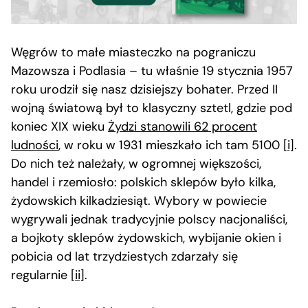
Węgrów to małe miasteczko na pograniczu
Mazowsza i Podlasia – tu właśnie 19 stycznia 1957
roku urodził się nasz dzisiejszy bohater. Przed II
wojną światową był to klasyczny sztetl, gdzie pod
koniec XIX wieku
Żydzi stanowili 62 procent
ludności
, w roku w 1931 mieszkało ich tam 5100
[i]
.
Do nich też należały, w ogromnej większości,
handel i rzemiosło: polskich sklepów było kilka,
żydowskich kilkadziesiąt. Wybory w powiecie
wygrywali jednak tradycyjnie polscy nacjonaliści,
a bojkoty sklepów żydowskich, wybijanie okien i
pobicia od lat trzydziestych zdarzały się
regularnie
[ii]
.