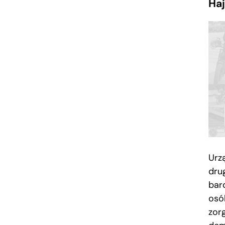
Ha
Urz
dru
bar
osób
zor