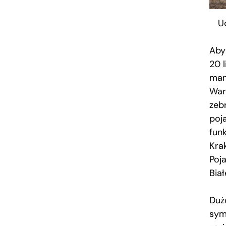
U
Aby
20 
man
War
zeb
poj
fun
Kra
Poja
Bia
Duż
sym