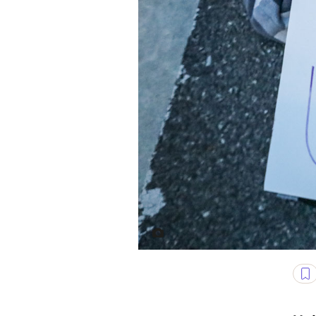
Demonstracja przeciwko wprowad