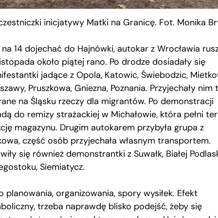
czestniczki inicjatywy Matki na Granicę. Fot. Monika B
 na 14 dojechać do Hajnówki, autokar z Wrocławia rusz
listopada około piątej rano. Po drodze dosiadały się
ifestantki jadące z Opola, Katowic, Świebodzic, Mietko
szawy, Pruszkowa, Gniezna, Poznania. Przyjechały nim 
rane na Śląsku rzeczy dla migrantów. Po demonstracji
adą do remizy strażackiej w Michałowie, która pełni te
kcję magazynu. Drugim autokarem przybyła grupa z
kowa, część osób przyjechała własnym transportem.
wiły się również demonstrantki z Suwałk, Białej Podlask
łegostoku, Siemiatycz.
o planowania, organizowania, spory wysiłek. Efekt
boliczny, trzeba naprawdę blisko podejść, żeby się