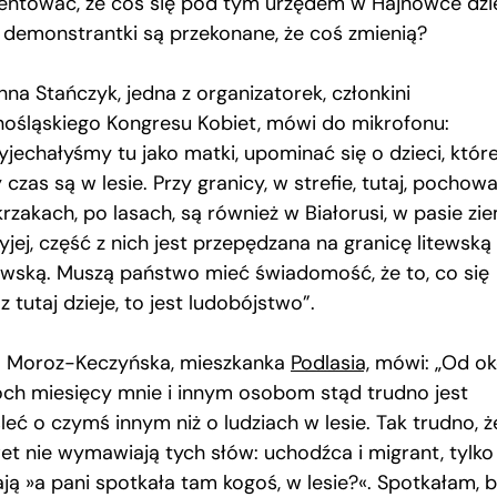
ientować, że coś się pod tym urzędem w Hajnówce dzie
 demonstrantki są przekonane, że coś zmienią?
na Stańczyk, jedna z organizatorek, członkini
nośląskiego Kongresu Kobiet, mówi do mikrofonu:
yjechałyśmy tu jako matki, upominać się o dzieci, któr
 czas są w lesie. Przy granicy, w strefie, tutaj, pochow
rzakach, po lasach, są również w Białorusi, w pasie zie
yjej, część z nich jest przepędzana na granicę litewską 
ewską. Muszą państwo mieć świadomość, że to, co się
z tutaj dzieje, to jest ludobójstwo”.
 Moroz-Keczyńska, mieszkanka
Podlasia,
mówi: „Od ok
ch miesięcy mnie i innym osobom stąd trudno jest
leć o czymś innym niż o ludziach w lesie. Tak trudno, ż
et nie wymawiają tych słów: uchodźca i migrant, tylko
ają »a pani spotkała tam kogoś, w lesie?«. Spotkałam, 