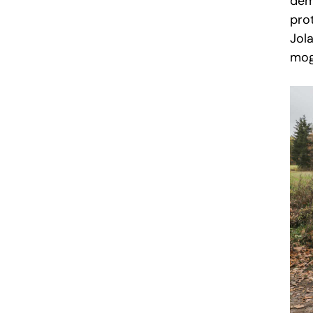
dem
pro
Jol
mogł