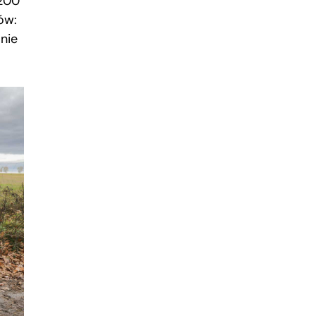
 200
ów:
nie