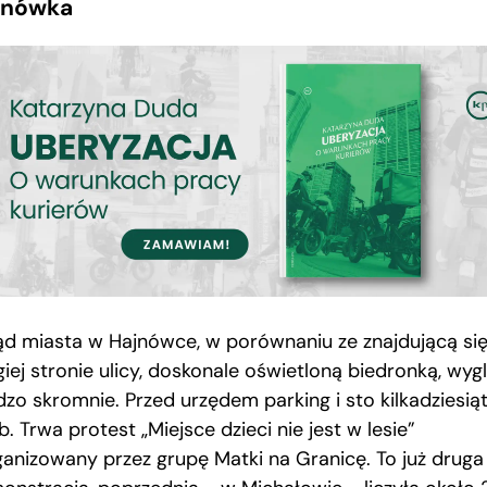
jnówka
ąd miasta w Hajnówce, w porównaniu ze znajdującą si
giej stronie ulicy, doskonale oświetloną biedronką, wyg
dzo skromnie. Przed urzędem parking i sto kilkadziesią
. Trwa protest „Miejsce dzieci nie jest w lesie”
ganizowany przez grupę Matki na Granicę. To już druga