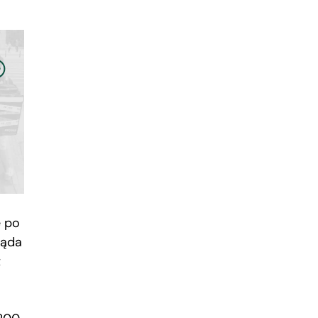
ę po
ląda
t