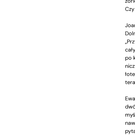
zor
Czy
Joan
Dol
„Prz
cały
po k
nicz
łot
tera
Ewa
dwó
myś
naw
pyt