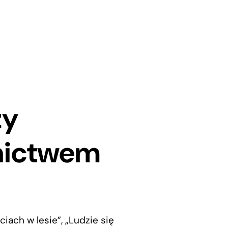
zy
nictwem
iach w lesie”, „Ludzie się