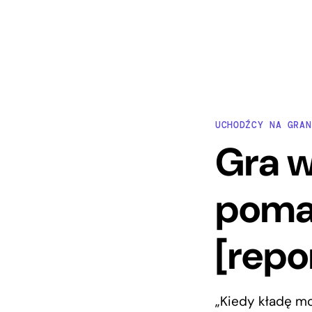
UCHODŹCY NA GRAN
Gra w
poma
[repo
„Kiedy kładę mo