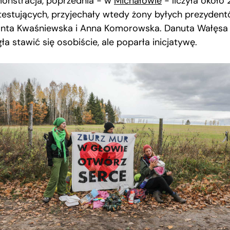
onstracja, poprzednia − w
Michałowie
− liczyła około
testujących, przyjechały wtedy żony byłych prezydent
anta Kwaśniewska i Anna Komorowska. Danuta Wałęsa 
a stawić się osobiście, ale poparła inicjatywę.