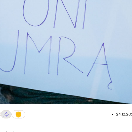
zaniu stanu wyjątkowego pod budynkiem Sejmu w Warszawie Fot. Mon
24.12.20