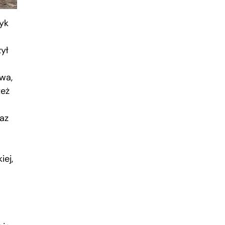
ryk
ył
wa,
też
raz
iej,