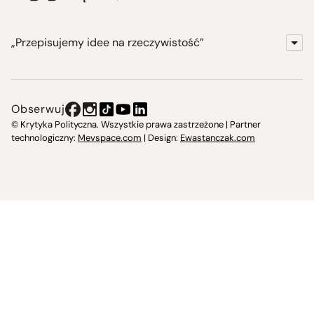
„Przepisujemy idee na rzeczywistość”
KrytykaPolityczna.pl
Wydawnictwo
Obserwuj
Instytut Krytyki Politycznej
© Krytyka Polityczna. Wszystkie prawa zastrzeżone | Partner
technologiczny:
Mevspace.com
| Design:
Ewastanczak.com
Jasna 10 Warszawa, Społeczna Instytucja Kultury
Świetlica w Cieszynie
Prześniona. Księgarnio-kawiarnia
O nas i kontakt
Spotkajmy się
Regulamin