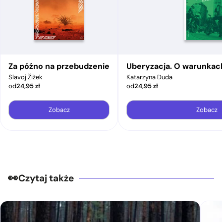
Za późno na przebudzenie
Uberyzacja. O warunkac
Slavoj Žižek
Katarzyna Duda
od
24,95
zł
od
24,95
zł
Zobacz
Zobacz
Czytaj także