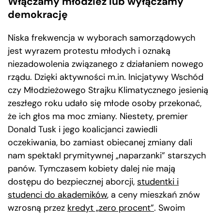
Włączamy młodzież lub wyłączamy
demokrację
Niska frekwencja w wyborach samorządowych
jest wyrazem protestu młodych i oznaką
niezadowolenia związanego z działaniem nowego
rządu. Dzięki aktywności m.in. Inicjatywy Wschód
czy Młodzieżowego Strajku Klimatycznego jesienią
zeszłego roku udało się młode osoby przekonać,
że ich głos ma moc zmiany. Niestety, premier
Donald Tusk i jego koalicjanci zawiedli
oczekiwania, bo zamiast obiecanej zmiany dali
nam spektakl prymitywnej „naparzanki” starszych
panów. Tymczasem kobiety dalej nie mają
dostępu do bezpiecznej aborcji,
studentki i
studenci do akademików
, a ceny mieszkań znów
wzrosną przez
kredyt „zero procent”
. Swoim