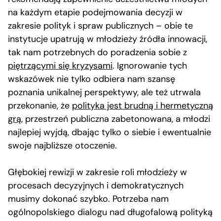
na każdym etapie podejmowania decyzji w
zakresie polityk i spraw publicznych – obie te
instytucje upatrują w młodzieży źródła innowacji,
tak nam potrzebnych do poradzenia sobie z
piętrzącymi się kryzysami
. Ignorowanie tych
wskazówek nie tylko odbiera nam szansę
poznania unikalnej perspektywy, ale też utrwala
przekonanie, że
polityka jest brudną i hermetyczną
grą
, przestrzeń publiczna zabetonowana, a młodzi
najlepiej wyjdą, dbając tylko o siebie i ewentualnie
swoje najbliższe otoczenie.
Głębokiej rewizji w zakresie roli młodzieży w
procesach decyzyjnych i demokratycznych
musimy dokonać szybko. Potrzeba nam
ogólnopolskiego dialogu nad długofalową polityką