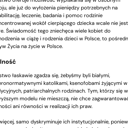
stwo oferuje możliwość wypłakania się w osobnym
oju, ale już do wyłożenia pieniędzy potrzebnych na
bilitację, leczenie, badania i pomoc rodzinie
ncentrowanej wokół cierpiącego dziecka wcale nie jest
re. Świadomość tego zniechęca wiele kobiet do
odzenia w ciążę i rodzenia dzieci w Polsce, to pośredn
yw Życia na życie w Polsce.
lność
stwo łaskawie zgadza się, żebyśmy byli białymi,
eronormatywnymi katolikami, ksenofobami żyjącymi w
dycyjnych, patriarchalnych rodzinach. Tym, którzy się w
yższym modelu nie mieszczą, nie chce zagwarantowa
ości ani równości w realizacji ich praw.
więcej, samo dyskryminuje ich instytucjonalnie, poniew