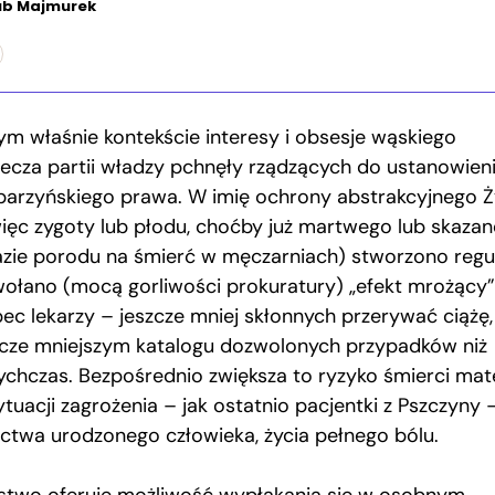
ub Majmurek
ym właśnie kontekście interesy i obsesje wąskiego
lecza partii władzy pchnęły rządzących do ustanowien
barzyńskiego prawa. W imię ochrony abstrakcyjnego Ż
więc zygoty lub płodu, choćby już martwego lub skaza
azie porodu na śmierć w męczarniach) stworzono reguł
ołano (mocą gorliwości prokuratury) „efekt mrożący”
ec lekarzy – jeszcze mniej skłonnych przerywać ciążę,
zcze mniejszym katalogu dozwolonych przypadków niż
ychczas. Bezpośrednio zwiększa to ryzyko śmierci mat
tuacji zagrożenia – jak ostatnio pacjentki z Pszczyny 
ectwa urodzonego człowieka, życia pełnego bólu.