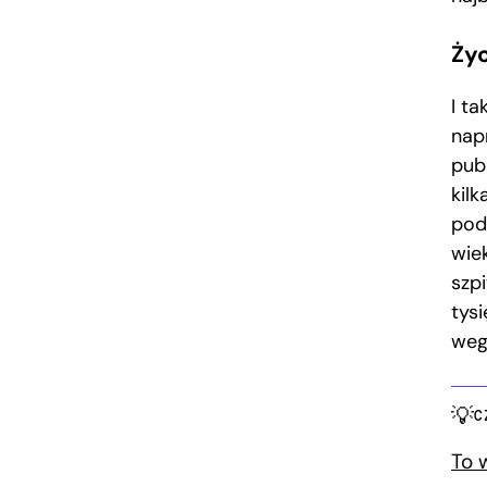
Życ
I ta
nap
pub
kil
pod
wie
szp
tys
weg
C
To 