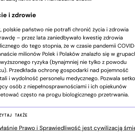
ie i zdrowie
k, polskie państwo nie potrafi chronić życia i zdrowia
rawdę – przez lata zaniedbywało kwestię zdrowia
licznego do tego stopnia, że w czasie pandemii COVID
kanaście milionów Polek i Polaków znalazło się w grupac
wyższonego ryzyka (bynajmniej nie tylko z powodu
ku). Przedkłada ochronę gospodarki nad pojemność
itali i wydolność personelu medycznego. Pozwala setk
ięcy osób z niepełnosprawnościami i ich opiekunów
etować często na progu biologicznego przetrwania.
ZYTAJ TAKŻE
właśnie Prawo i Sprawiedliwość jest cywilizacją śmi