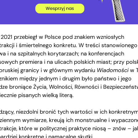
 2021 przebiegł w Polsce pod znakiem wzniosłych
trakcji i śmiertelnego konkretu. W treści stanowionego
wa i na szpitalnych korytarzach; na konferencjach
sowych premiera i na ulicach polskich miast; przy pols
łoruskiej granicy i w głównym wydaniu
Wiadomości
w T
znikiem między jednym i drugim było państwo i jego
dze broniące Życia, Wolności, Równości i Bezpieczeńst
ecznie pisanych wielką literą.
dzący, niezdolni bronić tych wartości w ich konkretnym
ziennym wymiarze, kreują ich monstrualne i wypaczon
trakcje, które w politycznej praktyce niosą – znów – ja
ardziej konkretne i namacalne skutki.