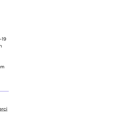
-19
h
om
erci