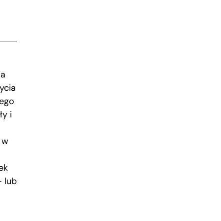
ia
ycia
nego
y i
 w
ek
– lub