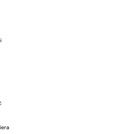
i
ć
iera