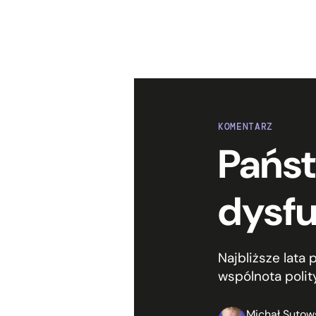
KOMENTARZ
Państ
dysfu
Najbliższe lata 
wspólnota polit
Michał Sutow