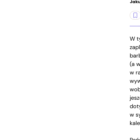
Jak
W t
zap
bar
(a 
w r
wyw
wob
jes
dot
w sy
kal