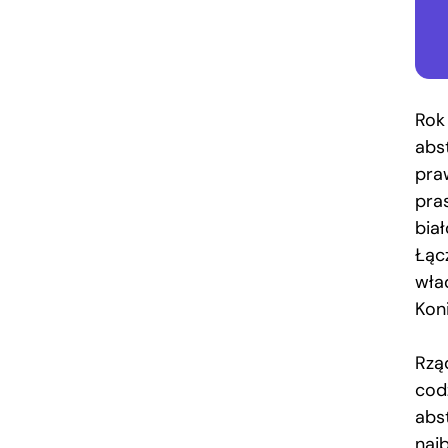
Rok
abs
pra
pra
bia
Łąc
wła
Koni
Rzą
cod
abs
najb