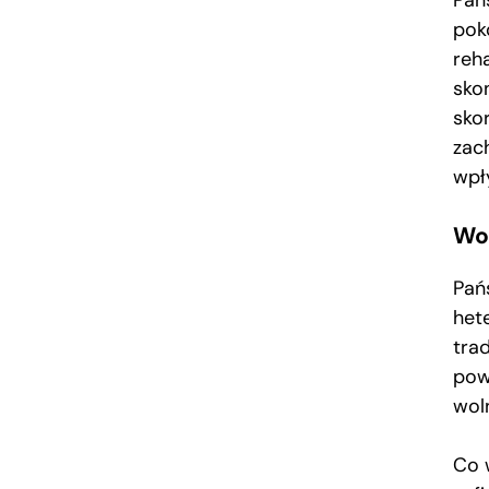
Pań
pok
reha
sko
sko
zach
wpł
Wo
Pań
het
tra
pow
woln
Co 