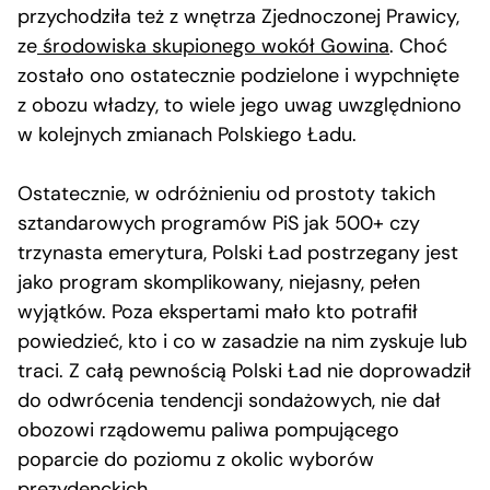
przychodziła też z wnętrza Zjednoczonej Prawicy,
ze
środowiska skupionego wokół Gowina
. Choć
zostało ono ostatecznie podzielone i wypchnięte
z obozu władzy, to wiele jego uwag uwzględniono
w kolejnych zmianach Polskiego Ładu.
Ostatecznie, w odróżnieniu od prostoty takich
sztandarowych programów PiS jak 500+ czy
trzynasta emerytura, Polski Ład postrzegany jest
jako program skomplikowany, niejasny, pełen
wyjątków. Poza ekspertami mało kto potrafił
powiedzieć, kto i co w zasadzie na nim zyskuje lub
traci. Z całą pewnością Polski Ład nie doprowadził
do odwrócenia tendencji sondażowych, nie dał
obozowi rządowemu paliwa pompującego
poparcie do poziomu z okolic wyborów
prezydenckich.