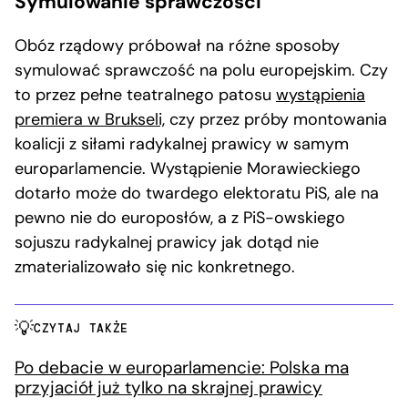
Symulowanie sprawczości
Obóz rządowy próbował na różne sposoby
symulować sprawczość na polu europejskim. Czy
to przez pełne teatralnego patosu
wystąpienia
premiera w Brukseli,
czy przez próby montowania
koalicji z siłami radykalnej prawicy w samym
europarlamencie. Wystąpienie Morawieckiego
dotarło może do twardego elektoratu PiS, ale na
pewno nie do europosłów, a z PiS-owskiego
sojuszu radykalnej prawicy jak dotąd nie
zmaterializowało się nic konkretnego.
CZYTAJ TAKŻE
Po debacie w europarlamencie: Polska ma
przyjaciół już tylko na skrajnej prawicy