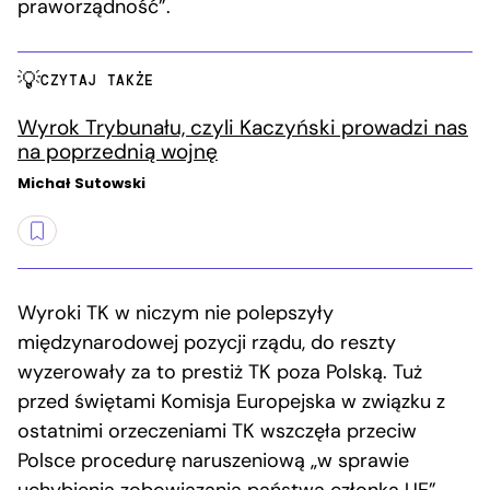
praworządność”.
CZYTAJ TAKŻE
Wyrok Trybunału, czyli Kaczyński prowadzi nas
na poprzednią wojnę
Michał Sutowski
Wyroki TK w niczym nie polepszyły
międzynarodowej pozycji rządu, do reszty
wyzerowały za to prestiż TK poza Polską. Tuż
przed świętami Komisja Europejska w związku z
ostatnimi orzeczeniami TK wszczęła przeciw
Polsce procedurę naruszeniową „w sprawie
uchybienia zobowiązania państwa członka UE”.