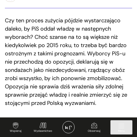
Czy ten proces zużycia pójdzie wystarczająco
daleko, by PiS oddał władzę w następnych
wyborach? Choć szanse na to są większe niż
kiedykolwiek po 2015 roku, to trzeba być bardzo
ostrożnym z takimi prognozami. Wyborcy PiS-u
nie przechodzą do opozycji, deklarują się w
sondażach jako niezdecydowani, rządzący obóz
zrobi wszystko, by ich ponownie zmobilizować.
Opozycja nie sprawia dziś wrażenia siły zdolnej
sprawnie przejąć władzę i realnie zmierzyć się ze
stojącymi przed Polską wyzwaniami.
Jakub Majmurek
Obserwuj
Publicysta Krytyki Politycznej, krytyk filmowy
Wspieraj
Wydawnictwo
Obserwuj
Menu