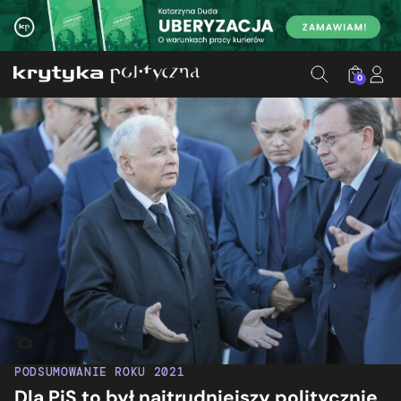
0
Jarosław Kaczyński reaguje na protesty podczas obchodów tz
PODSUMOWANIE ROKU 2021
Dla PiS to był najtrudniejszy politycznie