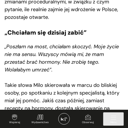
zmianami proceduralnymi, w związku z czym
pytanie, ile realnie zajmie jej wdrożenie w Polsce,
pozostaje otwarte.
„Chciałam się dzisiaj zabić”
„Poszłam na most, chciałam skoczyć. Moje życie
nie ma sensu. Wszyscy mówią mi, że mam
przestać brać hormony. Nie zrobię tego.
Wolałabym umrzeć”.
Takie słowa Milo skierowała w marcu do bliskiej
osoby, po spotkaniu z kolejnym specjalistą, który
miał jej pomóc. Jakiś czas później, zamiast
recepty na hormony, dostała skierowanie na
oddział psychiatryczny. Zdecydowała się nie iść.
Przydzieliliby ją na zły oddział, używaliby
Wspieraj
Wydawnictwo
Obserwuj
Menu