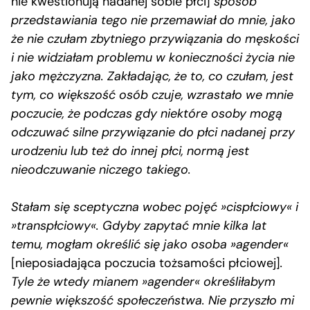
nie kwestionują nadanej sobie płci]
sposób
przedstawiania tego nie przemawiał do mnie, jako
że nie czułam zbytniego przywiązania do męskości
i nie widziałam problemu w konieczności życia nie
jako mężczyzna. Zakładając, że to, co czułam, jest
tym, co większość osób czuje, wzrastało we mnie
poczucie, że podczas gdy niektóre osoby mogą
odczuwać silne przywiązanie do płci nadanej przy
urodzeniu lub też do innej płci, normą jest
nieodczuwanie niczego takiego.
Stałam się sceptyczna wobec pojęć »cispłciowy« i
»transpłciowy«. Gdyby zapytać mnie kilka lat
temu, mogłam określić się jako osoba »agender«
[nieposiadająca poczucia tożsamości płciowej]
.
Tyle że wtedy mianem »agender« określiłabym
pewnie większość społeczeństwa. Nie przyszło mi