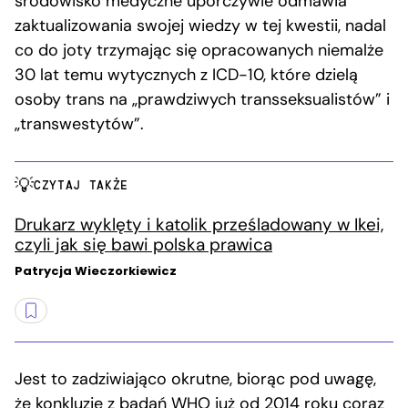
środowisko medyczne uporczywie odmawia
zaktualizowania swojej wiedzy w tej kwestii, nadal
co do joty trzymając się opracowanych niemalże
30 lat temu wytycznych z ICD-10, które dzielą
osoby trans na „prawdziwych transseksualistów” i
„transwestytów”.
CZYTAJ TAKŻE
Drukarz wyklęty i katolik prześladowany w Ikei,
czyli jak się bawi polska prawica
Patrycja Wieczorkiewicz
Jest to zadziwiająco okrutne, biorąc pod uwagę,
że konkluzje z badań WHO już od
2014 roku
coraz