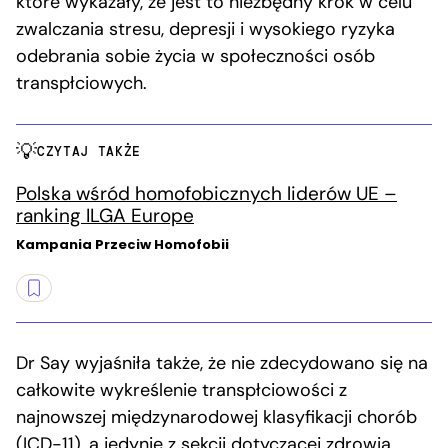
które wykazały, że jest to niezbędny krok w celu
zwalczania stresu, depresji i wysokiego ryzyka
odebrania sobie życia w społeczności osób
transpłciowych.
CZYTAJ TAKŻE
Polska wśród homofobicznych liderów UE –
ranking ILGA Europe
Kampania Przeciw Homofobii
Dr Say wyjaśniła także, że nie zdecydowano się na
całkowite wykreślenie transpłciowości z
najnowszej międzynarodowej klasyfikacji chorób
(ICD-11), a jedynie z sekcji dotyczącej zdrowia