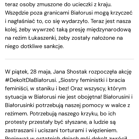
teraz osoby zmuszone do ucieczki z kraju.
Wszędzie poza granicami Białorusi mogą krzyczeć
i nagłaśniać to, co się wydarzyło. Teraz jest nasza
kolej, żeby wywrzeć taką presję międzynarodową
na reżim Łukaszenki, żeby zostały nałożone na
niego dotkliwe sankcje.
W piątek, 28 maja, Jana Shostak rozpoczęła akcję
#DekoltDlaBiałorusi. „Siostry feministki i bracia
feminiści, w staniku i bez! Oraz wszyscy, którym
sytuacja w Białorusi nie jest obojętna! Białorusini i
Białorusinki potrzebują naszej pomocy w walce z
reżimem. Potrzebują naszego krzyku, bo ich
protesty przestały być słyszane, a ludzie są
zastraszani i uciszani torturami i więzieniem.
Ponieważ w ostatnich dniach mój dekolt zwrócił