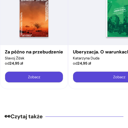
Za późno na przebudzenie
Uberyzacja. O warunkac
Slavoj Žižek
Katarzyna Duda
od
24,95
zł
od
24,95
zł
Zobacz
Zobacz
Czytaj także