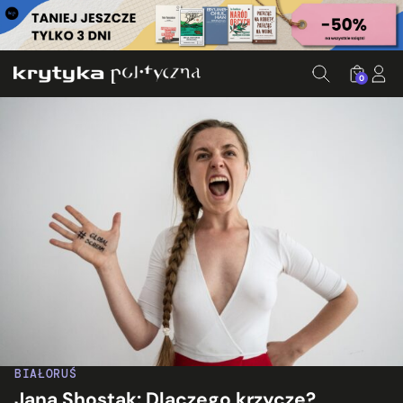
0
BIAŁORUŚ
Jana Shostak: Dlaczego krzyczę?