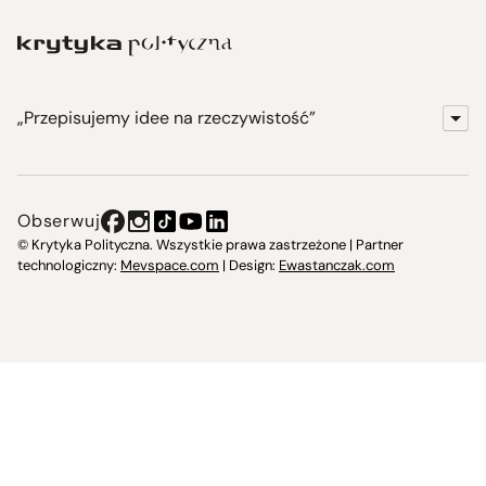
„Przepisujemy idee na rzeczywistość”
KrytykaPolityczna.pl
Wydawnictwo
Obserwuj
Instytut Krytyki Politycznej
© Krytyka Polityczna. Wszystkie prawa zastrzeżone | Partner
technologiczny:
Mevspace.com
| Design:
Ewastanczak.com
Jasna 10 Warszawa, Społeczna Instytucja Kultury
Świetlica w Cieszynie
Prześniona. Księgarnio-kawiarnia
O nas i kontakt
Spotkajmy się