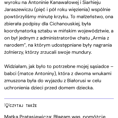
wyroku na Antoninie Kanawałowej i Siarhieju
Jaraszewiczu (pięć i pół roku więzienia) wspólnie
powtórzyliśmy minutę krzyku. To małżeństwo, ona
zbierała podpisy dla Cichanouskiej, była
koordynatorką sztabu w mińskim województwie, a
on był jednym z administratorów chatu „Armia z
narodem”, na którym udostępniane były nagrania
żołnierzy, którzy zrzucali swoje mundury.
Widziałam, jak było to potrzebne mojej sąsiadce –
babci (matce Antoniny), która z dwoma wnukami
zmuszona była do wyjazdu z Białorusi w celu
uchronienia dzieci przed domem dziecka.
CZYTAJ TAKŻE
Matka Pratasiewicza: Błagam was, pomóżcie