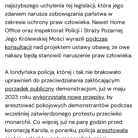
najszybszego uchylenia tej legislacji, która jego
zdaniem narusza zobowiązania państwa w
zakresie ochrony praw człowieka. Nawet Home
Office oraz Inspektorat Policji i Straży Pożarnej
Jego Królewskiej Mości wyrazili
podczas
konsultacji
nad projektem ustawy obawę, że owe
nakazy będą stanowić naruszenie praw człowieka.
A londyńska policja, której i tak nie brakowało
uprawnień do przeciwdziałania zakłócającym
porządek publiczny
demonstracjom, już w maju
2023 roku
wykorzystała nowe przepisy
, by
aresztować pokojowych demonstrantów podczas
wcześniej zatwierdzonego protestu przeciwko
monarchii. Co więcej, już na parę godzin przed
koronacją Karola, o poranku, policja
aresztowała