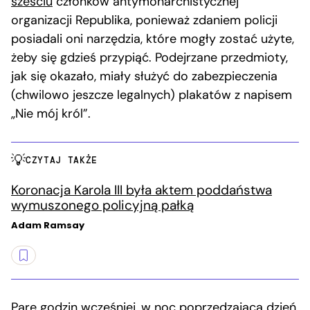
sześciu
członków antymonarchistycznej
organizacji Republika, ponieważ zdaniem policji
posiadali oni narzędzia, które mogły zostać użyte,
żeby się gdzieś przypiąć. Podejrzane przedmioty,
jak się okazało, miały służyć do zabezpieczenia
(chwilowo jeszcze legalnych) plakatów z napisem
„Nie mój król”.
CZYTAJ TAKŻE
Koronacja Karola III była aktem poddaństwa
wymuszonego policyjną pałką
Adam Ramsay
Parę godzin wcześniej, w noc poprzedzającą dzień