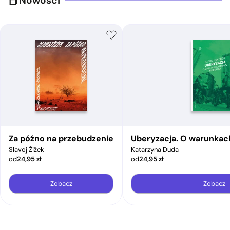
Nowości
Za późno na przebudzenie
Uberyzacja. O warunkac
Slavoj Žižek
Katarzyna Duda
od
24,95
zł
od
24,95
zł
Zobacz
Zobacz