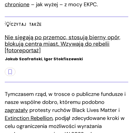
chronione
– jak wyżej – z mocy EKPC.
CZYTAJ TAKŻE
Nie sięgają po przemoc, stosują bierny opór,
blokują centra miast. Wzywają do rebelii
[fotoreportaż]
Jakub Szafrański
,
Igor Stokfiszewski
Tymczasem rząd, w trosce o publiczne fundusze i
nasze wspólne dobro, któremu podobno
zagrażały
protesty ruchów Black Lives Matter i
Extinction Rebellion
, podjął zdecydowane kroki w
celu ograniczenia możliwości wyrażania