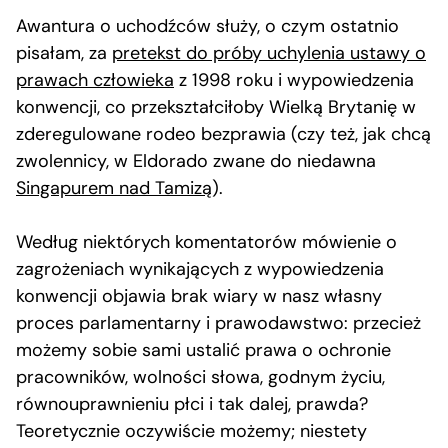
Awantura o uchodźców służy, o czym ostatnio
pisałam, za
pretekst do próby uchylenia ustawy o
prawach człowieka
z 1998 roku i wypowiedzenia
konwencji, co przekształciłoby Wielką Brytanię w
zderegulowane rodeo bezprawia (czy też, jak chcą
zwolennicy, w Eldorado zwane do niedawna
Singapurem nad Tamizą
).
Według niektórych komentatorów mówienie o
zagrożeniach wynikających z wypowiedzenia
konwencji objawia brak wiary w nasz własny
proces parlamentarny i prawodawstwo: przecież
możemy sobie sami ustalić prawa o ochronie
pracowników, wolności słowa, godnym życiu,
równouprawnieniu płci i tak dalej, prawda?
Teoretycznie oczywiście możemy; niestety