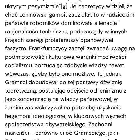
ukrytym pesymizmie”
[x]
. Jej teoretycy widzieli, że
choć Leninowski gambit zadziałał, to w radzieckim
państwie robotników dominowała alienacja i
racjonalność techniczna, podczas gdy w innych
krajach szeregi proletariuszy opanowywał
faszyzm. Frankfurtczycy zaczęli zwracać uwagę na
podmiotowość i kulturowe warunki możliwości
socjalizmu, porzucając zdobycie władzy nawet
wówczas, gdyby było ono możliwe. To jednak
Gramsci dobudował do tej postawy dźwignię
teoretyczną, postulując odejście od leninizmu z
jego koncentracją na władzy państwowej, w
zamian zaś wskazywał na potrzebę uzyskania
hegemonii ideologicznej w kluczowych węzłach
społeczeństwa obywatelskiego. Zachodni
marksiści – zarówno ci od Gramsciego, jak i