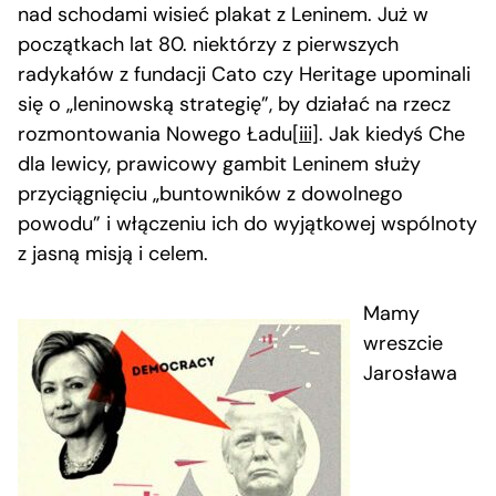
nad schodami wisieć plakat z Leninem. Już w
początkach lat 80. niektórzy z pierwszych
radykałów z fundacji Cato czy Heritage upominali
się o „leninowską strategię”, by działać na rzecz
rozmontowania Nowego Ładu
[iii]
. Jak kiedyś Che
dla lewicy, prawicowy gambit Leninem służy
przyciągnięciu „buntowników z dowolnego
powodu” i włączeniu ich do wyjątkowej wspólnoty
z jasną misją i celem.
Mamy
wreszcie
Jarosława