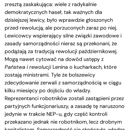
zresztą zaskakująca: wiele z radykalnie
demokratycznych haseł, tak ważnych dla
dzisiejszej lewicy, było wprawdzie głoszonych
przed rewolucją, ale porzuconych zaraz po niej.
Lewicowcy wspierający silne związki zawodowe i
zasady samorządności nieraz są przekonani, że
podążają za tradycją rewolucji październikowej.
Mogą nawet cytować na dowód ustępy z
Państwa i rewolucji
Lenina o kucharkach, które
zostają ministrami. Tyle że bolszewicy
zdecydowanie zerwali z samorządnością w ciągu
kilku miesięcy po dojściu do władzy.
Reprezentanci robotników zostali zastąpieni przez
partyjnych funkcjonariuszy, a zasadę tę naruszono
jedynie w trakcie NEP-u, gdy część kontroli
przekazano jednak nie robotnikom, lecz drobnym
kapitalistom. Samorządność się skończyła, władza