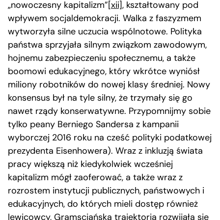
„nowoczesny kapitalizm”
[xii]
, kształtowany pod
wpływem socjaldemokracji. Walka z faszyzmem
wytworzyła silne uczucia wspólnotowe. Polityka
państwa sprzyjała silnym związkom zawodowym,
hojnemu zabezpieczeniu społecznemu, a także
boomowi edukacyjnego, który wkrótce wyniósł
miliony robotników do nowej klasy średniej. Nowy
konsensus był na tyle silny, że trzymały się go
nawet rządy konserwatywne. Przypomnijmy sobie
tylko peany Berniego Sandersa z kampanii
wyborczej 2016 roku na cześć polityki podatkowej
prezydenta Eisenhowera). Wraz z inkluzją świata
pracy większą niż kiedykolwiek wcześniej
kapitalizm mógł zaoferować, a także wraz z
rozrostem instytucji publicznych, państwowych i
edukacyjnych, do których mieli dostęp również
lewicowcy, Gramsciańska trajektoria rozwijała się