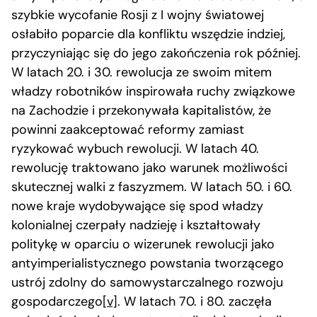
szybkie wycofanie Rosji z I wojny światowej
osłabiło poparcie dla konfliktu wszędzie indziej,
przyczyniając się do jego zakończenia rok później.
W latach 20. i 30. rewolucja ze swoim mitem
władzy robotników inspirowała ruchy związkowe
na Zachodzie i przekonywała kapitalistów, że
powinni zaakceptować reformy zamiast
ryzykować wybuch rewolucji. W latach 40.
rewolucję traktowano jako warunek możliwości
skutecznej walki z faszyzmem. W latach 50. i 60.
nowe kraje wydobywające się spod władzy
kolonialnej czerpały nadzieję i kształtowały
politykę w oparciu o wizerunek rewolucji jako
antyimperialistycznego powstania tworzącego
ustrój zdolny do samowystarczalnego rozwoju
gospodarczego
[v]
. W latach 70. i 80. zaczęła