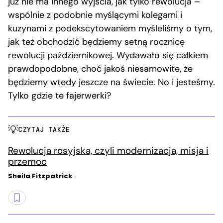
już nie ma innego wyjścia, jak tylko rewolucja –
wspólnie z podobnie myślącymi kolegami i
kuzynami z podekscytowaniem myśleliśmy o tym,
jak też obchodzić będziemy setną rocznicę
rewolucji październikowej. Wydawało się całkiem
prawdopodobne, choć jakoś niesamowite, że
będziemy wtedy jeszcze na świecie. No i jesteśmy.
Tylko gdzie te fajerwerki?
CZYTAJ TAKŻE
Rewolucja rosyjska, czyli modernizacja, misja i
przemoc
Sheila Fitzpatrick