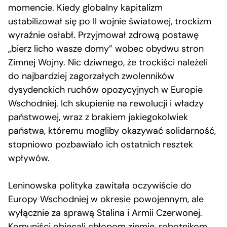
momencie. Kiedy globalny kapitalizm
ustabilizował się po II wojnie światowej, trockizm
wyraźnie osłabł. Przyjmował zdrową postawę
„bierz licho wasze domy” wobec obydwu stron
Zimnej Wojny. Nic dziwnego, że trockiści należeli
do najbardziej zagorzałych zwolenników
dysydenckich ruchów opozycyjnych w Europie
Wschodniej. Ich skupienie na rewolucji i władzy
państwowej, wraz z brakiem jakiegokolwiek
państwa, któremu mogliby okazywać solidarność,
stopniowo pozbawiało ich ostatnich resztek
wpływów.
Leninowska polityka zawitała oczywiście do
Europy Wschodniej w okresie powojennym, ale
wyłącznie za sprawą Stalina i Armii Czerwonej.
Komuniści obiecali chłopom ziemię, robotnikom