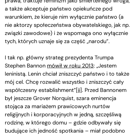
prawa, traktuje feminizm jako śmiertelnego wroga,
a także akceptuje państwo opiekuńcze pod
warunkiem, że kieruje nim wyłącznie państwo (a
nie aktorzy społeczeństwa obywatelskiego, jak np.
związki zawodowe) i że wspomaga ono wyłącznie
tych, których uznaje się za część „narodu”.
I tak np. główny strateg prezydenta Trumpa
Stephen Bannon
mówił w roku 2013
: „Jestem
leninistą. Lenin chciał zniszczyć państwo i to także
mój cel. Chcę rozwalić wszystko i zniszczyć cały
współczesny establishment”
[ii]
. Przed Bannonem
był jeszcze Grover Norquist, szara eminencja
stojąca za mariażem prawicowych nurtów
religijnych i korporacyjnych w jedną, szczęśliwą
rodzinę, w którego domu – gdzie odbywały się
budujące ich jedność spotkania – miał podobno