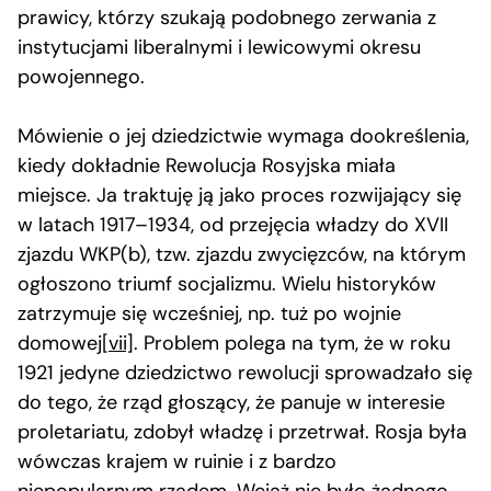
prawicy, którzy szukają podobnego zerwania z
instytucjami liberalnymi i lewicowymi okresu
powojennego.
Mówienie o jej dziedzictwie wymaga dookreślenia,
kiedy dokładnie Rewolucja Rosyjska miała
miejsce. Ja traktuję ją jako proces rozwijający się
w latach 1917–1934, od przejęcia władzy do XVII
zjazdu WKP(b), tzw. zjazdu zwycięzców, na którym
ogłoszono triumf socjalizmu. Wielu historyków
zatrzymuje się wcześniej, np. tuż po wojnie
domowej
[vii]
. Problem polega na tym, że w roku
1921 jedyne dziedzictwo rewolucji sprowadzało się
do tego, że rząd głoszący, że panuje w interesie
proletariatu, zdobył władzę i przetrwał. Rosja była
wówczas krajem w ruinie i z bardzo
niepopularnym rządem. Wciąż nie było żadnego