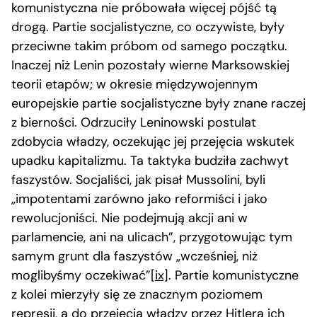
komunistyczna nie próbowała więcej pójść tą
drogą. Partie socjalistyczne, co oczywiste, były
przeciwne takim próbom od samego początku.
Inaczej niż Lenin pozostały wierne Marksowskiej
teorii etapów; w okresie międzywojennym
europejskie partie socjalistyczne były znane raczej
z bierności. Odrzuciły Leninowski postulat
zdobycia władzy, oczekując jej przejęcia wskutek
upadku kapitalizmu. Ta taktyka budziła zachwyt
faszystów. Socjaliści, jak pisał Mussolini, byli
„impotentami zarówno jako reformiści i jako
rewolucjoniści. Nie podejmują akcji ani w
parlamencie, ani na ulicach”, przygotowując tym
samym grunt dla faszystów „wcześniej, niż
moglibyśmy oczekiwać”
[ix]
. Partie komunistyczne
z kolei mierzyły się ze znacznym poziomem
represji, a do przejęcia władzy przez Hitlera ich