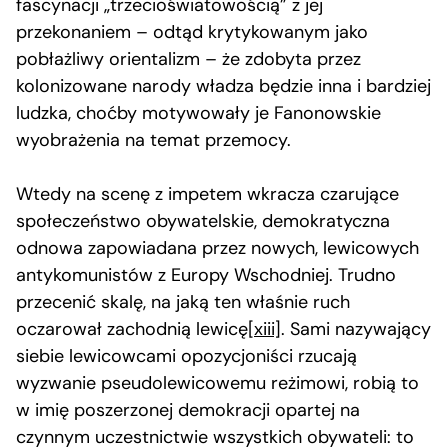
fascynacji „trzecioświatowością” z jej
przekonaniem – odtąd krytykowanym jako
pobłażliwy orientalizm – że zdobyta przez
kolonizowane narody władza będzie inna i bardziej
ludzka, choćby motywowały je Fanonowskie
wyobrażenia na temat przemocy.
Wtedy na scenę z impetem wkracza czarujące
społeczeństwo obywatelskie, demokratyczna
odnowa zapowiadana przez nowych, lewicowych
antykomunistów z Europy Wschodniej. Trudno
przecenić skalę, na jaką ten właśnie ruch
oczarował zachodnią lewicę
[xiii]
. Sami nazywający
siebie lewicowcami opozycjoniści rzucają
wyzwanie pseudolewicowemu reżimowi, robią to
w imię poszerzonej demokracji opartej na
czynnym uczestnictwie wszystkich obywateli: to