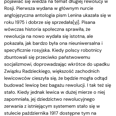
pojawiać się wiedza na temat długiej rewolucji w
Rosji. Pierwsza wydana w głównym nurcie
anglojęzyczna antologia pism Lenina ukazała się w
roku 1975 i dobrze się sprzedała
[vi]
. Pisana
wówczas historia społeczna sprawiła, że
rewolucja na nowo wydała się istotna, ale
pokazała, jak bardzo była ona nieuniwersalna i
specyficznie rosyjska. Kiedy polscy robotnicy
zbuntowali się przeciwko państwowemu
socjalizmowi, doprowadzając wkrótce do upadku
Związku Radzieckiego, większość zachodnich
lewicowców cieszyła się, że będzie mogła odtąd
budować lewicę bez bagażu rewolucji. I tak też się
stało. Kiedy jednak lewica w dużej mierze o niej
zapomniała, jej dziedzictwo rewolucyjnego
zerwania z istniejącym systemem stało się w
stulecie października 1917 dostępne tym na