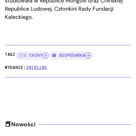
studiowała w Republice Mongolii oraz Chińskiej
Republice Ludowej. Członkini Rady Fundacji
Kaleckiego.
TAGI:
🇨🇳 CHINY
🏦 GOSPODARKA
WYDANIE:
20181103
Nowości