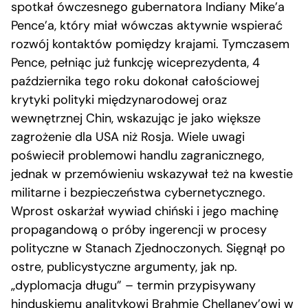
spotkał ówczesnego gubernatora Indiany Mike’a
Pence’a, który miał wówczas aktywnie wspierać
rozwój kontaktów pomiędzy krajami. Tymczasem
Pence, pełniąc już funkcję wiceprezydenta, 4
października tego roku dokonał całościowej
krytyki polityki międzynarodowej oraz
wewnętrznej Chin, wskazując je jako większe
zagrożenie dla USA niż Rosja. Wiele uwagi
poświecił problemowi handlu zagranicznego,
jednak w przemówieniu wskazywał też na kwestie
militarne i bezpieczeństwa cybernetycznego.
Wprost oskarżał wywiad chiński i jego machinę
propagandową o próby ingerencji w procesy
polityczne w Stanach Zjednoczonych. Sięgnął po
ostre, publicystyczne argumenty, jak np.
„dyplomacja długu” – termin przypisywany
hinduskiemu analitykowi Brahmie Chellaney’owi w