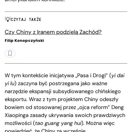
CZYTAJ TAKŻE
Czy Chiny z Iranem podzielą Zachód?
Filip Konopczyński
W tym kontekście inicjatywa „Pasa i Drogi” (
yi dai
yi lu
) zaczyna być postrzegana jako ważne
narzędzie ekspansji subsydiowanego chińskiego
eksportu. Wraz z tym projektem Chiny odeszły
bowiem od stosowanej przez „ojca reform” Deng
Xiaopinga zasady ukrywania swoich prawdziwych
możliwości (
tao guang yang hui
). Można więc
powiedzieć, że Chiny za wcześnie