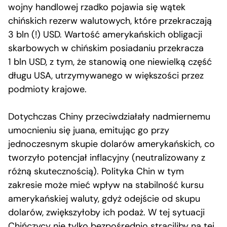
wojny handlowej rzadko pojawia się wątek
chińskich rezerw walutowych, które przekraczają
3 bln (!) USD. Wartość amerykańskich obligacji
skarbowych w chińskim posiadaniu przekracza
1 bln USD, z tym, że stanowią one niewielką część
długu USA, utrzymywanego w większości przez
podmioty krajowe.
Dotychczas Chiny przeciwdziałały nadmiernemu
umocnieniu się juana, emitując go przy
jednoczesnym skupie dolarów amerykańskich, co
tworzyło potencjał inflacyjny (neutralizowany z
różną skutecznością). Polityka Chin w tym
zakresie może mieć wpływ na stabilność kursu
amerykańskiej waluty, gdyż odejście od skupu
dolarów, zwiększyłoby ich podaż. W tej sytuacji
Chińczycy nie tylko bezpośrednio straciliby na tej