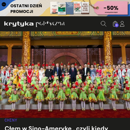
0
CHINY
Cłem w Sino-Amerykę , czyli kiedy