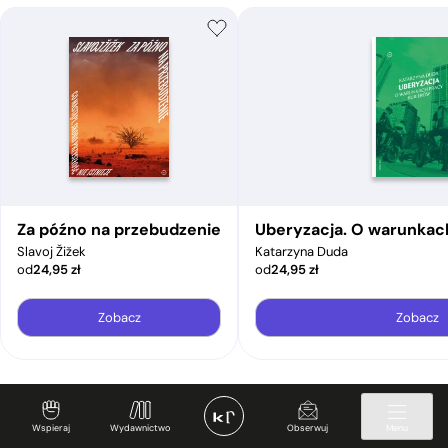
Za późno na przebudzenie
Uberyzacja. O warunkac
Slavoj Žižek
Katarzyna Duda
od
24,95
zł
od
24,95
zł
Zobacz
Zobacz
Wspieraj
Wydawnictwo
Obserwuj
Menu