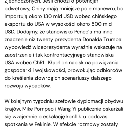
Zjednoczonych. Jeśli chodzi o potencjał
odwetowy, Chiny mają mniejsze pole manewru, bo
importują około 130 mld USD wobec chińskiego
eksportu do USA w wysokości około 500 mld
USD. Dodajmy, że stanowisko Pence’a ma inne
znaczenie niż tweety prezydenta Donalda Trumpa:
wypowiedź wiceprezydenta wyraźnie wskazuje na
zaostrzenie i tak konfrontacyjnego stanowiska
USA wobec ChRL. Kładł on nacisk na powiązania
gospodarki i wojskowości, prowokując odbiorców
do kreślenia złowrogich scenariuszy dalszego
rozwoju wypadków.
W kolejnym tygodniu szefowie dyplomacji obydwu
krajów, Mike Pompeo i Wang Yi publicznie oskarżali
się wzajemnie o eskalację konfliktu podczas
spotkania w Pekinie. W efekcie rozmowy zostały