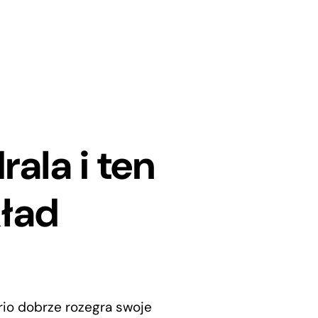
ala i ten
kład
trio dobrze rozegra swoje