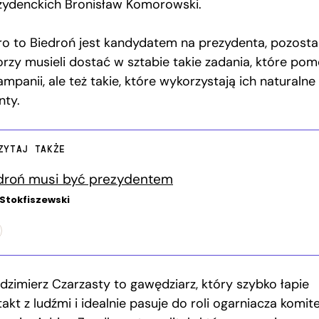
zydenckich Bronisław Komorowski.
ro to Biedroń jest kandydatem na prezydenta, pozostal
orzy musieli dostać w sztabie takie zadania, które po
mpanii, ale też takie, które wykorzystają ich naturalne
nty.
ZYTAJ TAKŻE
droń musi być prezydentem
 Stokfiszewski
dzimierz Czarzasty to gawędziarz, który szybko łapie
akt z ludźmi i idealnie pasuje do roli ogarniacza komit