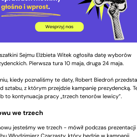
szałkini Sejmu Elżbieta Witek ogłosiła datę wyborów
zydenckich. Pierwsza tura 10 maja, druga 24 maja.
niu, kiedy poznaliśmy te daty, Robert Biedroń przedsta
ad sztabu, z którym przejdzie kampanię prezydencką. T
ab to kontynuacja pracy „trzech tenorów lewicy”.
owu we trzech
nowu jesteśmy we trzech − mówił podczas prezentacji
abu Włodzimierz Czarzasty, który będzie w kampanii