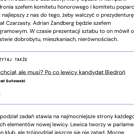
dronia szefem komitetu honorowego i komitetu poparci
t najlepszy z nas do tego, żeby walczyć o prezydenturę
ał Czarzasty. Adrian Zandberg będzie szefem
gramowym. W czasie prezentacji sztabu to on mówił o
stwie dobrobytu, mieszkaniach, nierównościach.
ZYTAJ TAKŻE
 chciał, ale musi? Po co lewicy kandydat Biedroń
ał Sutowski
 podział zadań stawia na najmocniejsze strony każdego
ech elementów nowej lewicy. Lewica tworzy w parlame
n klub, ale trójpodział jeszcze się nie zatarł. Mocne