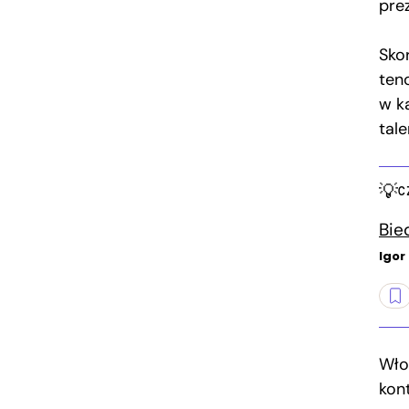
pre
Sko
ten
w ka
tale
C
Bie
Igor
Wło
kont