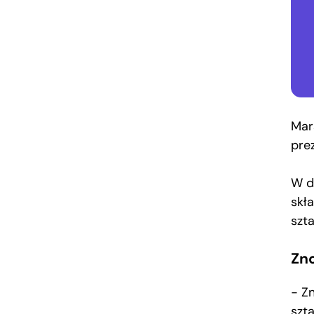
Mar
pre
W d
skł
szt
Zn
− Z
szt