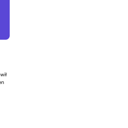
wił
en