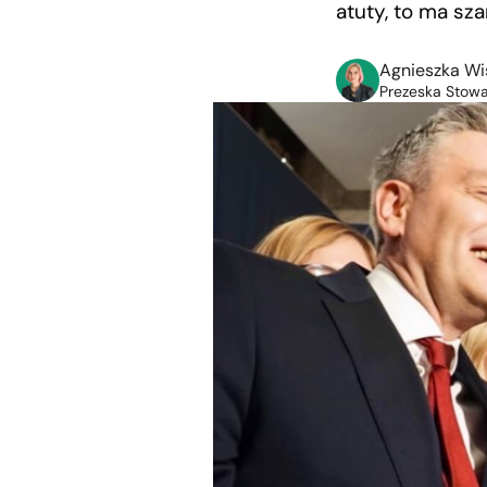
atuty, to ma sz
Agnieszka Wi
Prezeska Stowa