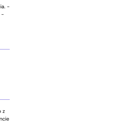
a. −
 −
 z
ncie