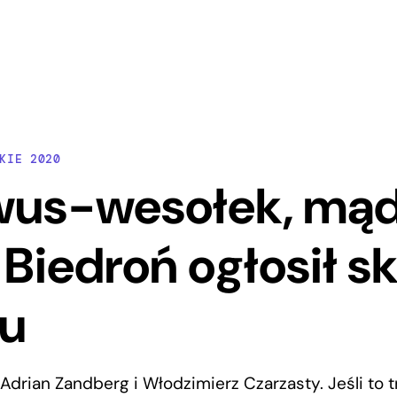
KIE 2020
us-wesołek, mądr
. Biedroń ogłosił s
bu
 Adrian Zandberg i Włodzimierz Czarzasty. Jeśli to 