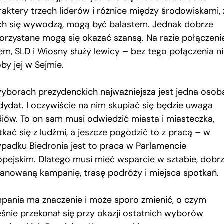
raktery trzech liderów i różnice między środowiskami, 
ich się wywodzą, mogą być balastem. Jednak dobrze
orzystane mogą się okazać szansą. Na razie połączeni
em, SLD i Wiosny służy lewicy – bez tego połączenia n
by jej w Sejmie.
yborach prezydenckich najważniejsza jest jedna osob
dydat. I oczywiście na nim skupiać się będzie uwaga
iów. To on sam musi odwiedzić miasta i miasteczka,
tkać się z ludźmi, a jeszcze pogodzić to z pracą – w
ypadku Biedronia jest to praca w Parlamencie
opejskim. Dlatego musi mieć wsparcie w sztabie, dobr
lanowaną kampanię, trasę podróży i miejsca spotkań.
pania ma znaczenie i może sporo zmienić, o czym
eśnie przekonał się przy okazji ostatnich wyborów