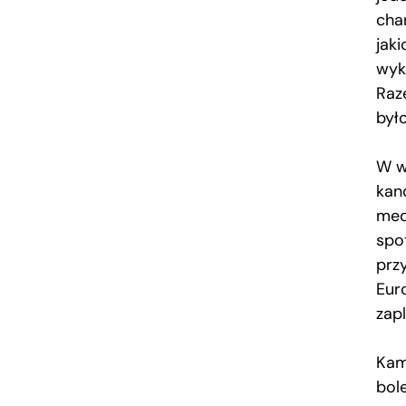
cha
jak
wyk
Raz
było
W w
kan
med
spo
prz
Eur
zap
Kam
bol