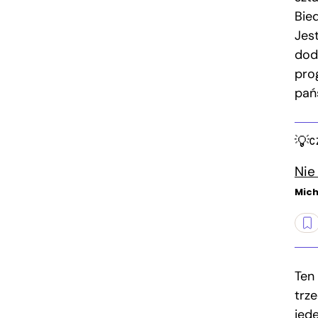
Bie
Jes
dod
pro
pań
C
Nie
Mich
Ten
trz
jede