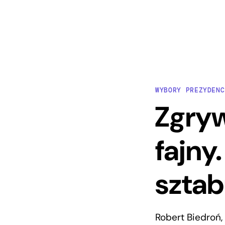
WYBORY PREZYDENC
Zgryw
fajny
szta
Robert Biedroń,