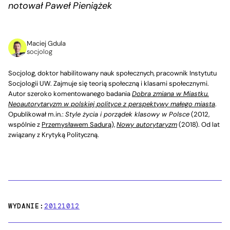
notował Paweł Pieniążek
Maciej Gdula
socjolog
Socjolog, doktor habilitowany nauk społecznych, pracownik Instytutu
Socjologii UW. Zajmuje się teorią społeczną i klasami społecznymi.
Autor szeroko komentowanego badania
Dobra zmiana w Miastku.
Neoautorytaryzm w polskiej polityce z perspektywy małego miasta
.
Opublikował m.in.:
Style życia i porządek klasowy w Polsce
(2012,
wspólnie z
Przemysławem Sadurą
),
Nowy autorytaryzm
(2018). Od lat
związany z Krytyką Polityczną.
WYDANIE:
20121012