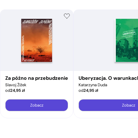
Za późno na przebudzenie
Uberyzacja. O warunkac
Slavoj Žižek
Katarzyna Duda
od
24,95
zł
od
24,95
zł
Zobacz
Zobacz