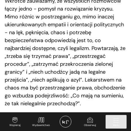
Wkrótce zauważamy, że wszystkich rozmówców
łączy jedno − pomysł na rozwiązanie kryzysu.
Mimo różnic w postrzeganiu go, mimo inaczej
ukierunkowanych empatii i orientacji politycznych
− na lęk, pęknięcia, chaos i potrzebę
bezpieczeństwa odpowiedzią jest to, co
najbardziej dostępne, czyli legalizm. Powtarzają, że
„trzeba się trzymać prawa”, „przestrzegać
procedur”, „zatrzymać przekroczenia zielonej
granicy” i „niech uchodźcy jadą na legalne
przejścia”, „niech aplikują o azyl”. Lekarstwem na
chaos ma być przestrzeganie prawa, obchodzenie
go wzbudza podejrzliwość: „Co mają na sumieniu,
że tak nielegalnie przechodzą?”.
Wspieraj
Wydawnictwo
Obserwuj
Menu