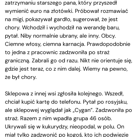
zatrzymaniu starszego pana, który przyszedł
wymienić euro na złotówki. Próbował rozmawiać
na migi, pokazywał gardło, sugerował, że jest
chory. Wchodził i wychodził na werandę baru,
pytał. Niby normalnie ubrany, ale inny. Obcy.
Ciemne włosy, ciemna karnacja. Prawdopodobnie
to jedna z pracownic zadzwoniła po straż
graniczną. Zabrali go od razu. Nikt nie orientuje się,
gdzie jest teraz, co z nim dalej. Wiemy na pewno,
że był chory.
Sklepowa z innej wsi zgłosiła kolejnego. Wszedł,
chciał kupić kartę do telefonu. Pytał po rosyjsku,
ale sklepowej wyglądał jak „Cygan”. Zadzwoniła po
straż. Razem z nim wpadła grupa 46 osób.
Ukrywali się w kukurydzy, nieopodal, w polu. On
miał tylko zadzwonić po kogoś, kto ich podwiezie