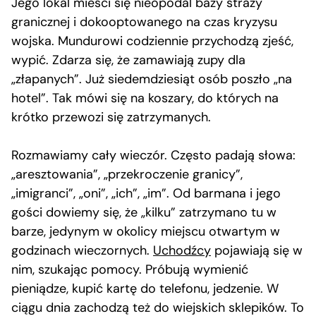
Jego lokal mieści się nieopodal bazy straży
granicznej i dokooptowanego na czas kryzysu
wojska. Mundurowi codziennie przychodzą zjeść,
wypić. Zdarza się, że zamawiają zupy dla
„złapanych”. Już siedemdziesiąt osób poszło „na
hotel”. Tak mówi się na koszary, do których na
krótko przewozi się zatrzymanych.
Rozmawiamy cały wieczór. Często padają słowa:
„aresztowania”, „przekroczenie granicy”,
„imigranci”, „oni”, „ich”, „im”. Od barmana i jego
gości dowiemy się, że „kilku” zatrzymano tu w
barze, jedynym w okolicy miejscu otwartym w
godzinach wieczornych.
Uchodźcy
pojawiają się w
nim, szukając pomocy. Próbują wymienić
pieniądze, kupić kartę do telefonu, jedzenie. W
ciągu dnia zachodzą też do wiejskich sklepików. To