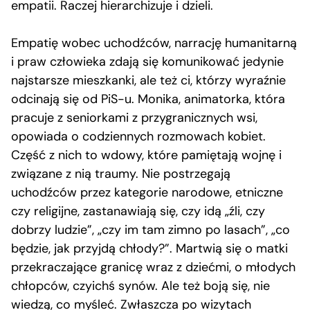
empatii. Raczej hierarchizuje i dzieli.
Empatię wobec uchodźców, narrację humanitarną
i praw człowieka zdają się komunikować jedynie
najstarsze mieszkanki, ale też ci, którzy wyraźnie
odcinają się od PiS-u. Monika, animatorka, która
pracuje z seniorkami z przygranicznych wsi,
opowiada o codziennych rozmowach kobiet.
Część z nich to wdowy, które pamiętają wojnę i
związane z nią traumy. Nie postrzegają
uchodźców przez kategorie narodowe, etniczne
czy religijne, zastanawiają się, czy idą „źli, czy
dobrzy ludzie”, „czy im tam zimno po lasach”, „co
będzie, jak przyjdą chłody?”. Martwią się o matki
przekraczające granicę wraz z dziećmi, o młodych
chłopców, czyichś synów. Ale też boją się, nie
wiedzą, co myśleć. Zwłaszcza po wizytach