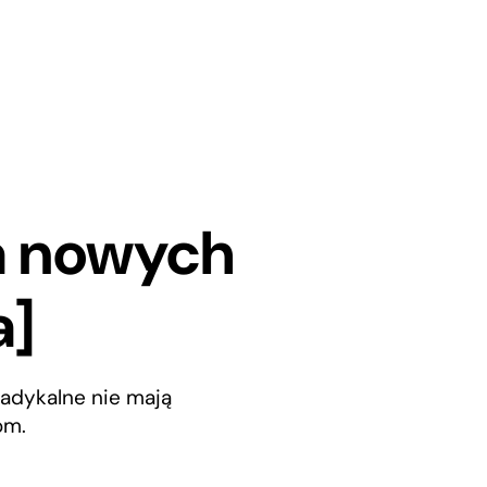
a nowych
a]
radykalne nie mają
om.