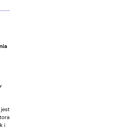
nia
w
 jest
tora
k i