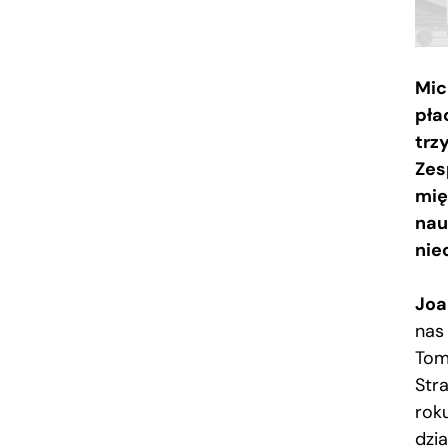
Mic
pła
trz
Zes
mię
nau
nie
Joa
nas 
Tom
Str
rok
dzi