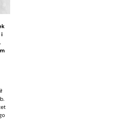
ek
 i
.
im
ł
b.
tet
ego