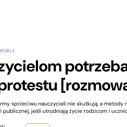
YCIELI
zycielom potrzeb
protestu [rozmow
my sprzeciwu nauczycieli nie skutkują, a metody 
i publicznej, jeśli utrudniają życie rodzicom i uczni
ski