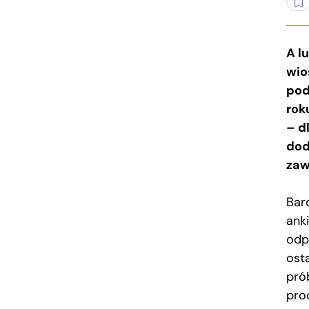
A l
wio
pod
rok
– d
dod
zaw
Bar
ank
odp
osta
pró
pro