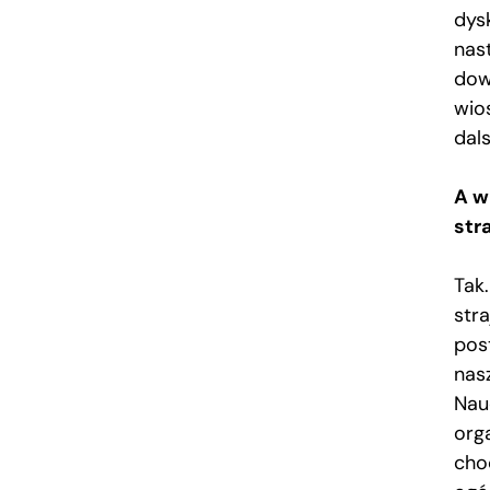
dys
nast
dowi
wio
dal
A w
str
Tak
stra
pos
nas
Nau
org
cho