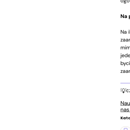
ogó
Na 
Na 
zaa
mim
jed
byc
zaa
C
Nau
nas
Kata