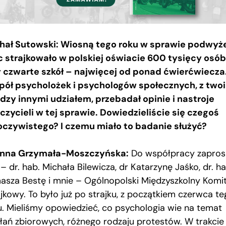
hał Sutowski: Wiosną tego roku w sprawie podwyż
c strajkowało w polskiej oświacie 600 tysięcy osób
y czwarte szkół – najwięcej od ponad ćwierćwiecza
pół psycholożek i psychologów społecznych, z two
dzy innymi udziałem, przebadał opinie i nastroje
czycieli w tej sprawie. Dowiedzieliście się czegoś
oczywistego? I czemu miało to badanie służyć?
nna Grzymała-Moszczyńska:
Do współpracy zaprosi
– dr. hab. Michała Bilewicza, dr Katarzynę Jaśko, dr. ha
asza Bestę i mnie – Ogólnopolski Międzyszkolny Komi
ajkowy. To było już po strajku, z początkiem czerwca t
u. Mieliśmy opowiedzieć, co psychologia wie na temat
ałań zbiorowych, różnego rodzaju protestów. W trakcie