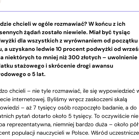
udzie chcieli w ogóle rozmawiać? W końcu z ich
sennych żądań zostało niewiele. Miał być tysiąc
wyżki dla wszystkich z wyrównaniem od początku
u, a uzyskano ledwie 10 procent podwyżki od wrześ
la niektórych to mniej niż 300 złotych – uwolnienie
atku stażowego i skrócenie drogi awansu
odowego o 5 lat.
dzo chcieli – nie tyle rozmawiać, ile się wypowiedzieć 
iecie internetowej. Byliśmy wręcz zaskoczeni skalą
owiedzi – aż 7 tysięcy osób rozpoczęło badanie, a do
tnich pytań dotarło około 5 tysięcy. To oczywiście nie
ba reprezentatywna, niemniej bardzo duża – około pół
cent populacji nauczycieli w Polsce. Wśród uczestnicze