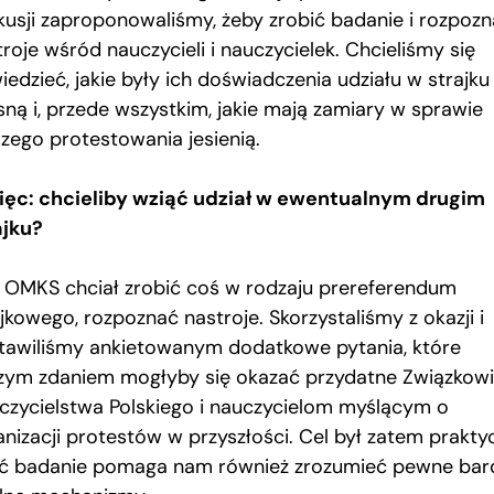
kusji zaproponowaliśmy, żeby zrobić badanie i rozpoz
roje wśród nauczycieli i nauczycielek. Chcieliśmy się
edzieć, jakie były ich doświadczenia udziału w strajku
sną i, przede wszystkim, jakie mają zamiary w sprawie
szego protestowania jesienią.
ięc: chcieliby wziąć udział w ewentualnym drugim
ajku?
. OMKS chciał zrobić coś w rodzaju prereferendum
jkowego, rozpoznać nastroje. Skorzystaliśmy z okazji i
tawiliśmy ankietowanym dodatkowe pytania, które
zym zdaniem mogłyby się okazać przydatne Związkowi
czycielstwa Polskiego i nauczycielom myślącym o
anizacji protestów w przyszłości. Cel był zatem prakty
ć badanie pomaga nam również zrozumieć pewne bard