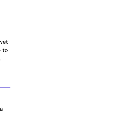
awet
 to
.
a