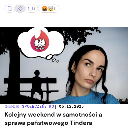
1
5
🫱🏻‍🫲🏾 SPOŁECZEŃSTWO
| 05.12.2025
Kolejny weekend w samotności a
sprawa państwowego Tindera