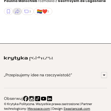
Paulina Małochleb
rozmawia z
Geoffroyem de Lagasnerie
3
3
„Przepisujemy idee na rzeczywistość”
KrytykaPolityczna.pl
Wydawnictwo
Obserwuj
Instytut Krytyki Politycznej
© Krytyka Polityczna. Wszystkie prawa zastrzeżone | Partner
technologiczny:
Mevspace.com
| Design:
Ewastanczak.com