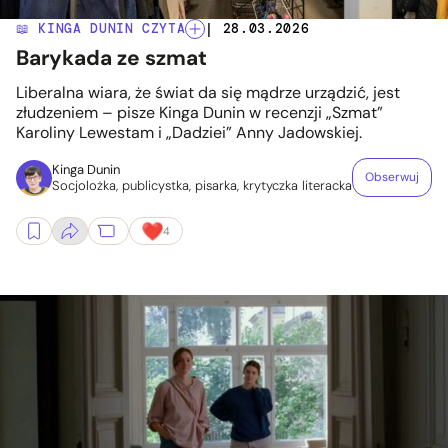
📖 KINGA DUNIN CZYTA
| 28.03.2026
Barykada ze szmat
Liberalna wiara, że świat da się mądrze urządzić, jest
złudzeniem – pisze Kinga Dunin w recenzji „Szmat”
Karoliny Lewestam i „Dadziei” Anny Jadowskiej.
Kinga Dunin
Obserwuj
Socjolożka, publicystka, pisarka, krytyczka literacka
4