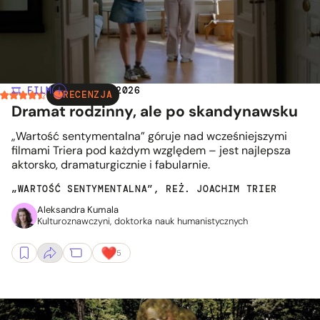
🎞️ FILM
| 21.02.2026
RECENZJA
Dramat rodzinny, ale po skandynawsku
„Wartość sentymentalna” góruje nad wcześniejszymi
filmami Triera pod każdym względem – jest najlepsza
aktorsko, dramaturgicznie i fabularnie.
„WARTOŚĆ SENTYMENTALNA”, REŻ. JOACHIM TRIER
Aleksandra Kumala
Kulturoznawczyni, doktorka nauk humanistycznych
5