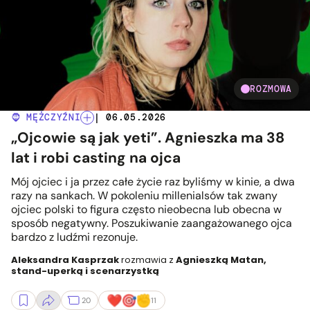
ROZMOWA
🧔 MĘŻCZYŹNI
| 06.05.2026
„Ojcowie są jak yeti”. Agnieszka ma 38
lat i robi casting na ojca
Mój ojciec i ja przez całe życie raz byliśmy w kinie, a dwa
razy na sankach. W pokoleniu millenialsów tak zwany
ojciec polski to figura często nieobecna lub obecna w
sposób negatywny. Poszukiwanie zaangażowanego ojca
bardzo z ludźmi rezonuje.
Aleksandra Kasprzak
rozmawia z
Agnieszką Matan,
stand-uperką i scenarzystką
20
11