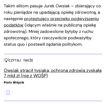
Takim elitom pasuje Jurek Owsiak – zbierający co
roku pieniądze na upadającą opiekę zdrowotną, a
następnie
protestujący przeciwko podwyższeniu
podatków
(idącym właśnie na publiczną opiekę
zdrowotną). Mniej zadowolone byłyby z ruchu
społecznego, który rzeczywiście podważyłby
status quo i postawił żądania politykom.
CZYTAJ TAKŻE
Owsiak stracił tysiaka, ochrona zdrowia zyskała
7 mld zł (nie z WOŚP)
Piotr Wójcik