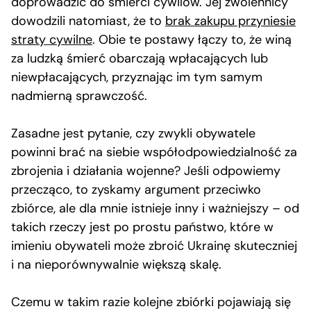
doprowadzić do śmierci cywilów. Jej zwolennicy
dowodzili natomiast, że to
brak zakupu przyniesie
straty cywilne
. Obie te postawy łączy to, że winą
za ludzką śmierć obarczają wpłacających lub
niewpłacających, przyznając im tym samym
nadmierną sprawczość.
Zasadne jest pytanie, czy zwykli obywatele
powinni brać na siebie współodpowiedzialność za
zbrojenia i działania wojenne? Jeśli odpowiemy
przecząco, to zyskamy argument przeciwko
zbiórce, ale dla mnie istnieje inny i ważniejszy – od
takich rzeczy jest po prostu państwo, które w
imieniu obywateli może zbroić Ukrainę skuteczniej
i na nieporównywalnie większą skalę.
Czemu w takim razie kolejne zbiórki pojawiają się