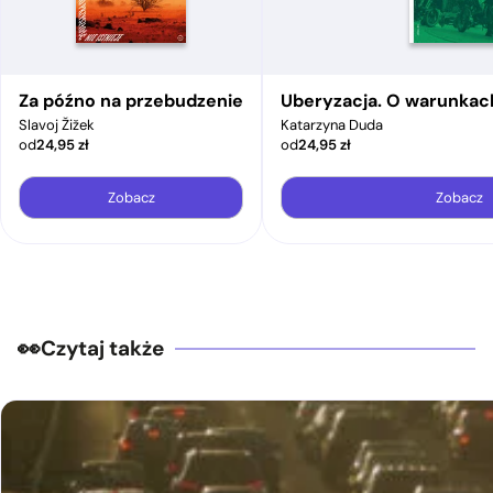
Za późno na przebudzenie
Uberyzacja. O warunkac
Slavoj Žižek
Katarzyna Duda
od
24,95
zł
od
24,95
zł
Zobacz
Zobacz
Czytaj także