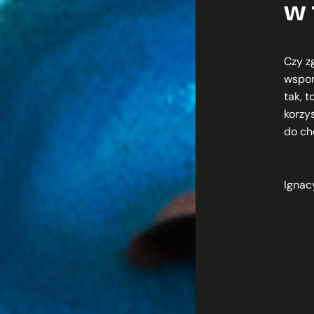
w 
Czy z
wspom
tak, 
korzy
do ch
Ignac