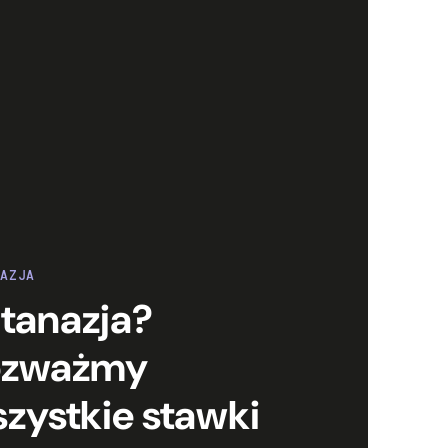
NAZJA
tanazja?
ozważmy
zystkie stawki