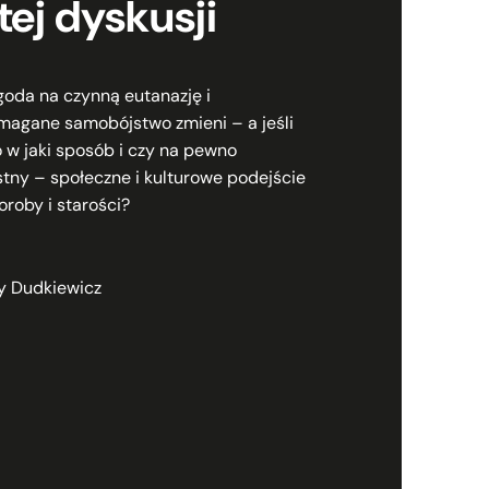
tej dyskusji
goda na czynną eutanazję i
agane samobójstwo zmieni – a jeśli
to w jaki sposób i czy na pewno
stny – społeczne i kulturowe podejście
oroby i starości?
y Dudkiewicz