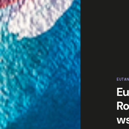
EUTA
Eu
R
ws