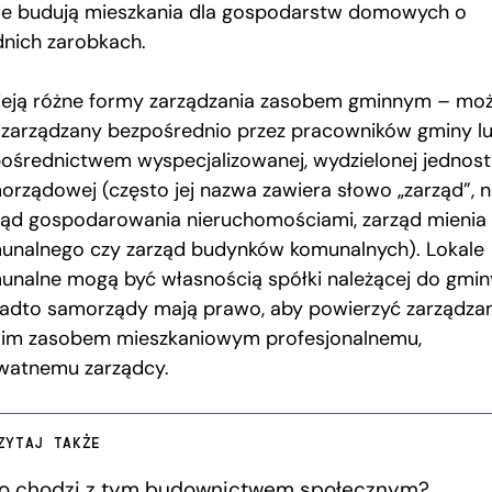
re budują mieszkania dla gospodarstw domowych o
dnich zarobkach.
nieją różne formy zarządzania zasobem gminnym – mo
 zarządzany bezpośrednio przez pracowników gminy l
pośrednictwem wyspecjalizowanej, wydzielonej jednost
orządowej (często jej nazwa zawiera słowo „zarząd”, n
ząd gospodarowania nieruchomościami, zarząd mienia
unalnego czy zarząd budynków komunalnych). Lokale
unalne mogą być własnością spółki należącej do gmin
adto samorządy mają prawo, aby powierzyć zarządzan
im zasobem mieszkaniowym profesjonalnemu,
watnemu zarządcy.
ZYTAJ TAKŻE
o chodzi z tym budownictwem społecznym?