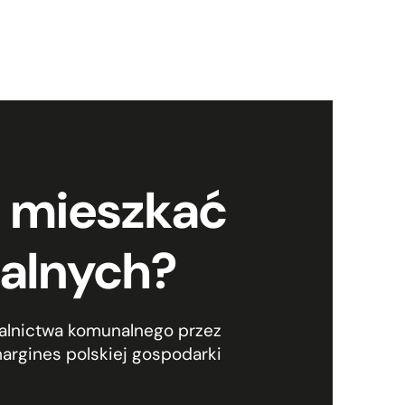
e mieszkać
alnych?
lnictwa komunalnego przez
argines polskiej gospodarki