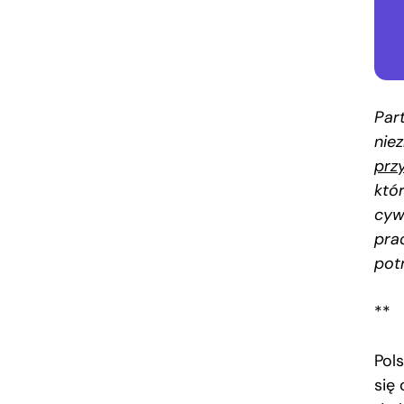
Par
nie
prz
któ
cyw
pra
pot
**
Pol
się