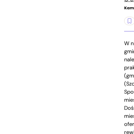
Kami
W n
gmi
nal
pra
(gm
(Sz
Spo
mie
Doś
mie
ofe
rewi