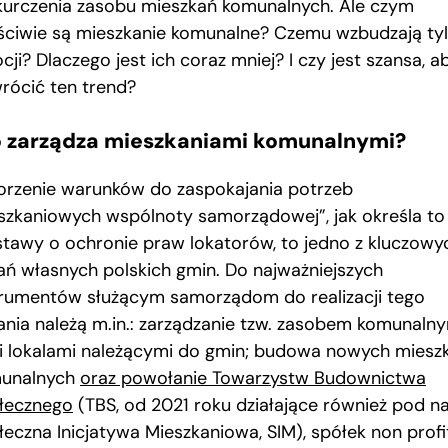
kurczenia zasobu mieszkań komunalnych. Ale czym
ściwie są mieszkanie komunalne? Czemu wzbudzają ty
ji? Dlaczego jest ich coraz mniej? I czy jest szansa, a
rócić ten trend?
o zarządza mieszkaniami komunalnymi?
orzenie warunków do zaspokajania potrzeb
szkaniowych wspólnoty samorządowej”, jak określa to 
stawy o ochronie praw lokatorów, to jedno z kluczowy
ań własnych polskich gmin. Do najważniejszych
trumentów służącym samorządom do realizacji tego
ania należą m.in.: zarządzanie tzw. zasobem komunalny
li lokalami należącymi do gmin; budowa nowych miesz
unalnych
oraz powołanie Towarzystw Budownictwa
łecznego
(TBS, od 2021 roku działające również pod n
łeczna Inicjatywa Mieszkaniowa, SIM), spółek non profi