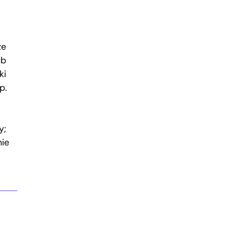
że
ub
ki
p.
y;
ie