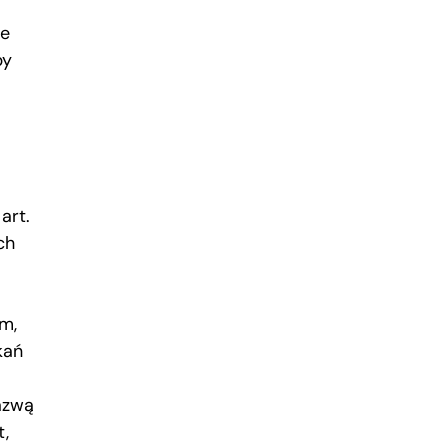
le
by
art.
ch
m,
kań
azwą
t,