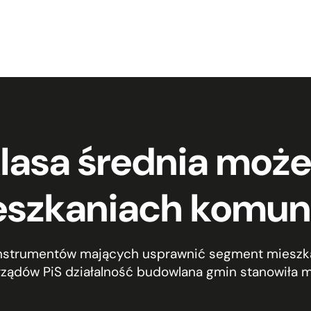
lasa średnia moż
eszkaniach komun
strumentów mających usprawnić segment mieszka
ządów PiS działalność budowlana gmin stanowiła m