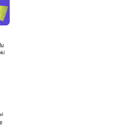
lu
ki
wi
ę