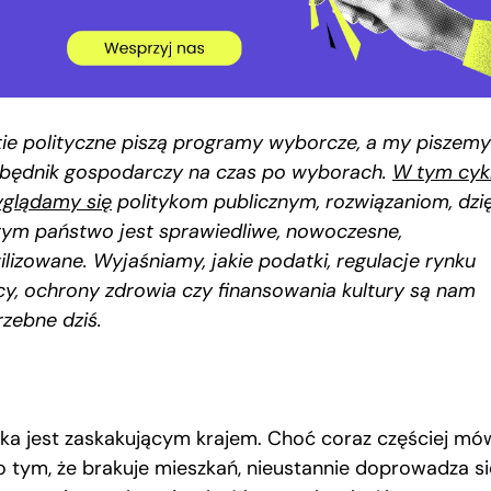
tie polityczne piszą programy wyborcze, a my piszemy
zbędnik gospodarczy na czas po wyborach.
W tym cyk
yglądamy się
politykom publicznym, rozwiązaniom, dzię
rym państwo jest sprawiedliwe, nowoczesne,
ilizowane. Wyjaśniamy, jakie podatki, regulacje rynku
cy, ochrony zdrowia czy finansowania kultury są nam
rzebne dziś.
ska jest zaskakującym krajem. Choć coraz częściej mó
 o tym, że brakuje mieszkań, nieustannie doprowadza si