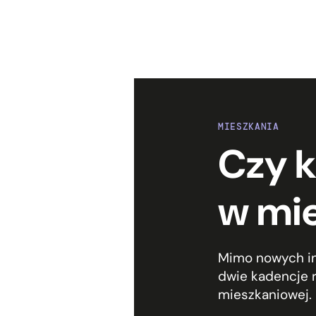
MIESZKANIA
Czy k
w mi
Mimo nowych in
dwie kadencje r
mieszkaniowej.