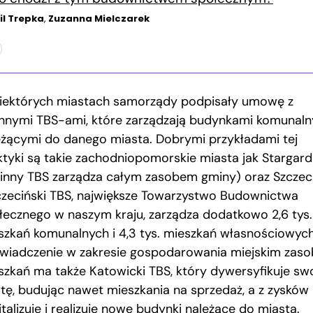
l Trepka
,
Zuzanna Mielczarek
iektórych miastach samorządy podpisały umowę z
nnymi TBS-ami, które zarządzają budynkami komunal
eżącymi do danego miasta. Dobrymi przykładami tej
ktyki są takie zachodniopomorskie miasta jak Stargard
inny TBS zarządza całym zasobem gminy) oraz Szczec
czeciński TBS, największe Towarzystwo Budownictwa
łecznego w naszym kraju, zarządza dodatkowo 2,6 tys.
szkań komunalnych i 4,3 tys. mieszkań własnościowych
wiadczenie w zakresie gospodarowania miejskim zas
szkań ma także Katowicki TBS, który dywersyfikuje sw
rtę, budując nawet mieszkania na sprzedaż, a z zysków
talizuje i realizuje nowe budynki należące do miasta.