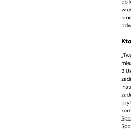
do 
wła
emoc
odw
Kt
„Tw
mie
2 U
zad
ins
zad
czy
kom
Spo
Spo