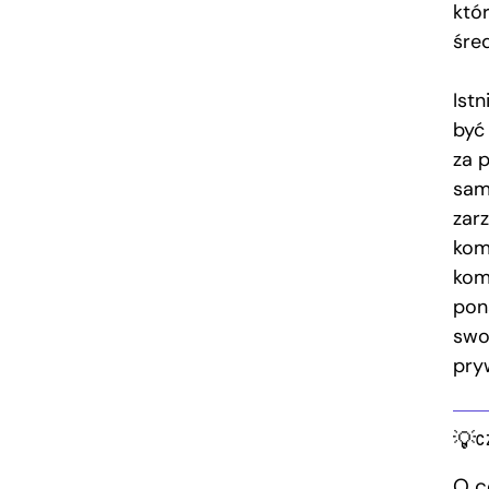
któ
śre
Ist
być
za 
sam
zar
kom
kom
pon
swo
pry
C
O c