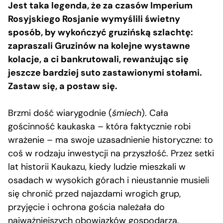
Jest taka legenda, że za czasów Imperium
Rosyjskiego Rosjanie wymyślili świetny
sposób, by wykończyć gruzińską szlachtę:
zapraszali Gruzinów na kolejne wystawne
kolacje, a ci bankrutowali, rewanżując się
jeszcze bardziej suto zastawionymi stołami.
Zastaw się, a postaw się.
Brzmi dość wiarygodnie (
śmiech
). Cała
gościnność kaukaska – która faktycznie robi
wrażenie – ma swoje uzasadnienie historyczne: to
coś w rodzaju inwestycji na przyszłość. Przez setki
lat historii Kaukazu, kiedy ludzie mieszkali w
osadach w wysokich górach i nieustannie musieli
się chronić przed najazdami wrogich grup,
przyjęcie i ochrona gościa należała do
najważniejszych obowiązków gospodarza.