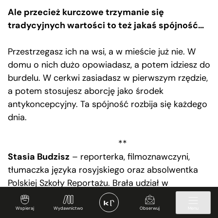
Ale przecież kurczowe trzymanie się
tradycyjnych wartości to też jakaś spójność…
Przestrzegasz ich na wsi, a w mieście już nie. W
domu o nich dużo opowiadasz, a potem idziesz do
burdelu. W cerkwi zasiadasz w pierwszym rzędzie,
a potem stosujesz aborcję jako środek
antykoncepcyjny. Ta spójność rozbija się każdego
dnia.
**
Stasia Budzisz
– reporterka, filmoznawczyni,
tłumaczka języka rosyjskiego oraz absolwentka
Polskiej Szkoły Reportażu. Brała udział w
socjologiczno-reporterskim projekcie Światła
Małego Miasta i jest współzałożycielką grupy
Wspieraj
Wydawnictwo
Obserwuj
Menu