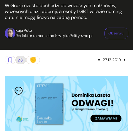
W Gruzji często dochodzi do wczesnych małżeństw,
wczesnych ciąż i aborcji, a osoby LGBT w razie coming
outu nie mogą liczyć na żadną pomoc.
Kaja Puto
Obserwuj
Redaktorka naczelna KrytykaPolityczna.pl
27.12.2019