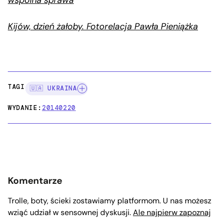
Kijów, dzień żałoby. Fotorelacja Pawła Pieniążka
TAGI:
🇺🇦 UKRAINA
WYDANIE:
20140220
Komentarze
Trolle, boty, ścieki zostawiamy platformom. U nas możesz
wziąć udział w sensownej dyskusji.
Ale najpierw zapoznaj