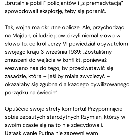
„brutalnie pobili” policjantów i „z premedytacją”
spowodowali eksplozję, żeby się poranić.
Tak, wojna ma okrutne oblicze. Ale, przychodząc
na Majdan, ci ludzie powtórzyli niemal słowo w
słowo to, co król Jerzy VI powiedział obywatelom
swojego kraju 3 września 1939: „Zostaliśmy
zmuszeni do wejścia w konflikt, ponieważ
wezwano nas do tego, by przeciwstawić się
zasadzie, która – jeśliby miała zwyciężyć –
okazałaby się zgubna dla każdego cywilizowanego
porządku na świecie”.
Opuśćcie swoje strefy komfortu! Przypomnijcie
sobie zepsutych starożytnych Rzymian, którzy w
swoim czasie się na to nie zdecydowali.
Ugłaskiwanie Putina nie zapewni wam