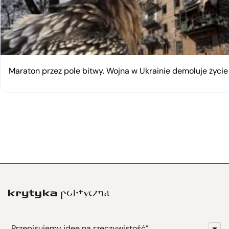
Maraton przez pole bitwy. Wojna w Ukrainie demoluje życi
„Przepisujemy idee na rzeczywistość”