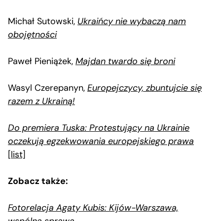
Michał Sutowski,
Ukraińcy nie wybaczą nam
obojętności
Paweł Pieniążek,
Majdan twardo się broni
Wasyl Czerepanyn,
Europejczycy, zbuntujcie się
razem z Ukrainą!
Do premiera Tuska: Protestujący na Ukrainie
oczekują egzekwowania europejskiego prawa
[list]
Zobacz także:
Fotorelacja Agaty Kubis: Kijów-Warszawa,
wspólna sprawa