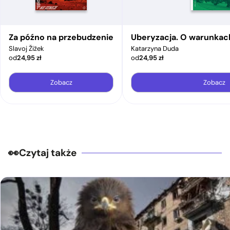
Za późno na przebudzenie
Uberyzacja. O warunkac
Slavoj Žižek
Katarzyna Duda
od
24,95
zł
od
24,95
zł
Zobacz
Zobacz
Czytaj także