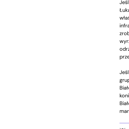
Jeś
Łuk
wła
infr
zrob
wyr
odr
prz
Jeś
gru
Biał
kon
Biał
mar