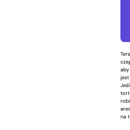
Ter
cze
aby 
jest
Jeśl
tor
rob
are
na 