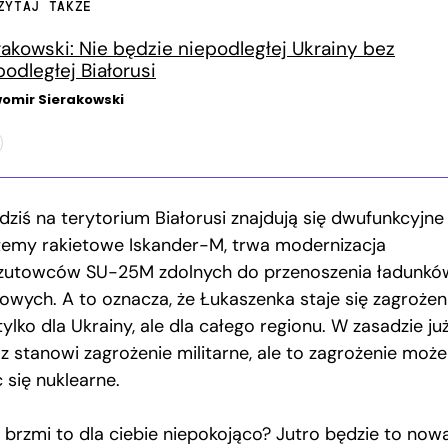
ZYTAJ TAKŻE
rakowski: Nie będzie niepodległej Ukrainy bez
podległej Białorusi
omir Sierakowski
dziś na terytorium Białorusi znajdują się dwufunkcyjne
temy rakietowe Iskander-M, trwa modernizacja
zutowców SU-25M zdolnych do przenoszenia ładunkó
rowych. A to oznacza, że Łukaszenka staje się zagroże
tylko dla Ukrainy, ale dla całego regionu. W zasadzie ju
az stanowi zagrożenie militarne, ale to zagrożenie może
 się nuklearne.
ś brzmi to dla ciebie niepokojąco? Jutro będzie to now