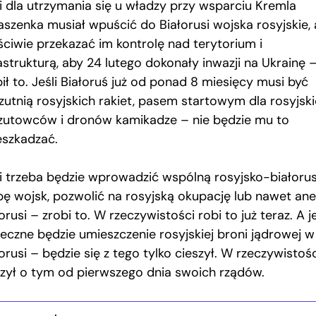
li dla utrzymania się u władzy przy wsparciu Kremla
aszenka musiał wpuścić do Białorusi wojska rosyjskie, 
ściwie przekazać im kontrolę nad terytorium i
astrukturą, aby 24 lutego dokonały inwazji na Ukrainę 
ił to. Jeśli Białoruś już od ponad 8 miesięcy musi być
zutnią rosyjskich rakiet, pasem startowym dla rosyjsk
zutowców i dronów kamikadze – nie będzie mu to
eszkadzać.
li trzeba będzie wprowadzić wspólną rosyjsko-białoru
pę wojsk, pozwolić na rosyjską okupację lub nawet ane
orusi – zrobi to. W rzeczywistości robi to już teraz. A je
ieczne będzie umieszczenie rosyjskiej broni jądrowej w
orusi – będzie się z tego tylko cieszył. W rzeczywistośc
zył o tym od pierwszego dnia swoich rządów.