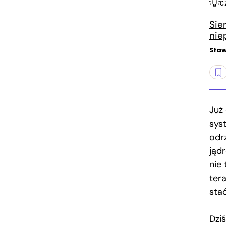
C
Sie
nie
Sław
Już 
sys
odr
jąd
nie 
ter
stać
Dzi