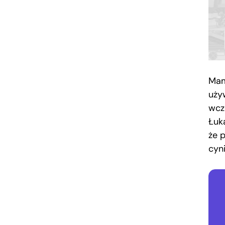
Mamy
uży
wcz
Łuka
że 
cyn