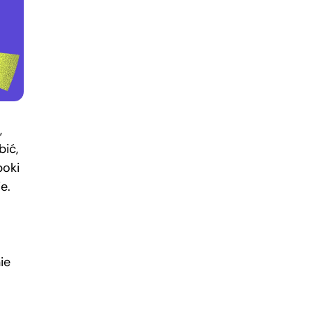
,
bić,
boki
e.
ie