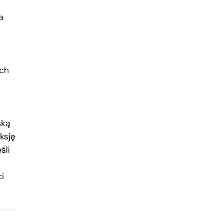
a
–
ich
ską
ksję
śli
i