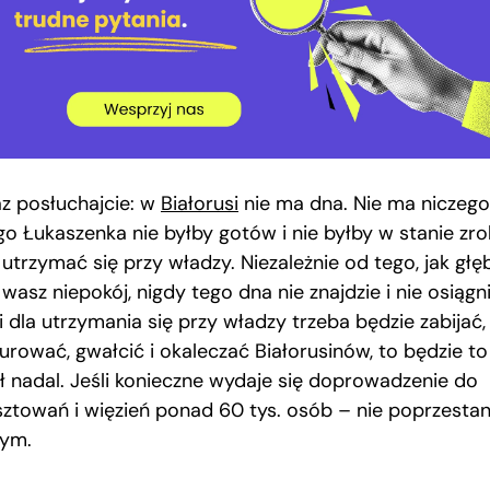
az posłuchajcie: w
Białorusi
nie ma dna. Nie ma niczego
go Łukaszenka nie byłby gotów i nie byłby w stanie zro
utrzymać się przy władzy. Niezależnie od tego, jak głę
 wasz niepokój, nigdy tego dna nie znajdzie i nie osiągni
i dla utrzymania się przy władzy trzeba będzie zabijać,
turować, gwałcić i okaleczać Białorusinów, to będzie to
ił nadal. Jeśli konieczne wydaje się doprowadzenie do
sztowań i więzień ponad 60 tys. osób – nie poprzestan
tym.