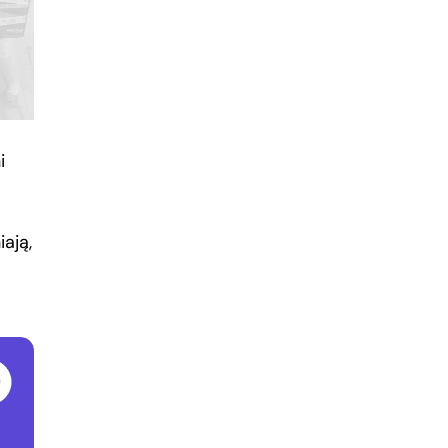
i
ają,