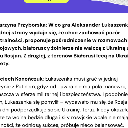
arzyna Przyborska: W co gra Aleksander Łukaszen
ednej strony wydaje się, że chce zachować pozór
tralności, proponuje pośredniczenie w rozmowach
ojowych, białoruscy żołnierze nie walczą z Ukrainą 
u Rosjan. Z drugiej, z terenów Białorusi lecą na Ukra
iety.
ciech Konończuk:
Łukaszenka musi grać w jednej
żynie z Putinem, gdyż od dawna nie ma pola manewru,
szcza w sferze militarnej i bezpieczeństwa. I podobnie
in, Łukaszenka się pomylił – wydawało mu się, że Rosja
a dni podporządkuje sobie Ukrainę. Teraz, kiedy okazał
 że ta wojna będzie długa i siły rosyjskie wcale nie maj
ności, że odniosą sukces, próbuje nieco balansować.