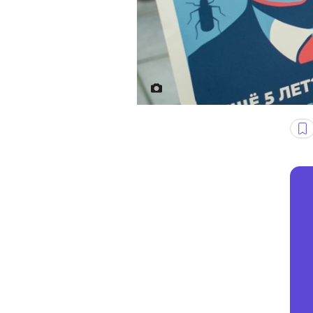
białoruś łukaszenka