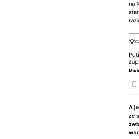
na 
sta
razi
C
Put
zup
Mich
A j
ze 
zwł
wsc