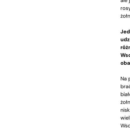
ale
ros
żołn
Jed
udz
róż
Wsc
oba
Na 
bra
bia
żołn
nis
wie
Wsc