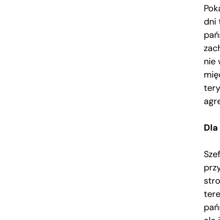
Poka
dni
pań
zac
nie
mię
ter
agr
Dla
Sze
prz
stro
ter
pań