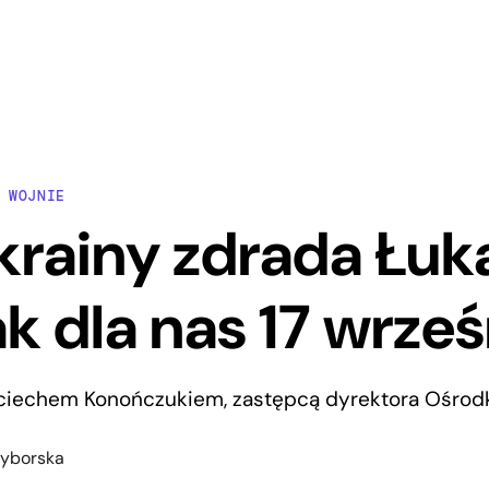
 WOJNIE
krainy zdrada Łuk
jak dla nas 17 wrze
iechem Konończukiem, zastępcą dyrektora Ośrod
zyborska