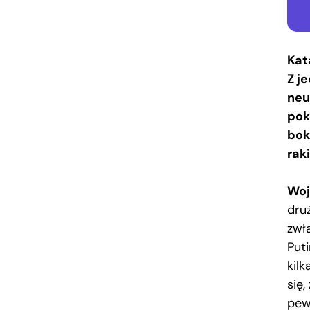
Kat
Z j
neu
pok
bok
rak
Woj
dru
zwła
Put
kilk
się,
pew