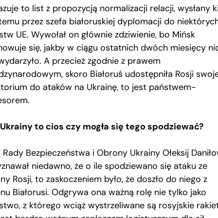
zuje to list z propozycją normalizacji relacji, wysłany k
 temu przez szefa białoruskiej dyplomacji do niektóryc
stw UE. Wywołał on głównie zdziwienie, bo Mińsk
howuje się, jakby w ciągu ostatnich dwóch miesięcy nic
 wydarzyło. A przecież zgodnie z prawem
dzynarodowym, skoro Białoruś udostępniła Rosji swoj
ytorium do ataków na Ukrainę, to jest państwem-
esorem.
 Ukrainy to cios czy mogła się tego spodziewać?
f Rady Bezpieczeństwa i Obrony Ukrainy Ołeksij Danił
yznawał niedawno, że o ile spodziewano się ataku ze
ny Rosji, to zaskoczeniem było, że doszło do niego z
enu Białorusi. Odgrywa ona ważną rolę nie tylko jako
stwo, z którego wciąż wystrzeliwane są rosyjskie rakiet