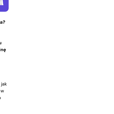
ka?
u
inę
 jak
 w
o
ą