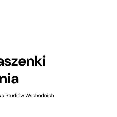
aszenki
śnia
ka Studiów Wschodnich.