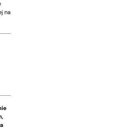
w
ej na
nie
h,
na