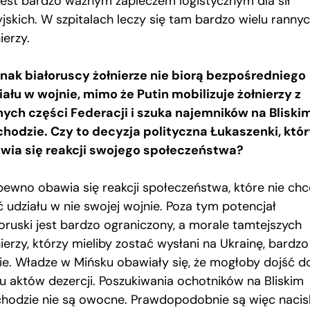
 jest bardzo ważnym zapleczem logistycznym dla sił
yjskich. W szpitalach leczy się tam bardzo wielu ranny
ierzy.
nak białoruscy żołnierze nie biorą bezpośredniego
iału w wojnie, mimo że Putin mobilizuje żołnierzy z
nych części Federacji i szuka najemników na Bliski
hodzie. Czy to decyzja polityczna Łukaszenki, któr
wia się reakcji swojego społeczeństwa?
pewno obawia się reakcji społeczeństwa, które nie chc
ć udziału w nie swojej wojnie. Poza tym potencjał
łoruski jest bardzo ograniczony, a morale tamtejszych
ierzy, którzy mieliby zostać wysłani na Ukrainę, bardzo
kie. Władze w Mińsku obawiały się, że mogłoby dojść d
lu aktów dezercji. Poszukiwania ochotników na Bliskim
hodzie nie są owocne. Prawdopodobnie są więc nacis