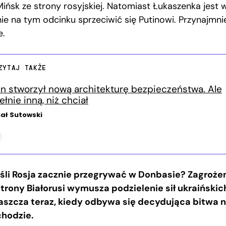
Mińsk ze strony rosyjskiej. Natomiast Łukaszenka jest 
nie na tym odcinku sprzeciwić się Putinowi. Przynajmni
e.
ZYTAJ TAKŻE
in stworzył nową architekturę bezpieczeństwa. Ale
ełnie inną, niż chciał
ał Sutowski
eśli Rosja zacznie przegrywać w Donbasie? Zagroże
strony Białorusi wymusza podzielenie sił ukraińskic
aszcza teraz, kiedy odbywa się decydująca bitwa 
hodzie.