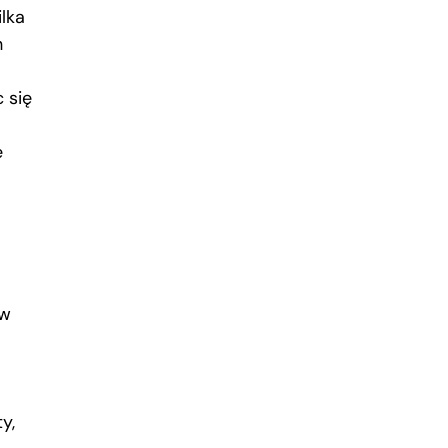
ilka
h
 się
e
ow
y,