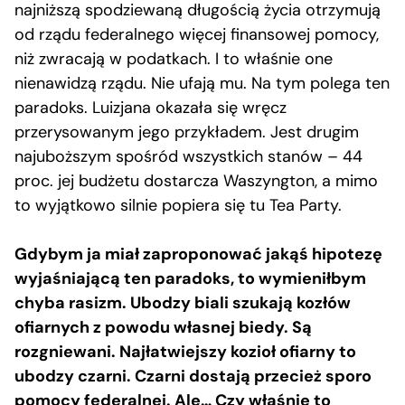
najniższą spodziewaną długością życia otrzymują
od rządu federalnego więcej finansowej pomocy,
niż zwracają w podatkach. I to właśnie one
nienawidzą rządu. Nie ufają mu. Na tym polega ten
paradoks. Luizjana okazała się wręcz
przerysowanym jego przykładem. Jest drugim
najuboższym spośród wszystkich stanów – 44
proc. jej budżetu dostarcza Waszyngton, a mimo
to wyjątkowo silnie popiera się tu Tea Party.
Gdybym ja miał zaproponować jakąś hipotezę
wyjaśniającą ten paradoks, to wymieniłbym
chyba rasizm. Ubodzy biali szukają kozłów
ofiarnych z powodu własnej biedy. Są
rozgniewani. Najłatwiejszy kozioł ofiarny to
ubodzy czarni. Czarni dostają przecież sporo
pomocy federalnej. Ale… Czy właśnie to