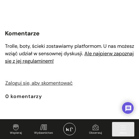
Komentarze
Trolle, boty, ścieki zostawiamy platformom. U nas możesz
wziąć udział w sensownej dyskusji.
Ale najpierw zapoznaj
się z jej regulaminem!
Zaloguj się, aby skomentować
0
komentarzy
Wspieraj
Wydawnictwo
Obserwuj
Menu
Nowości