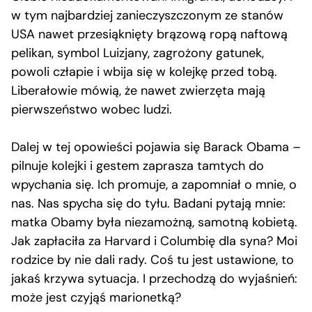
w tym najbardziej zanieczyszczonym ze stanów
USA nawet przesiąknięty brązową ropą naftową
pelikan, symbol Luizjany, zagrożony gatunek,
powoli człapie i wbija się w kolejkę przed tobą.
Liberałowie mówią, że nawet zwierzęta mają
pierwszeństwo wobec ludzi.
Dalej w tej opowieści pojawia się Barack Obama –
pilnuje kolejki i gestem zaprasza tamtych do
wpychania się. Ich promuje, a zapomniał o mnie, o
nas. Nas spycha się do tyłu. Badani pytają mnie:
matka Obamy była niezamożną, samotną kobietą.
Jak zapłaciła za Harvard i Columbię dla syna? Moi
rodzice by nie dali rady. Coś tu jest ustawione, to
jakaś krzywa sytuacja. I przechodzą do wyjaśnień:
może jest czyjąś marionetką?