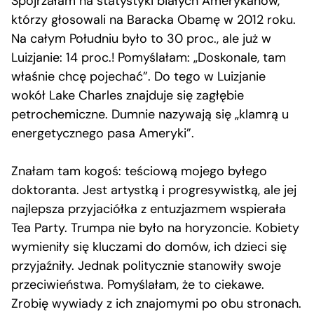
Spojrzałam na statystyki białych Amerykanów,
którzy głosowali na Baracka Obamę w 2012 roku.
Na całym Południu było to 30 proc., ale już w
Luizjanie: 14 proc.! Pomyślałam: „Doskonale, tam
właśnie chcę pojechać”. Do tego w Luizjanie
wokół Lake Charles znajduje się zagłębie
petrochemiczne. Dumnie nazywają się „klamrą u
energetycznego pasa Ameryki”.
Znałam tam kogoś: teściową mojego byłego
doktoranta. Jest artystką i progresywistką, ale jej
najlepsza przyjaciółka z entuzjazmem wspierała
Tea Party. Trumpa nie było na horyzoncie. Kobiety
wymieniły się kluczami do domów, ich dzieci się
przyjaźniły. Jednak politycznie stanowiły swoje
przeciwieństwa. Pomyślałam, że to ciekawe.
Zrobię wywiady z ich znajomymi po obu stronach.