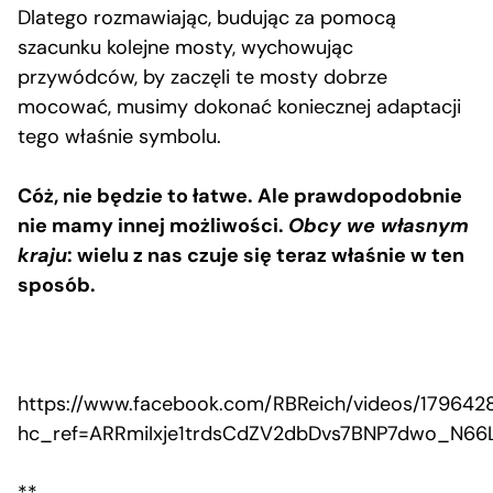
Dlatego rozmawiając, budując za pomocą
szacunku kolejne mosty, wychowując
przywódców, by zaczęli te mosty dobrze
mocować, musimy dokonać koniecznej adaptacji
tego właśnie symbolu.
Cóż, nie będzie to łatwe. Ale prawdopodobnie
nie mamy innej możliwości.
Obcy we własnym
kraju
: wielu z nas czuje się teraz właśnie w ten
sposób.
https://www.facebook.com/RBReich/videos/179642
hc_ref=ARRmiIxje1trdsCdZV2dbDvs7BNP7dwo_N66L
**