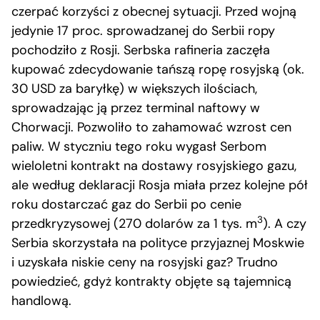
czerpać korzyści z obecnej sytuacji. Przed wojną
jedynie 17 proc. sprowadzanej do Serbii ropy
pochodziło z Rosji. Serbska rafineria zaczęła
kupować zdecydowanie tańszą ropę rosyjską (ok.
30 USD za baryłkę) w większych ilościach,
sprowadzając ją przez terminal naftowy w
Chorwacji. Pozwoliło to zahamować wzrost cen
paliw. W styczniu tego roku wygasł Serbom
wieloletni kontrakt na dostawy rosyjskiego gazu,
ale według deklaracji Rosja miała przez kolejne pół
roku dostarczać gaz do Serbii po cenie
3
przedkryzysowej (270 dolarów za 1 tys. m
). A czy
Serbia skorzystała na polityce przyjaznej Moskwie
i uzyskała niskie ceny na rosyjski gaz? Trudno
powiedzieć, gdyż kontrakty objęte są tajemnicą
handlową.