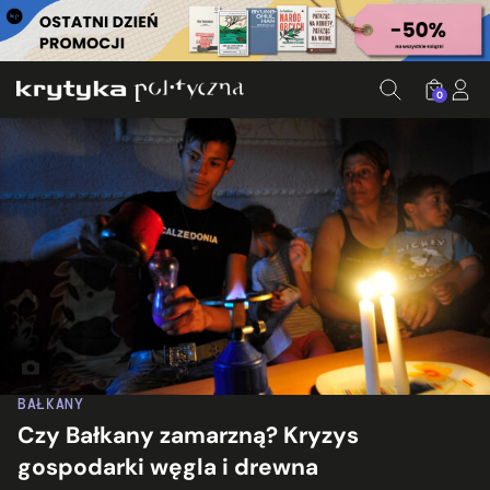
0
Macedońska rodzina podczas przerwy w dostawie prądu. Fot. 
BAŁKANY
Czy Bałkany zamarzną? Kryzys
gospodarki węgla i drewna