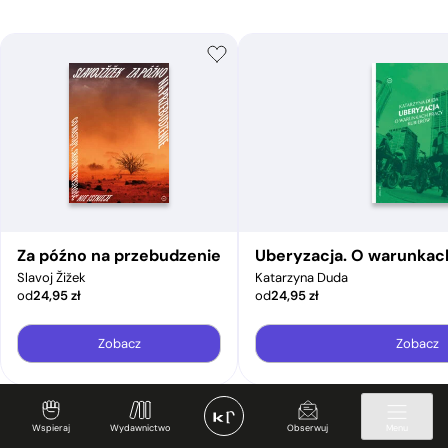
Za późno na przebudzenie
Uberyzacja. O warunkac
Slavoj Žižek
Katarzyna Duda
od
24,95
zł
od
24,95
zł
Zobacz
Zobacz
Wspieraj
Wydawnictwo
Obserwuj
Menu