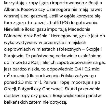
korzystają z ropy i gazu importowanych z Rosji, a
Albania, Kosowo czy Czarnogóra nie mają nawet
własnej sieci gazowej. Jeśli w ogóle korzysta się
tam z gazu, to raczej z butli LPG do gotowania.
Niewielkie ilości gazu importują Macedonia
Północna oraz Bośnia i Hercegowina, gdzie jest on
wykorzystywany w przemyśle i miejskich
ciepłowniach w miastach stołecznych – Skopje i
Sarajewie. Te państwa są całkowicie uzależnione
od importu z Rosji, ale ich zapotrzebowanie na gaz
jest bardzo niskie, to odpowiednio 0.4 i 0.2 mld
3
m
rocznie (dla porównania Polska zużywa go
3
ponad 20 mld m
). Paliwa i ropę importuje się z
Grecji, Bułgarii czy Chorwacji. Skutki przerwania
dostaw ropy czy gazu z Rosji większości państw
bałkańskich zatem nie dotyczą.