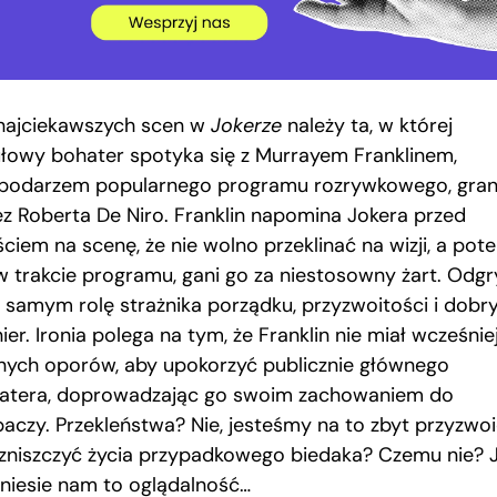
najciekawszych scen w
Jokerze
należy ta, w której
ułowy bohater spotyka się z Murrayem Franklinem,
podarzem popularnego programu rozrywkowego, gra
ez Roberta De Niro. Franklin napomina Jokera przed
ciem na scenę, że nie wolno przeklinać na wizji, a pot
 w trakcie programu, gani go za niestosowny żart. Odg
 samym rolę strażnika porządku, przyzwoitości i dobr
er. Ironia polega na tym, że Franklin nie miał wcześnie
nych oporów, aby upokorzyć publicznie głównego
atera, doprowadzając go swoim zachowaniem do
paczy. Przekleństwa? Nie, jesteśmy na to zbyt przyzwoi
 zniszczyć życia przypadkowego biedaka? Czemu nie? J
niesie nam to oglądalność…