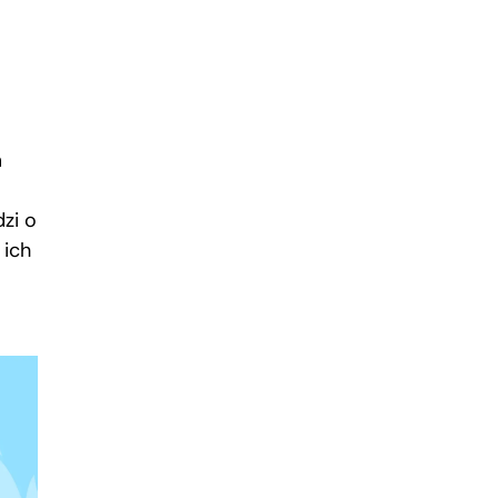
m
zi o
 ich