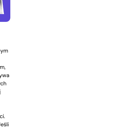
nym
em,
rywa
ych
j
ci.
eśli