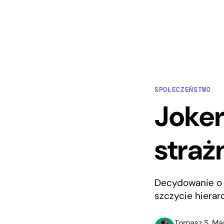
SPOŁECZEŃSTWO
Joker
straż
Decydowanie o t
szczycie hierar
Tomasz S. Ma