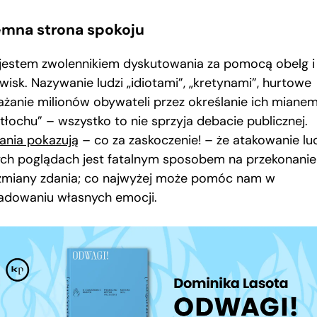
emna strona spokoju
 jestem zwolennikiem dyskutowania za pomocą obelg i
wisk. Nazywanie ludzi „idiotami”, „kretynami”, hurtowe
ażanie milionów obywateli przez określanie ich miane
tłochu” – wszystko to nie sprzyja debacie publicznej.
ania pokazują
– co za zaskoczenie! – że atakowanie lud
ych poglądach jest fatalnym sposobem na przekonanie
zmiany zdania; co najwyżej może pomóc nam w
adowaniu własnych emocji.