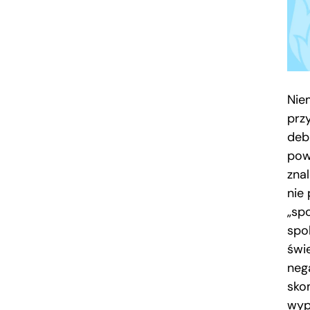
Nie
prz
deb
pow
zna
nie
„spo
spo
świe
neg
sko
wyp