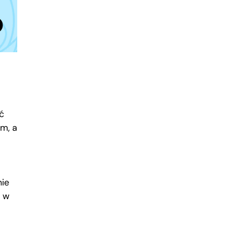
ć
m, a
nie
w w