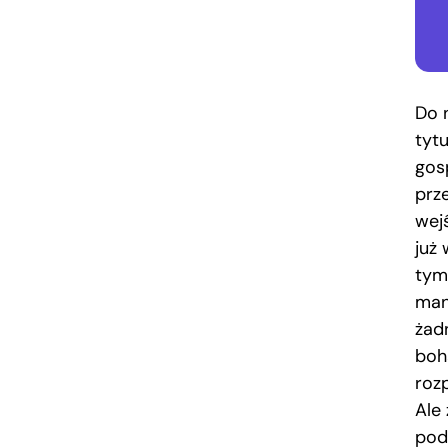
Do 
tyt
gos
prz
wejś
już
tym
mani
żad
boh
roz
Ale
pod