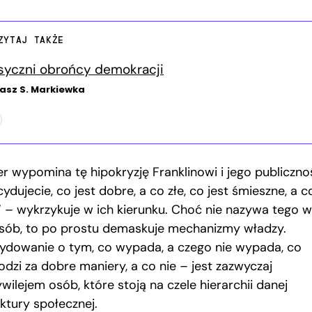
ZYTAJ TAKŻE
syczni obrońcy demokracji
sz S. Markiewka
er wypomina tę hipokryzję Franklinowi i jego publicznoś
ydujecie, co jest dobre, a co złe, co jest śmieszne, a c
!” – wykrzykuje w ich kierunku. Choć nie nazywa tego w
sób, to po prostu demaskuje mechanizmy władzy.
ydowanie o tym, co wypada, a czego nie wypada, co
odzi za dobre maniery, a co nie – jest zazwyczaj
wilejem osób, które stoją na czele hierarchii danej
ktury społecznej.