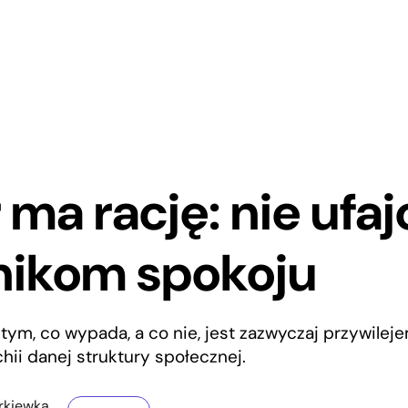
 ma rację: nie ufaj
nikom spokoju
ym, co wypada, a co nie, jest zazwyczaj przywileje
chii danej struktury społecznej.
rkiewka