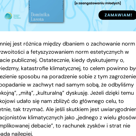
mniej jest różnica między dbaniem o zachowanie norm
yzwoitości a fetyszyzowaniem norm estetycznych w
acie publicznej. Ostatecznie, kiedy dyskutujemy o,
iedzmy, katastrofie klimatycznej, to celem powinno by
lezienie sposobu na poradzenie sobie z tym zagrożenie
 popadanie w zachwyt nad samym sobą, że odbyliśmy
kojną”, „miłą”, „kulturalną” dyskusję. Jeżeli dzięki temu
kojowi udało się nam zbliżyć do głównego celu, to
tnie, tak trzymać. Ale jeśli skutkiem jest uwiarygodnie
acjonistów klimatycznych jako „jednego z wielu głosó
mplikowanej debacie”, to rachunek zysków i strat nie
ada najlepiej.