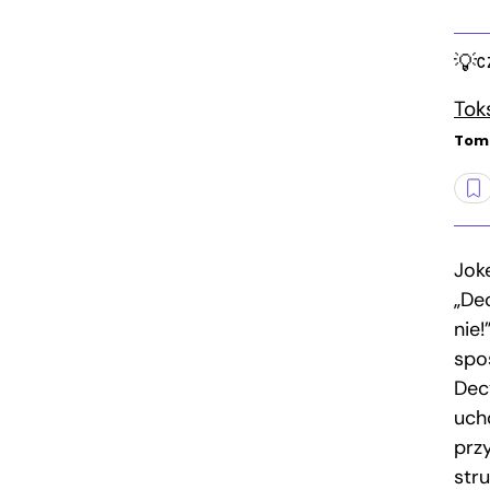
C
Tok
Toma
Jok
„Dec
nie
spo
Dec
uch
przy
stru