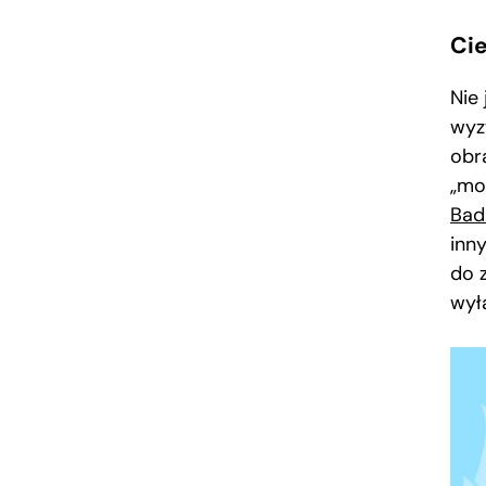
Ci
Nie
wyz
obr
„mo
Bad
inn
do 
wył