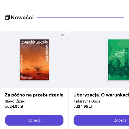
Nowości
Za późno na przebudzenie
Uberyzacja. O warunkac
Slavoj Žižek
Katarzyna Duda
od
24,95
zł
od
24,95
zł
Zobacz
Zobacz