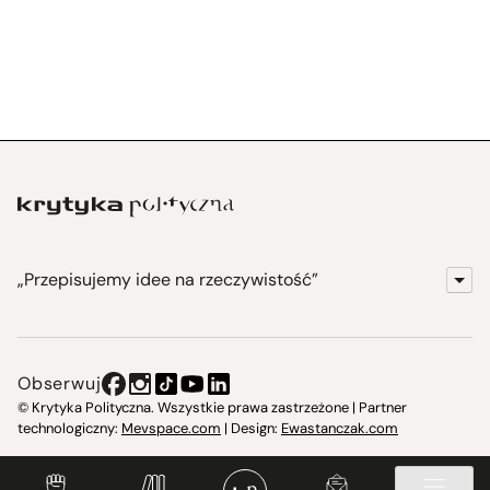
„Przepisujemy idee na rzeczywistość”
KrytykaPolityczna.pl
Wydawnictwo
Obserwuj
Instytut Krytyki Politycznej
© Krytyka Polityczna. Wszystkie prawa zastrzeżone | Partner
technologiczny:
Mevspace.com
| Design:
Ewastanczak.com
Jasna 10 Warszawa, Społeczna Instytucja Kultury
Świetlica w Cieszynie