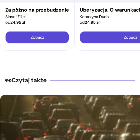
Za późno na przebudzenie
Uberyzacja. O warunkac
Slavoj Žižek
Katarzyna Duda
od
24,95
zł
od
24,95
zł
Zobacz
Zobacz
Czytaj także