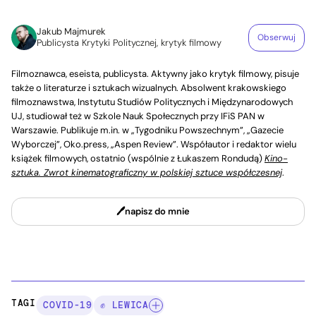
Jakub Majmurek
Obserwuj
Publicysta Krytyki Politycznej, krytyk filmowy
Filmoznawca, eseista, publicysta. Aktywny jako krytyk filmowy, pisuje
także o literaturze i sztukach wizualnych. Absolwent krakowskiego
filmoznawstwa, Instytutu Studiów Politycznych i Międzynarodowych
UJ, studiował też w Szkole Nauk Społecznych przy IFiS PAN w
Warszawie. Publikuje m.in. w „Tygodniku Powszechnym”, „Gazecie
Wyborczej”, Oko.press, „Aspen Review”. Współautor i redaktor wielu
książek filmowych, ostatnio (wspólnie z Łukaszem Rondudą)
Kino-
sztuka. Zwrot kinematograficzny w polskiej sztuce współczesnej
.
napisz do mnie
TAGI:
COVID-19
✊ LEWICA