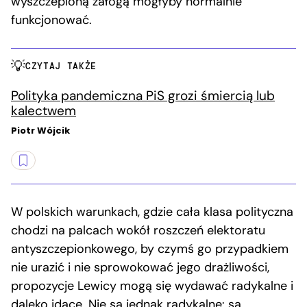
wyszczepioną załogą mogłyby normalnie
funkcjonować.
CZYTAJ TAKŻE
Polityka pandemiczna PiS grozi śmiercią lub
kalectwem
Piotr Wójcik
W polskich warunkach, gdzie cała klasa polityczna
chodzi na palcach wokół roszczeń elektoratu
antyszczepionkowego, by czymś go przypadkiem
nie urazić i nie sprowokować jego drażliwości,
propozycje Lewicy mogą się wydawać radykalne i
daleko idące. Nie są jednak radykalne: są